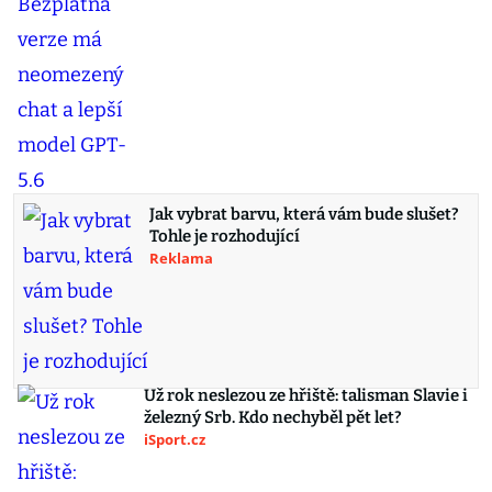
Jak vybrat barvu, která vám bude slušet?
Tohle je rozhodující
Reklama
Už rok neslezou ze hřiště: talisman Slavie i
železný Srb. Kdo nechyběl pět let?
iSport.cz