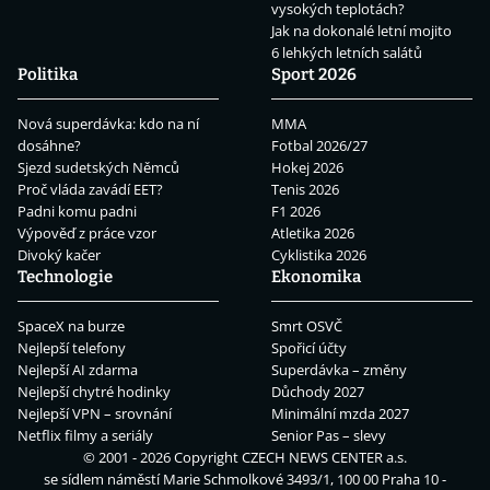
vysokých teplotách?
Jak na dokonalé letní mojito
6 lehkých letních salátů
Politika
Sport 2026
Nová superdávka: kdo na ní
MMA
dosáhne?
Fotbal 2026/27
Sjezd sudetských Němců
Hokej 2026
Proč vláda zavádí EET?
Tenis 2026
Padni komu padni
F1 2026
Výpověď z práce vzor
Atletika 2026
Divoký kačer
Cyklistika 2026
Technologie
Ekonomika
SpaceX na burze
Smrt OSVČ
Nejlepší telefony
Spořicí účty
Nejlepší AI zdarma
Superdávka – změny
Nejlepší chytré hodinky
Důchody 2027
Nejlepší VPN – srovnání
Minimální mzda 2027
Netflix filmy a seriály
Senior Pas – slevy
© 2001 - 2026 Copyright
CZECH NEWS CENTER a.s.
se sídlem náměstí Marie Schmolkové 3493/1, 100 00 Praha 10 -