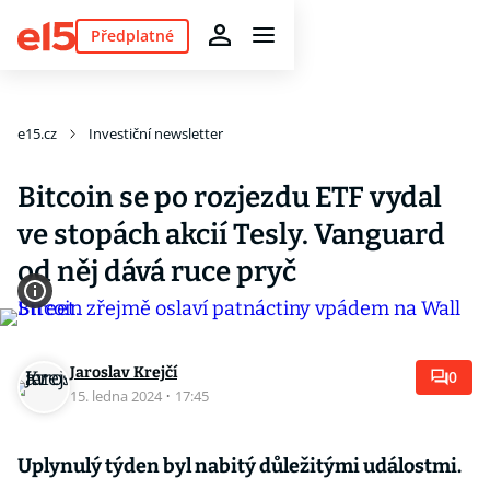
Předplatné
e15.cz
Investiční newsletter
Bitcoin se po rozjezdu ETF vydal
ve stopách akcií Tesly. Vanguard
od něj dává ruce pryč
Jaroslav Krejčí
0
15. ledna 2024
·
17:45
Uplynulý týden byl nabitý důležitými událostmi.