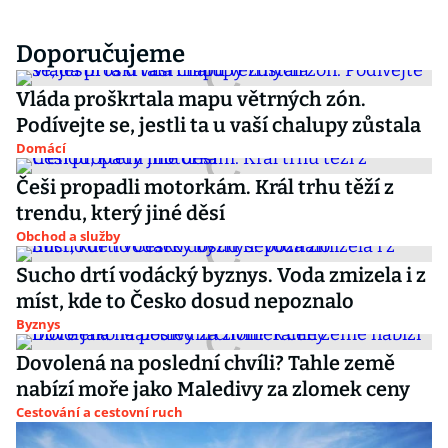
Doporučujeme
Vláda proškrtala mapu větrných zón.
Podívejte se, jestli ta u vaší chalupy zůstala
Domácí
Češi propadli motorkám. Král trhu těží z
trendu, který jiné děsí
Obchod a služby
Sucho drtí vodácký byznys. Voda zmizela i z
míst, kde to Česko dosud nepoznalo
Byznys
Dovolená na poslední chvíli? Tahle země
nabízí moře jako Maledivy za zlomek ceny
Cestování a cestovní ruch