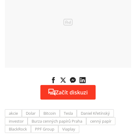
Začít diskuzi
akcie
Dolar
Bitcoin
Tesla
Daniel Křetínský
investor
Burza cenných papírů Praha
cenný papír
BlackRock
PPF Group
Viaplay