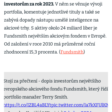
investorům za rok 2023.
V něm se věnuje vývoji
portfolia, komentuje jednotlivé tituly a také se
zabývá dopady nástupu umělé inteligence na
akciové trhy. S aktivy okolo 24 miliard liber je
Fundsmith největším akciovým fondem v Evropě.
Od založení v roce 2010 má průměrné roční
zhodnocení 15,3 procenta. (
Fundsmith
)
Stojí za přečtení - dopis investorům největšího
evropského akciového fondu Fundsmith, který řídí
portfolio manažer Terry Smith.
https://t.co/IZBL4aBLYt
pic.twitter.com/Ia7kXFUlKM