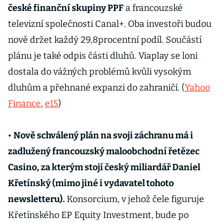
české finanční skupiny PPF
a francouzské
televizní společnosti Canal+. Oba investoři budou
nově držet každý 29,8procentní podíl. Součástí
plánu je také odpis části dluhů. Viaplay se loni
dostala do vážných problémů kvůli vysokým
dluhům a přehnané expanzi do zahraničí. (
Yahoo
Finance
,
e15
)
•
Nově schválený plán na svoji záchranu má i
zadlužený francouzský maloobchodní řetězec
Casino, za kterým stojí český miliardář Daniel
Křetínský (mimo jiné i vydavatel tohoto
newsletteru).
Konsorcium, v jehož čele figuruje
Křetínského EP Equity Investment, bude po