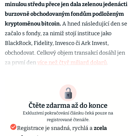
minulou středu přece jen dala zelenou jedenácti
burzovně obchodovaným fondům podloženým
kryptoměnou bitcoin.
A hned následující den se
začalo s fondy, za nimiž stojí instituce jako
BlackRock, Fidelity, Invesco či Ark Invest,
obchodovat. Celkový objem transakcí dosáhl jen
za první den
více než čtyř miliard dolarů
.
Čtěte zdarma až do konce
Exkluzivní pokračování článku čeká pouze na
registrované čtenáře.
Registrace je snadná, rychlá a
zcela