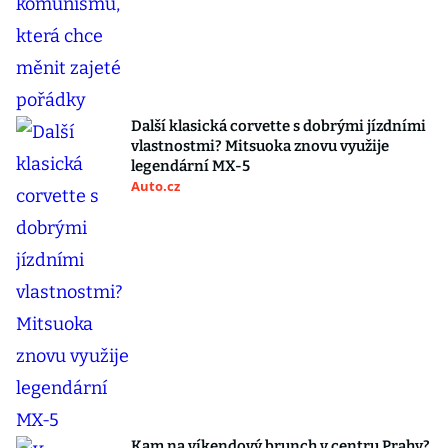
Další klasická corvette s dobrými jízdními
vlastnostmi? Mitsuoka znovu využije
legendární MX-5
Auto.cz
Kam na víkendový brunch v centru Prahy?