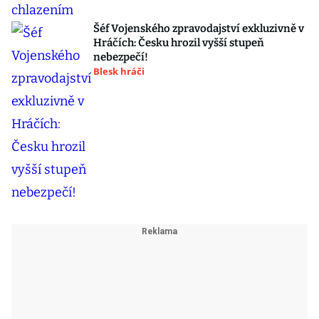
Šéf Vojenského zpravodajství exkluzivně v
Hráčích: Česku hrozil vyšší stupeň
nebezpečí!
Blesk hráči