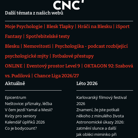
Další témata z našich webů
Moje Psychologie
Blesk Tlapky
Hráči na Blesku
iSport
Fantasy
Spotřebitelské testy
Blesku
Nemovitosti
Psychologika - podcast rozbíjející
psychologické mýty
Fotbalové přestupy
ONLINE
Eventový prostor Level 9
OKTAGON 92: Szabová
vs. Pudilová
Chance Liga 2026/27
Aktuálně
Léto 2026
Epicentrum
Karlovarský filmový festival
Neštovice: příznaky, léčba
2026
V čem jezdí Yamal a Mesii?
Znamení, že jste potkali
Kvízy pro seniory
někoho z minulého života
Kalendář úplňků 2026
Astronomické úkazy 2026:
Co je bodycount?
zatmění slunce a další
Jak obléci miminko při