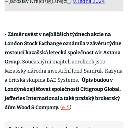
— Jaroslav Krejčí (@JKrejci_)
9. ledna 2024
•
Záměr uvést v nejbližších týdnech akcie na
London Stock Exchange oznámila v závěru týdne
rostoucí kazašská letecká společnost Air Astana
Group.
Současnými majiteli aerolinek jsou
kazašský národní investiční fond Samruk-Kazyna
a britská skupina BAE Systems.
Úpis budou v
Londýně zajišťovat společnosti Citigroup Global,
Jefferies International a také pražský brokerský
dům Wood & Company.
(
e15
)