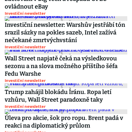
ovládnout eBay
Investiční newsletter
Investiční newsletter: Warshův jestřábí tón
srazil sázky na pokles sazeb, Intel zažívá
nečekané zmrtvýchvstání
Investiční newsletter
Wall Street napjatě čeká na výsledkovou
sezonu a na slova možného příštího šéfa
Fedu Warshe
Investiční newsletter
Trump zahájil blokádu Íránu. Ropa letí
vzhůru, Wall Street paradoxně taky
Investiční newsletter
Úleva pro akcie, šok pro ropu. Brent padá v
reakci na diplomatický průlom