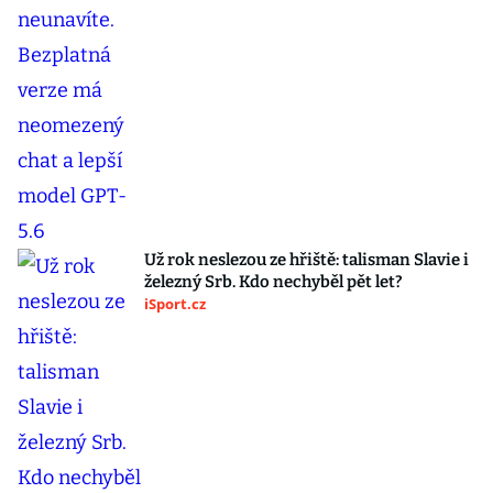
Už rok neslezou ze hřiště: talisman Slavie i
železný Srb. Kdo nechyběl pět let?
iSport.cz