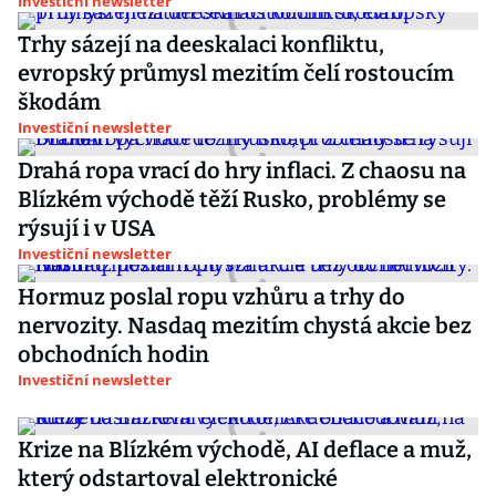
Investiční newsletter
Trhy sázejí na deeskalaci konfliktu,
evropský průmysl mezitím čelí rostoucím
škodám
Investiční newsletter
Drahá ropa vrací do hry inflaci. Z chaosu na
Blízkém východě těží Rusko, problémy se
rýsují i v USA
Investiční newsletter
Hormuz poslal ropu vzhůru a trhy do
nervozity. Nasdaq mezitím chystá akcie bez
obchodních hodin
Investiční newsletter
Krize na Blízkém východě, AI deflace a muž,
který odstartoval elektronické