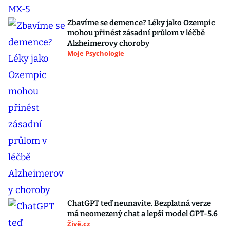
Zbavíme se demence? Léky jako Ozempic
mohou přinést zásadní průlom v léčbě
Alzheimerovy choroby
Moje Psychologie
ChatGPT teď neunavíte. Bezplatná verze
má neomezený chat a lepší model GPT-5.6
Živě.cz