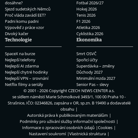
dosáhne?
Fotbal 2026/27
Sjezd sudetských Němců
Hokej 2026
Proč vláda zavádí EET?
Tenis 2026
Padni komu padni
F1 2026
Výpověď z práce vzor
Atletika 2026
Divoký kačer
Cyklistika 2026
Technologie
Ekonomika
SpaceX na burze
Smrt OSVČ
Nejlepší telefony
Spořicí účty
Nejlepší AI zdarma
Superdávka – změny
Nejlepší chytré hodinky
Důchody 2027
Nejlepší VPN – srovnání
Minimální mzda 2027
Netflix filmy a seriály
Senior Pas – slevy
© 2001 - 2026 Copyright
CZECH NEWS CENTER a.s.
se sídlem náměstí Marie Schmolkové 3493/1, 100 00 Praha 10 -
Strašnice, IČO: 02346826, zapsána v OR, sp.zn. B 19490 a dodavatelé
obsahu
Autorská práva k publikovaným materiálům
Podmínky pro užívání služby informační společnosti
Informace o zpracování osobních údajů
Cookies
Nastavení soukromí
Vlastnická struktura