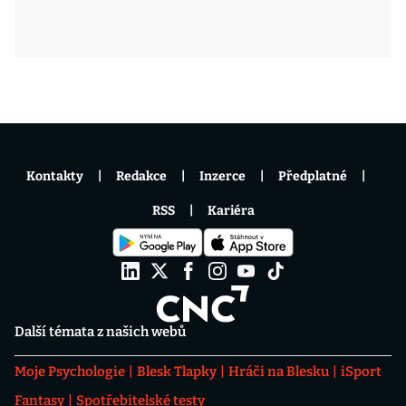
Kontakty
Redakce
Inzerce
Předplatné
RSS
Kariéra
Další témata z našich webů
Moje Psychologie
Blesk Tlapky
Hráči na Blesku
iSport
Fantasy
Spotřebitelské testy