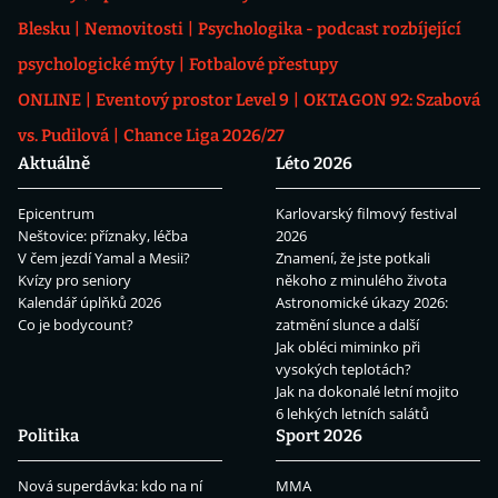
Blesku
Nemovitosti
Psychologika - podcast rozbíjející
psychologické mýty
Fotbalové přestupy
ONLINE
Eventový prostor Level 9
OKTAGON 92: Szabová
vs. Pudilová
Chance Liga 2026/27
Aktuálně
Léto 2026
Epicentrum
Karlovarský filmový festival
Neštovice: příznaky, léčba
2026
V čem jezdí Yamal a Mesii?
Znamení, že jste potkali
Kvízy pro seniory
někoho z minulého života
Kalendář úplňků 2026
Astronomické úkazy 2026:
Co je bodycount?
zatmění slunce a další
Jak obléci miminko při
vysokých teplotách?
Jak na dokonalé letní mojito
6 lehkých letních salátů
Politika
Sport 2026
Nová superdávka: kdo na ní
MMA