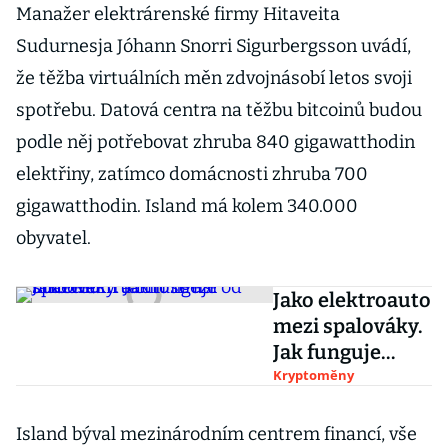
Manažer elektrárenské firmy Hitaveita
Sudurnesja Jóhann Snorri Sigurbergsson uvádí,
že těžba virtuálních měn zdvojnásobí letos svoji
spotřebu. Datová centra na těžbu bitcoinů budou
podle něj potřebovat zhruba 840 gigawatthodin
elektřiny, zatímco domácnosti zhruba 700
gigawatthodin. Island má kolem 340.000
obyvatel.
Jako elektroauto
mezi spalováky.
Jak funguje
Ethereum a čím
Kryptoměny
se liší od
bitcoinu
Island býval mezinárodním centrem financí, vše