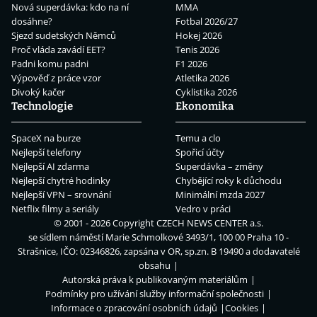
Nová superdávka: kdo na ní
MMA
dosáhne?
Fotbal 2026/27
Sjezd sudetských Němců
Hokej 2026
Proč vláda zavádí EET?
Tenis 2026
Padni komu padni
F1 2026
Výpověď z práce vzor
Atletika 2026
Divoký kačer
Cyklistika 2026
Technologie
Ekonomika
SpaceX na burze
Temu a clo
Nejlepší telefony
Spořicí účty
Nejlepší AI zdarma
Superdávka – změny
Nejlepší chytré hodinky
Chybějící roky k důchodu
Nejlepší VPN – srovnání
Minimální mzda 2027
Netflix filmy a seriály
Vedro v práci
© 2001 - 2026 Copyright
CZECH NEWS CENTER a.s.
se sídlem náměstí Marie Schmolkové 3493/1, 100 00 Praha 10 -
Strašnice, IČO: 02346826, zapsána v OR, sp.zn. B 19490 a dodavatelé
obsahu
Autorská práva k publikovaným materiálům
Podmínky pro užívání služby informační společnosti
Informace o zpracování osobních údajů
Cookies