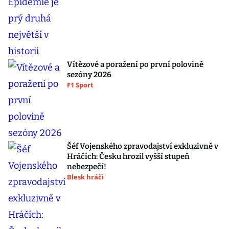
Vítězové a poražení po první polovině
sezóny 2026
F1 Sport
Šéf Vojenského zpravodajství exkluzivně v
Hráčích: Česku hrozil vyšší stupeň
nebezpečí!
Blesk hráči