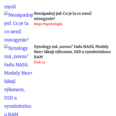
Nenápadný jed: Co je (a co není)
misogynie?
Moje Psychologie
Synology má „novou“ řadu NASů. Modely
Neo+ lákají výkonem, SSD a vyměnitelnou
RAM
Živě.cz