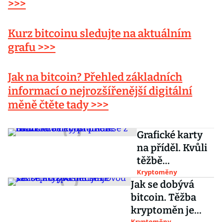
>>>
Kurz bitcoinu sledujte na aktuálním
grafu >>>
Jak na bitcoin? Přehled základních
informací o
nejrozšířenější digitální
měně čtěte tady >>>
Grafické karty
na příděl. Kvůli
těžbě
kryptoměn se z
Kryptoměny
Jak se dobývá
nich stalo
bitcoin. Těžba
nedostatkové
kryptoměn je
zboží
Kryptoměny