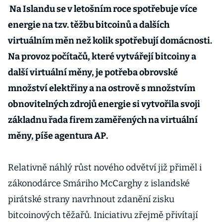
Na Islandu se v letošním roce spotřebuje více
energie na tzv. těžbu bitcoinů a dalších
virtuálním měn než kolik spotřebují domácnosti.
Na provoz počítačů, které vytvářejí bitcoiny a
další virtuální měny, je potřeba obrovské
množství elektřiny a na ostrově s množstvím
obnovitelných zdrojů energie si vytvořila svoji
základnu řada firem zaměřených na virtuální
měny, píše agentura AP.
Relativně náhlý růst nového odvětví již přiměl i
zákonodárce Smáriho McCarghy z islandské
pirátské strany navrhnout zdanění zisku
bitcoinových těžařů. Iniciativu zřejmě přivítají