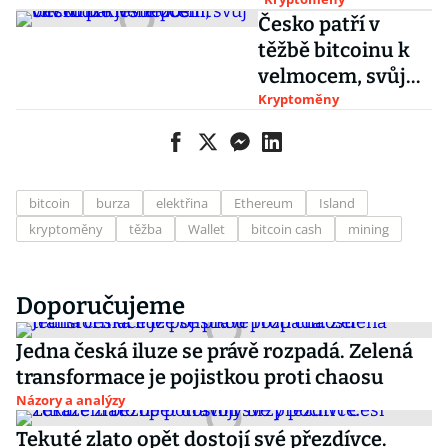
novou šancí pro
Česko patří v
zpustlé kraje
těžbě bitcoinu k
velmocem, svůj
vliv může ještě
Kryptoměny
posílit
bitcoin
burza
elektřina
Ethereum
Island
kryptoměny
těžba
Wallet
bitcoin cash
mining
Doporučujeme
Jedna česká iluze se právě rozpadá. Zelená
transformace je pojistkou proti chaosu
Názory a analýzy
Tekuté zlato opět dostojí své přezdívce.