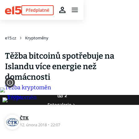
Předplatné
e15.cz
Kryptoměny
Těžba bitcoinů spotřebuje na
Islandu více energie než
domácnosti
2
Fotogalerie
ČTK
12. února 2018
·
22:07