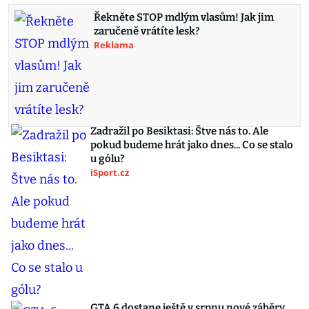
Řekněte STOP mdlým vlasům! Jak jim
zaručeně vrátíte lesk?
Reklama
Zadražil po Besiktasi: Štve nás to. Ale
pokud budeme hrát jako dnes... Co se stalo
u gólu?
iSport.cz
GTA 6 dostane ještě v srpnu nové záběry.