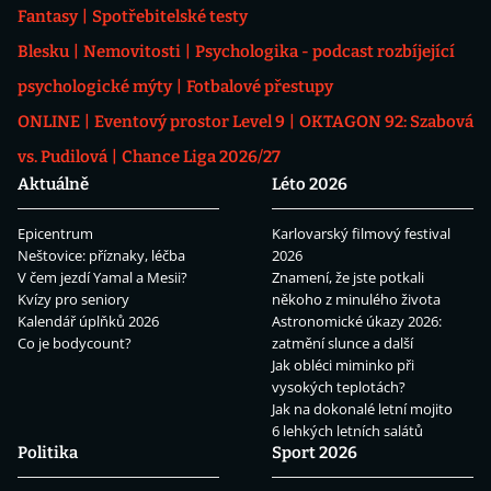
Fantasy
Spotřebitelské testy
Blesku
Nemovitosti
Psychologika - podcast rozbíjející
psychologické mýty
Fotbalové přestupy
ONLINE
Eventový prostor Level 9
OKTAGON 92: Szabová
vs. Pudilová
Chance Liga 2026/27
Aktuálně
Léto 2026
Epicentrum
Karlovarský filmový festival
Neštovice: příznaky, léčba
2026
V čem jezdí Yamal a Mesii?
Znamení, že jste potkali
Kvízy pro seniory
někoho z minulého života
Kalendář úplňků 2026
Astronomické úkazy 2026:
Co je bodycount?
zatmění slunce a další
Jak obléci miminko při
vysokých teplotách?
Jak na dokonalé letní mojito
6 lehkých letních salátů
Politika
Sport 2026