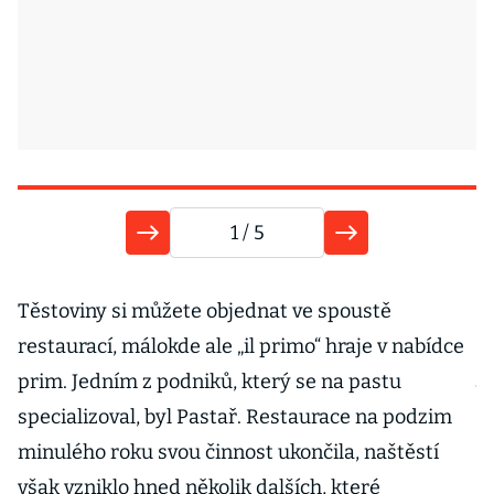
1
/ 5
O
Těstoviny si můžete objednat ve spoustě
restaurací, málokde ale „il primo“ hraje v nabídce
J
prim. Jedním z podniků, který se na pastu
l
specializoval, byl Pastař. Restaurace na podzim
Sa
minulého roku svou činnost ukončila, naštěstí
o
však vzniklo hned několik dalších, které