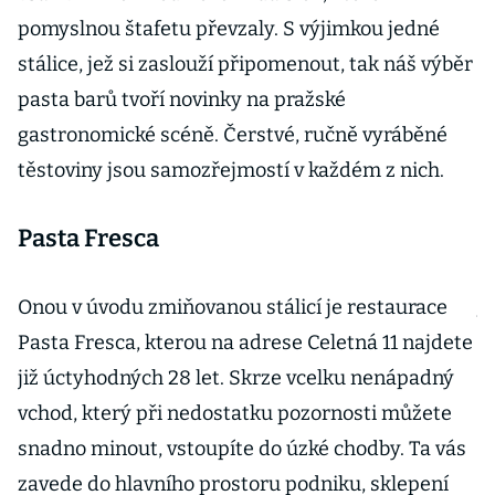
a
pomyslnou štafetu převzaly. S výjimkou jedné
r
stálice, jež si zaslouží připomenout, tak náš výběr
A
pasta barů tvoří novinky na pražské
k 
gastronomické scéně. Čerstvé, ručně vyráběné
z
těstoviny jsou samozřejmostí v každém z nich.
ar
Pasta Fresca
I
Onou v úvodu zmiňovanou stálicí je restaurace
J
Pasta Fresca, kterou na adrese Celetná 11 najdete
p
již úctyhodných 28 let. Skrze vcelku nenápadný
tě
vchod, který při nedostatku pozornosti můžete
k
snadno minout, vstoupíte do úzké chodby. Ta vás
n
zavede do hlavního prostoru podniku, sklepení
c