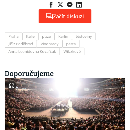
Začít diskuzi
Praha
Itálie
pizza
Karlín
těstoviny
Jiří z Poděbrad
Vinohrady
pasta
Anna Leonidovna Koval‘čuk
Wilczkové
Doporučujeme