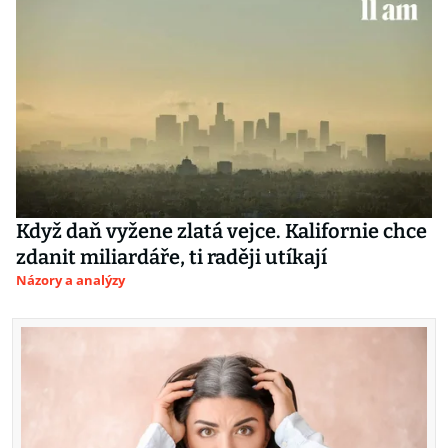
Když daň vyžene zlatá vejce. Kalifornie chce
zdanit miliardáře, ti raději utíkají
Názory a analýzy