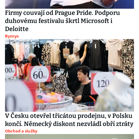
Firmy couvají od Prague Pride. Podporu
duhovému festivalu škrtl Microsoft i
Deloitte
Byznys
V Česku otevřel třicátou prodejnu, v Polsku
končí. Německý diskont nezvládl obří ztráty
Obchod a služby