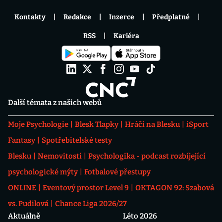
Kontakty
Redakce
Inzerce
Předplatné
RSS
Kariéra
Další témata z našich webů
Moje Psychologie
Blesk Tlapky
Hráči na Blesku
iSport
Fantasy
Spotřebitelské testy
Blesku
Nemovitosti
Psychologika - podcast rozbíjející
psychologické mýty
Fotbalové přestupy
ONLINE
Eventový prostor Level 9
OKTAGON 92: Szabová
vs. Pudilová
Chance Liga 2026/27
Aktuálně
Léto 2026