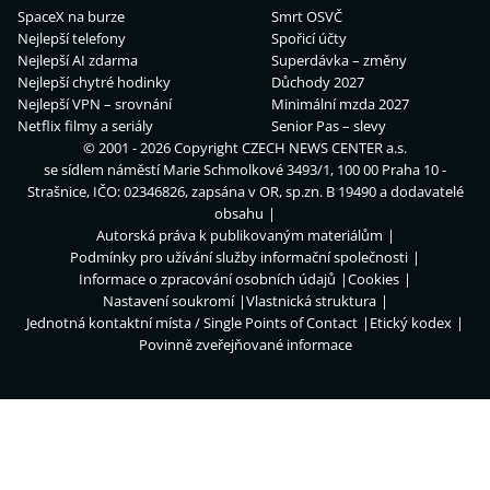
SpaceX na burze
Smrt OSVČ
Nejlepší telefony
Spořicí účty
Nejlepší AI zdarma
Superdávka – změny
Nejlepší chytré hodinky
Důchody 2027
Nejlepší VPN – srovnání
Minimální mzda 2027
Netflix filmy a seriály
Senior Pas – slevy
© 2001 - 2026 Copyright
CZECH NEWS CENTER a.s.
se sídlem náměstí Marie Schmolkové 3493/1, 100 00 Praha 10 -
Strašnice, IČO: 02346826, zapsána v OR, sp.zn. B 19490 a dodavatelé
obsahu
Autorská práva k publikovaným materiálům
Podmínky pro užívání služby informační společnosti
Informace o zpracování osobních údajů
Cookies
Nastavení soukromí
Vlastnická struktura
Jednotná kontaktní místa / Single Points of Contact
Etický kodex
Povinně zveřejňované informace