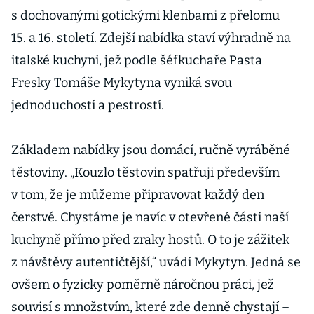
s dochovanými gotickými klenbami z přelomu
t
15. a 16. století. Zdejší nabídka staví výhradně na
K
italské kuchyni, jež podle šéfkuchaře Pasta
d
Fresky Tomáše Mykytyna vyniká svou
jednoduchostí a pestrostí.
m
p
Základem nabídky jsou domácí, ručně vyráběné
s
těstoviny. „Kouzlo těstovin spatřuji především
z
v tom, že je můžeme připravovat každý den
K
čerstvé. Chystáme je navíc v otevřené části naší
m
kuchyně přímo před zraky hostů. O to je zážitek
s
z návštěvy autentičtější,“ uvádí Mykytyn. Jedná se
š
ovšem o fyzicky poměrně náročnou práci, jež
z
souvisí s množstvím, které zde denně chystají –