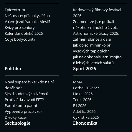
Epicentrum
Karlovarský filmový festival
Neštovice: příznaky, léčba
2026
V čem jezdí Yamal a Mesii?
Znamení, že jste potkali
Kvízy pro seniory
někoho z minulého života
Kalendář úplňků 2026
Astronomické úkazy 2026:
Co je bodycount?
zatmění slunce a další
Jak obléci miminko při
vysokých teplotách?
Jak na dokonalé letní mojito
6 lehkých letních salátů
Politika
Sport 2026
Nová superdávka: kdo na ní
MMA
dosáhne?
Fotbal 2026/27
Sjezd sudetských Němců
Hokej 2026
Proč vláda zavádí EET?
Tenis 2026
Padni komu padni
F1 2026
Výpověď z práce vzor
Atletika 2026
Divoký kačer
Cyklistika 2026
Technologie
Ekonomika