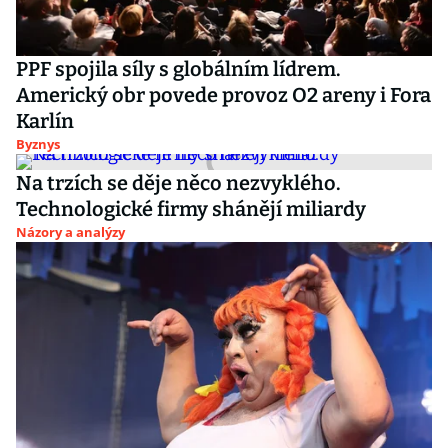
PPF spojila síly s globálním lídrem.
Americký obr povede provoz O2 areny i Fora
Karlín
Byznys
Na trzích se děje něco nezvyklého.
Technologické firmy shánějí miliardy
Názory a analýzy