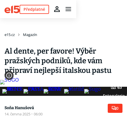
Předplatné
e15.cz
Magazín
Al dente, per favore! Výběr
pražských podniků, kde vám
připraví nejlepší italskou pastu
63
Fotogalerie
Soňa Hanušová
0
14. června 2025
·
06:00