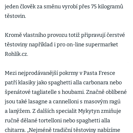
jeden člověk za směnu vyrobí přes 75 kilogramů
„
těstovin.
a
i
Kromě vlastního provozu totiž připravují čerstvé
a
těstoviny například i pro on-line supermarket
n
Rohlík.cz.
z
v
Mezi nejprodávanější pokrmy v Pasta Fresce
ri
patří klasiky jako spaghetti alla carbonara nebo
s
špenátové tagliatelle s houbami. Značně oblíbené
p
jsou také lasagne a cannelloni s masovým ragú
ú
a lanýžem. Z dalších specialit Mykytyn zmiňuje
p
ručně dělané tortelloni nebo spaghetti alla
sb
chitarra. „Nejméně tradiční těstoviny nabízíme