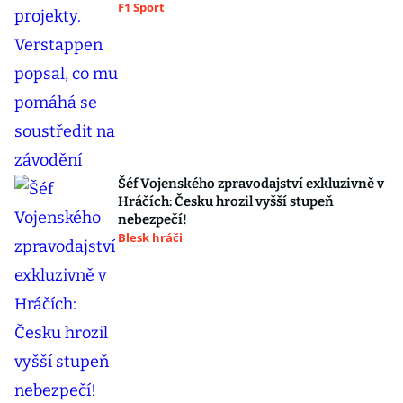
F1 Sport
Šéf Vojenského zpravodajství exkluzivně v
Hráčích: Česku hrozil vyšší stupeň
nebezpečí!
Blesk hráči