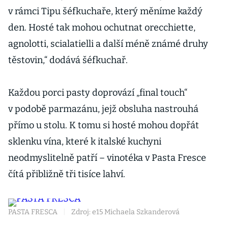
v rámci Tipu šéfkuchaře, který měníme každý
O
den. Hosté tak mohou ochutnat orecchiette,
agnolotti, scialatielli a další méně známé druhy
těstovin,“ dodává šéfkuchař.
Každou porci pasty doprovází „final touch“
v podobě parmazánu, jejž obsluha nastrouhá
přímo u stolu. K tomu si hosté mohou dopřát
sklenku vína, které k italské kuchyni
neodmyslitelně patří – vinotéka v Pasta Fresce
čítá přibližně tři tisíce lahví.
PASTA FRESCA
|
Zdroj: e15 Michaela Szkanderová