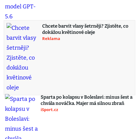
Chcete barvit vlasy šetrněji? Zjistěte, co
dokážou květinové oleje
Reklama
Sparta po kolapsu v Boleslavi: minus šest a
chvála nováčka. Majer má silnou zbraň
iSport.cz