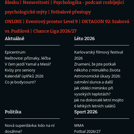
Blesku
Nemovitosti
Psychologika - podcast rozbíjející
psychologické mýty
Fotbalové přestupy
ONLINE
Eventový prostor Level 9
OKTAGON 92: Szabová
vs. Pudilová
Chance Liga 2026/27
Aktuálně
Léto 2026
Epicentrum
Karlovarský filmový festival
Neštovice: příznaky, léčba
2026
V čem jezdí Yamal a Mesii?
Znamení, že jste potkali
Kvízy pro seniory
někoho z minulého života
Kalendář úplňků 2026
Astronomické úkazy 2026:
Co je bodycount?
zatmění slunce a další
Jak obléci miminko při
vysokých teplotách?
Jak na dokonalé letní mojito
6 lehkých letních salátů
Politika
Sport 2026
Nová superdávka: kdo na ní
MMA
dosáhne?
Fotbal 2026/27