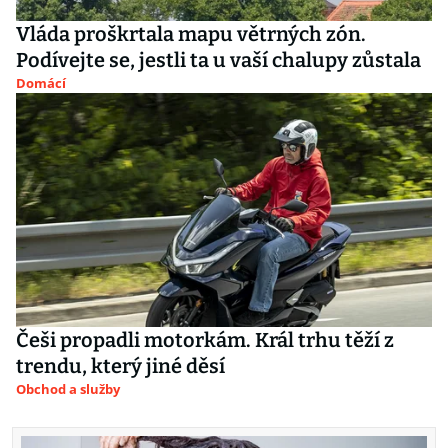
Vláda proškrtala mapu větrných zón.
Podívejte se, jestli ta u vaší chalupy zůstala
Domácí
Češi propadli motorkám. Král trhu těží z
trendu, který jiné děsí
Obchod a služby