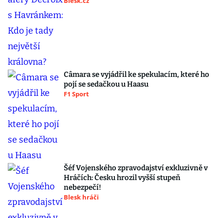
Blesk.cz
Câmara se vyjádřil ke spekulacím, které ho
pojí se sedačkou u Haasu
F1 Sport
Šéf Vojenského zpravodajství exkluzivně v
Hráčích: Česku hrozil vyšší stupeň
nebezpečí!
Blesk hráči