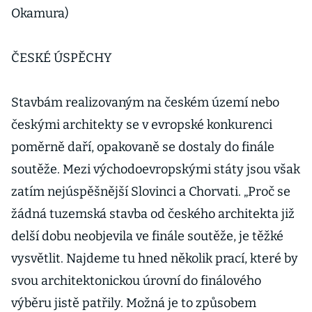
Okamura)
ČESKÉ ÚSPĚCHY
Stavbám realizovaným na českém území nebo
českými architekty se v evropské konkurenci
poměrně daří, opakovaně se dostaly do finále
soutěže. Mezi východoevropskými státy jsou však
zatím nejúspěšnější Slovinci a Chorvati. „Proč se
žádná tuzemská stavba od českého architekta již
delší dobu neobjevila ve finále soutěže, je těžké
vysvětlit. Najdeme tu hned několik prací, které by
svou architektonickou úrovní do finálového
výběru jistě patřily. Možná je to způsobem