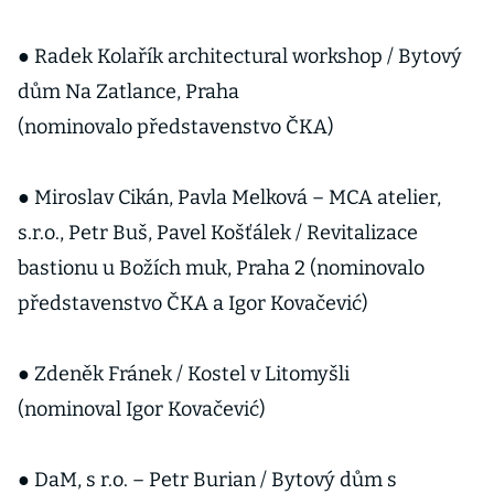
● Radek Kolařík architectural workshop / Bytový
dům Na Zatlance, Praha
(nominovalo představenstvo ČKA)
● Miroslav Cikán, Pavla Melková – MCA atelier,
s.r.o., Petr Buš, Pavel Košťálek / Revitalizace
bastionu u Božích muk, Praha 2 (nominovalo
představenstvo ČKA a Igor Kovačević)
● Zdeněk Fránek / Kostel v Litomyšli
(nominoval Igor Kovačević)
● DaM, s r.o. – Petr Burian / Bytový dům s