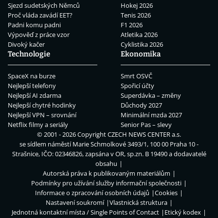
Sjezd sudetských Němců
Hokej 2026
Proč vláda zavádí EET?
Tenis 2026
Padni komu padni
F1 2026
Výpověď z práce vzor
Atletika 2026
Divoký kačer
Cyklistika 2026
Technologie
Ekonomika
SpaceX na burze
Smrt OSVČ
Nejlepší telefony
Spořicí účty
Nejlepší AI zdarma
Superdávka – změny
Nejlepší chytré hodinky
Důchody 2027
Nejlepší VPN – srovnání
Minimální mzda 2027
Netflix filmy a seriály
Senior Pas – slevy
© 2001 - 2026 Copyright
CZECH NEWS CENTER a.s.
se sídlem náměstí Marie Schmolkové 3493/1, 100 00 Praha 10 -
Strašnice, IČO: 02346826, zapsána v OR, sp.zn. B 19490 a dodavatelé
obsahu
Autorská práva k publikovaným materiálům
Podmínky pro užívání služby informační společnosti
Informace o zpracování osobních údajů
Cookies
Nastavení soukromí
Vlastnická struktura
Jednotná kontaktní místa / Single Points of Contact
Etický kodex