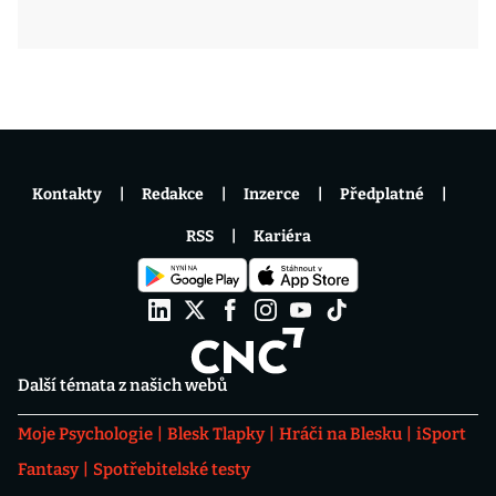
Kontakty
Redakce
Inzerce
Předplatné
RSS
Kariéra
Další témata z našich webů
Moje Psychologie
Blesk Tlapky
Hráči na Blesku
iSport
Fantasy
Spotřebitelské testy