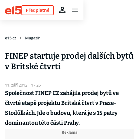
Předplatné
e15.cz
Magazín
FINEP startuje prodej dalších bytů
v Britské čtvrti
11. září 2012
·
17:26
Společnost FINEP CZ zahájila prodej bytů ve
čtvrté etapě projektu Britská čtvrť v Praze-
Stodůlkách. Jde o budovu, která je s 15 patry
dominantou této části Prahy.