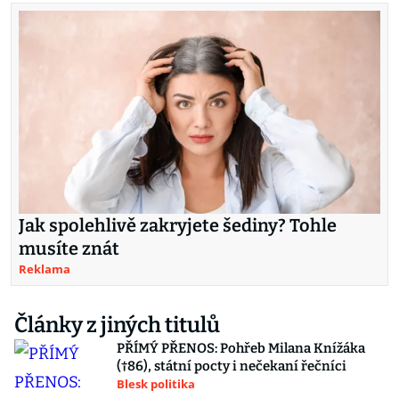
Jak spolehlivě zakryjete šediny? Tohle
musíte znát
Reklama
Články z jiných titulů
PŘÍMÝ PŘENOS: Pohřeb Milana Knížáka
(†86), státní pocty i nečekaní řečníci
Blesk politika