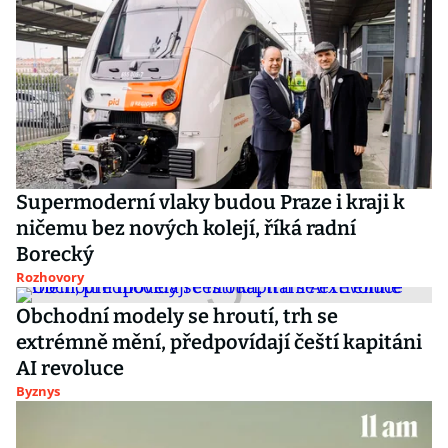
Supermoderní vlaky budou Praze i kraji k
ničemu bez nových kolejí, říká radní
Borecký
Rozhovory
Obchodní modely se hroutí, trh se
extrémně mění, předpovídají čeští kapitáni
AI revoluce
Byznys