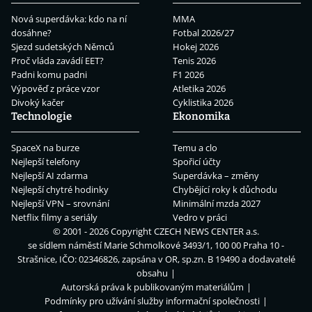
Nová superdávka: kdo na ní
MMA
dosáhne?
Fotbal 2026/27
Sjezd sudetských Němců
Hokej 2026
Proč vláda zavádí EET?
Tenis 2026
Padni komu padni
F1 2026
Výpověď z práce vzor
Atletika 2026
Divoký kačer
Cyklistika 2026
Technologie
Ekonomika
SpaceX na burze
Temu a clo
Nejlepší telefony
Spořicí účty
Nejlepší AI zdarma
Superdávka – změny
Nejlepší chytré hodinky
Chybějící roky k důchodu
Nejlepší VPN – srovnání
Minimální mzda 2027
Netflix filmy a seriály
Vedro v práci
© 2001 - 2026 Copyright
CZECH NEWS CENTER a.s.
se sídlem náměstí Marie Schmolkové 3493/1, 100 00 Praha 10 -
Strašnice, IČO: 02346826, zapsána v OR, sp.zn. B 19490 a dodavatelé
obsahu
Autorská práva k publikovaným materiálům
Podmínky pro užívání služby informační společnosti