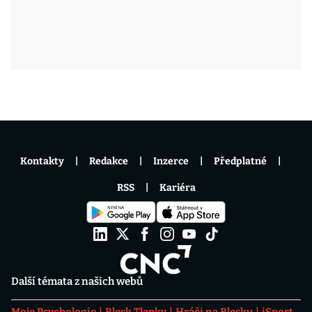
Kontakty
Redakce
Inzerce
Předplatné
RSS
Kariéra
Další témata z našich webů
Moje Psychologie
Blesk Tlapky
Hráči na Blesku
iSport