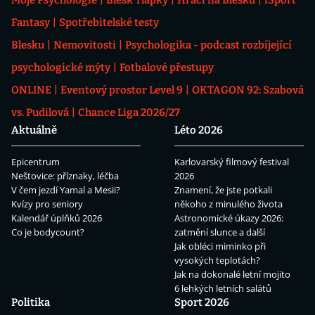
Fantasy
Spotřebitelské testy
Blesku
Nemovitosti
Psychologika - podcast rozbíjející
psychologické mýty
Fotbalové přestupy
ONLINE
Eventový prostor Level 9
OKTAGON 92: Szabová
vs. Pudilová
Chance Liga 2026/27
Aktuálně
Léto 2026
Epicentrum
Karlovarský filmový festival
Neštovice: příznaky, léčba
2026
V čem jezdí Yamal a Mesii?
Znamení, že jste potkali
Kvízy pro seniory
někoho z minulého života
Kalendář úplňků 2026
Astronomické úkazy 2026:
Co je bodycount?
zatmění slunce a další
Jak obléci miminko při
vysokých teplotách?
Jak na dokonalé letní mojito
6 lehkých letních salátů
Politika
Sport 2026