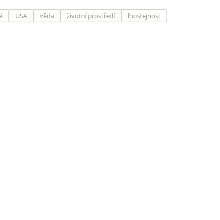
é
USA
věda
životní prostředí
lhostejnost