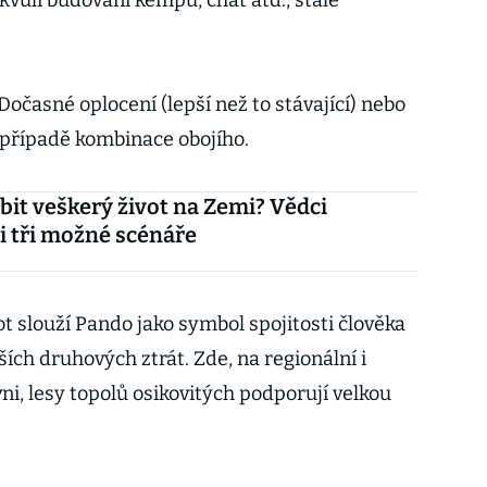
“ kvůli budování kempů, chat atd., stále
Dočasné oplocení (lepší než to stávající) nebo
m případě kombinace obojího.
bit veškerý život na Zemi? Vědci
 tři možné scénáře
 slouží Pando jako symbol spojitosti člověka
ších druhových ztrát. Zde, na regionální i
i, lesy topolů osikovitých podporují velkou