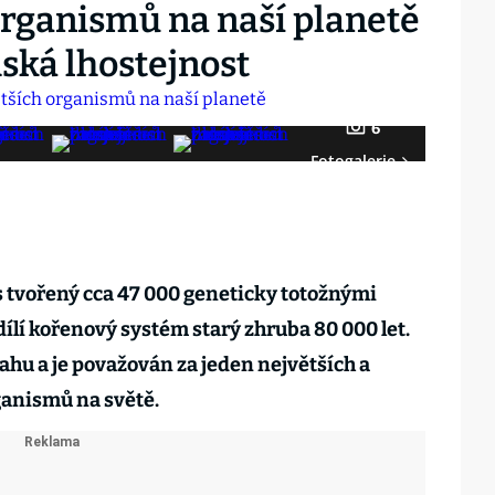
organismů na naší planetě
dská lhostejnost
6
Fotogalerie
es tvořený cca 47 000 geneticky totožnými
dílí kořenový systém starý zhruba 80 000 let.
hu a je považován za jeden největších a
ganismů na světě.