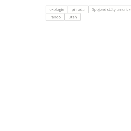
ekologie
příroda
Spojené státy americk
Pando
Utah