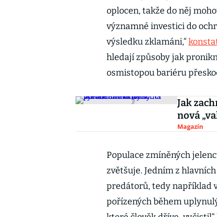
oplocen, takže do něj moho
významné investici do ochr
výsledku zklamáni,“
konsta
hledají způsoby jak pronik
osmistopou bariéru přeskoč
Jak zach
nová „va
Magazín
Populace zmíněných jelenc
zvětšuje. Jedním z hlavních
predátorů, tedy například 
pořízených během uplynulých