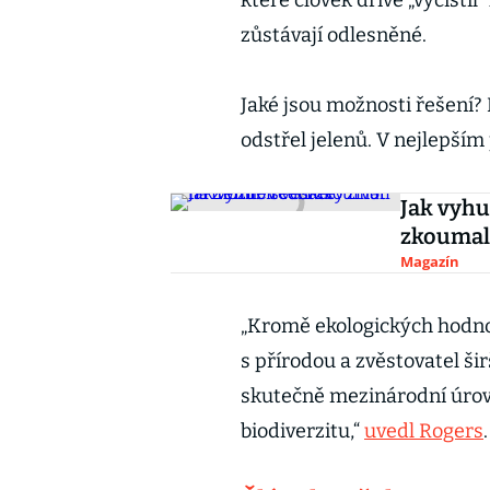
které člověk dříve „vyčistil
zůstávají odlesněné.
Jaké jsou možnosti řešení? 
odstřel jelenů. V nejlepší
Jak vyhu
zkoumali
Magazín
„Kromě ekologických hodnot
s přírodou a zvěstovatel šir
skutečně mezinárodní úrovn
biodiverzitu,“
uvedl Rogers
.