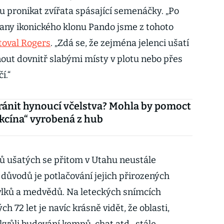
u pronikat zvířata spásající semenáčky. „Po
any ikonického klonu Pando jsme z tohoto
toval Rogers
. „Zdá se, že zejména jelenci ušatí
nout dovnitř slabými místy v plotu nebo přes
í.“
ránit hynoucí včelstva? Mohla by pomoct
kcína“ vyrobená z hub
ů ušatých se přitom v Utahu neustále
 důvodů je potlačování jejich přirozených
vlků a medvědů. Na leteckých snímcích
 72 let je navíc krásně vidět, že oblasti,