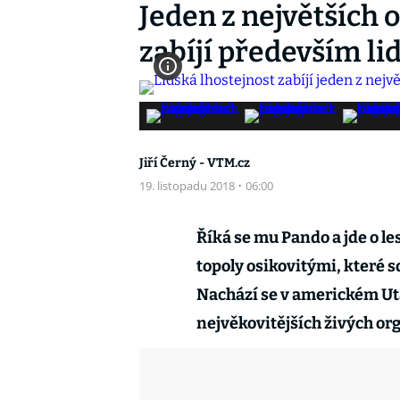
Jeden z největších 
zabíjí především li
Jiří Černý - VTM.cz
19. listopadu 2018
·
06:00
Říká se mu Pando a jde o l
topoly osikovitými, které s
Nachází se v americkém Uta
nejvěkovitějších živých or