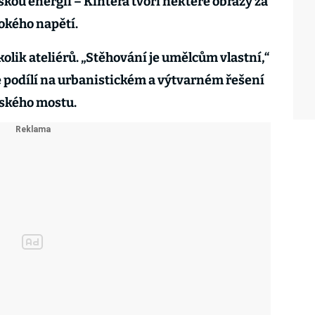
kou energii – Kintera tvoří některé obrazy za
okého napětí.
kolik ateliérů. „Stěhování je umělcům vlastní,“
se podílí na urbanistickém a výtvarném řešení
žského mostu.