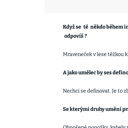
Když se
tě
někdo během int
odpovíš
?
Mraveneček v lese těžkou k
A jako umělec by ses defino
Nechci se definovat. Je to 
Se kterými druhy umění pra
Obnošené ponožky, kabely 