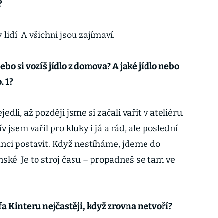
?
 lidí. A všichni jsou zajímaví.
nebo si vozíš jídlo z domova? A jaké jídlo nebo
. 1?
edli, až později jsme si začali vařit v ateliéru.
v jsem vařil pro kluky i já a rád, ale poslední
ci postavit. Když nestíháme, jdeme do
ské. Je to stroj času – propadneš se tam ve
 Kinteru nejčastěji, když zrovna netvoří?