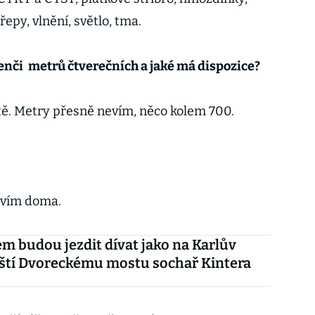
řepy, vlnění, světlo, tma.
enči
metrů čtverečních a jaké má dispozice?
větě. Metry přesně nevím, něco kolem 700.
tavím doma.
sem budou jezdit dívat jako na Karlův
ští Dvoreckému mostu sochař Kintera