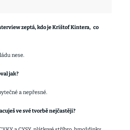
erview zeptá, kdo je Krištof Kintera,
co
ládu nese.
val jak?
zbytečné a nepřesné.
cuješ ve své tvorbě nejčastěji?
CYKY a CYSY, plátkové stříbro, hmoždinky,