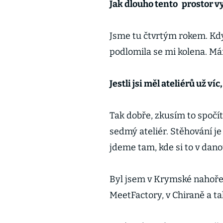
Jak dlouho tento
prostor v
Jsme tu čtvrtým rokem. Kdy
podlomila se mi kolena. M
Jestli jsi měl ateliérů už ví
Tak dobře, zkusím to spočít
sedmý ateliér. Stěhování j
jdeme tam, kde si to v dano
Byl jsem v Krymské nahoře 
MeetFactory, v Chiraně a ta