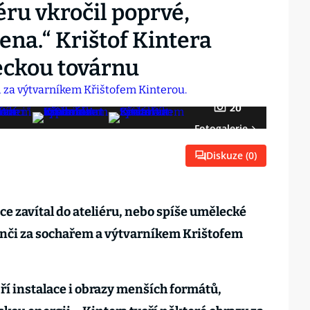
éru vkročil poprvé,
ena.“ Krištof Kintera
eckou továrnu
20
Fotogalerie
Diskuze (
0
)
ace zavítal do ateliéru, nebo spíše umělecké
enči za sochařem a výtvarníkem Krištofem
bří instalace i obrazy menších formátů,