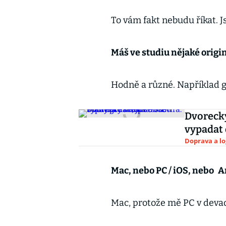
To vám fakt nebudu říkat. J
Máš ve studiu nějaké origi
Hodně a různé. Například g
Dvorecký
vypadat 
Doprava a lo
Mac, nebo PC / iOS, nebo
A
Mac, protože mě PC v devad