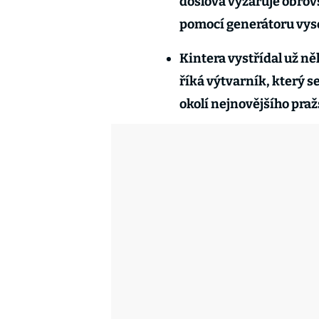
doslova vyzařuje obrovs
pomocí generátoru vys
Kintera vystřídal už ně
říká výtvarník, který 
okolí nejnovějšího pra