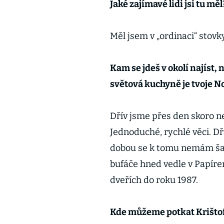
Jaké zajímavé lidi jsi tu měl
Měl jsem v „ordinaci“ stovky
Kam se jdeš v okolí najíst, 
světová kuchyně je tvoje No
Dřív jsme přes den skoro nej
Jednoduché, rychlé věci. Dří
dobou se k tomu nemám šan
bufáče hned vedle v Papíren
dveřích do roku 1987.
Kde můžeme potkat Krištofa