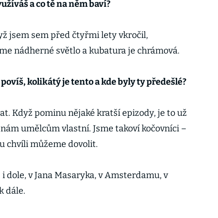
yužíváš a co tě na něm baví?
ž jsem sem před čtyřmi lety vkročil,
áme nádherné světlo a kubatura je chrámová.
c, povíš, kolikátý je tento a kde byly ty předešlé?
at. Když pominu nějaké kratší epizody, je to už
e nám umělcům vlastní. Jsme takoví kočovníci –
u chvíli můžeme dovolit.
i dole, v Jana Masaryka, v Amsterdamu, v
k dále.