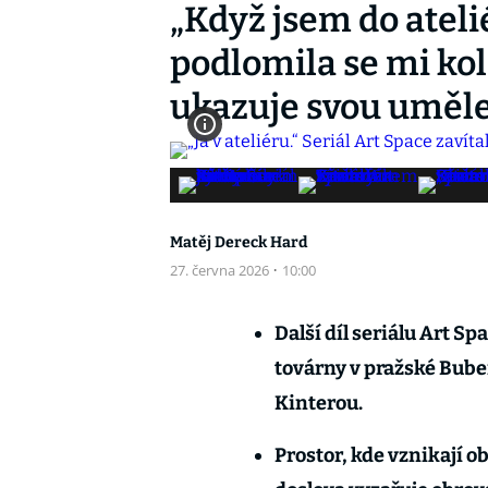
„Když jsem do ateli
podlomila se mi kol
ukazuje svou uměl
Matěj Dereck Hard
27. června 2026
·
10:00
Další díl seriálu Art Sp
továrny v pražské Bub
Kinterou.
Prostor, kde vznikají o