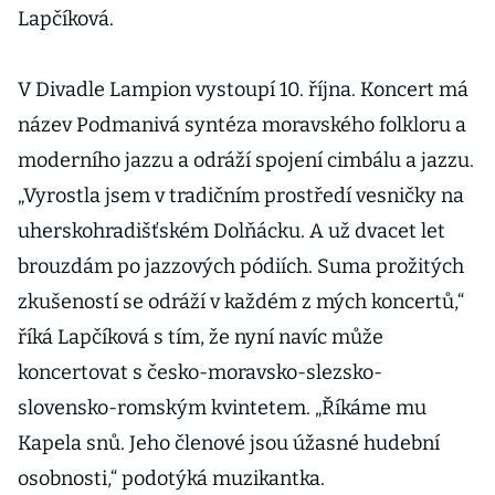
Lapčíková.
V Divadle Lampion vystoupí 10. října. Koncert má
název Podmanivá syntéza moravského folkloru a
moderního jazzu a odráží spojení cimbálu a jazzu.
„Vyrostla jsem v tradičním prostředí vesničky na
uherskohradišťském Dolňácku. A už dvacet let
brouzdám po jazzových pódiích. Suma prožitých
zkušeností se odráží v každém z mých koncertů,“
říká Lapčíková s tím, že nyní navíc může
koncertovat s česko-moravsko-slezsko-
slovensko-romským kvintetem. „Říkáme mu
Kapela snů. Jeho členové jsou úžasné hudební
osobnosti,“ podotýká muzikantka.