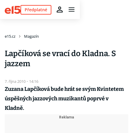
Předplatné
e15.cz
Magazín
Lapčíková se vrací do Kladna. S
jazzem
7. října 2010
·
14:16
Zuzana Lapčíková bude hrát se svým Kvintetem
úspěšných jazzových muzikantů poprvé v
Kladně.