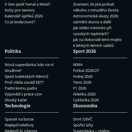
V čem jezdí Yamal a Mesii?
Znamení, že jste potkali
Kvízy pro seniory
někoho z minulého života
Kalendář úplňků 2026
Astronomické úkazy 2026:
Co je bodycount?
zatmění slunce a další
Jak obléci miminko při
vysokých teplotách?
Jak na dokonalé letní mojito
6 lehkých letních salátů
Politika
Sport 2026
Nová superdávka: kdo na ní
MMA
dosáhne?
Fotbal 2026/27
Sjezd sudetských Němců
Hokej 2026
Proč vláda zavádí EET?
Tenis 2026
Padni komu padni
F1 2026
Výpověď z práce vzor
Atletika 2026
Divoký kačer
Cyklistika 2026
Technologie
Ekonomika
SpaceX na burze
Smrt OSVČ
Nejlepší telefony
Spořicí účty
Nejlepší AI zdarma
Superdávka – změny