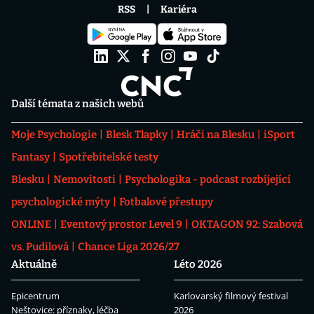
RSS
Kariéra
Další témata z našich webů
Moje Psychologie
Blesk Tlapky
Hráči na Blesku
iSport
Fantasy
Spotřebitelské testy
Blesku
Nemovitosti
Psychologika - podcast rozbíjející
psychologické mýty
Fotbalové přestupy
ONLINE
Eventový prostor Level 9
OKTAGON 92: Szabová
vs. Pudilová
Chance Liga 2026/27
Aktuálně
Léto 2026
Epicentrum
Karlovarský filmový festival
Neštovice: příznaky, léčba
2026