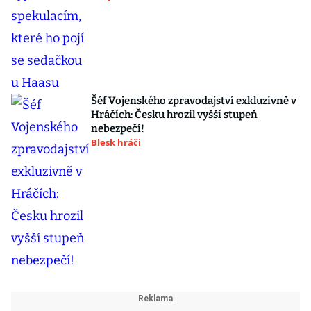
Šéf Vojenského zpravodajství exkluzivně v
Hráčích: Česku hrozil vyšší stupeň
nebezpečí!
Blesk hráči