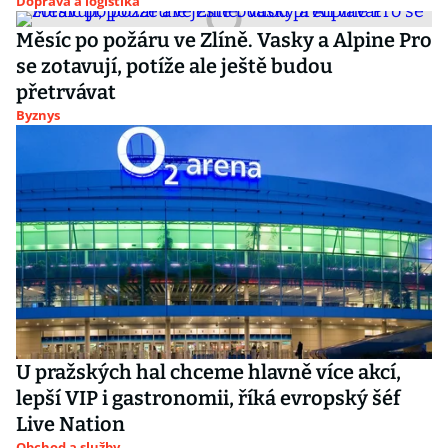
Doprava a logistika
Měsíc po požáru ve Zlíně. Vasky a Alpine Pro
se zotavují, potíže ale ještě budou
přetrvávat
Byznys
U pražských hal chceme hlavně více akcí,
lepší VIP i gastronomii, říká evropský šéf
Live Nation
Obchod a služby