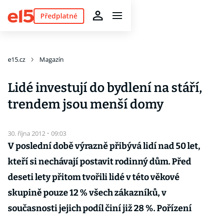
Předplatné
e15.cz
Magazín
Lidé investují do bydlení na stáří,
trendem jsou menší domy
30. října 2012
·
09:03
V poslední době výrazně přibývá lidí nad 50 let,
kteří si nechávají postavit rodinný dům. Před
deseti lety přitom tvořili lidé v této věkové
skupině pouze 12 % všech zákazníků, v
současnosti jejich podíl činí již 28 %. Pořízení