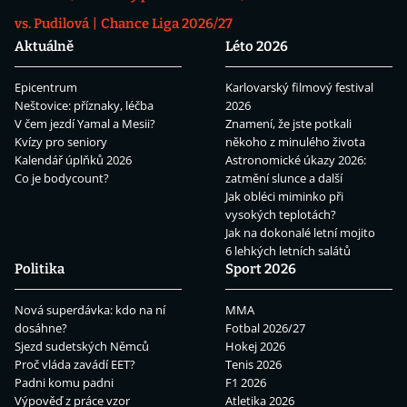
vs. Pudilová
Chance Liga 2026/27
Aktuálně
Léto 2026
Epicentrum
Karlovarský filmový festival
Neštovice: příznaky, léčba
2026
V čem jezdí Yamal a Mesii?
Znamení, že jste potkali
Kvízy pro seniory
někoho z minulého života
Kalendář úplňků 2026
Astronomické úkazy 2026:
Co je bodycount?
zatmění slunce a další
Jak obléci miminko při
vysokých teplotách?
Jak na dokonalé letní mojito
6 lehkých letních salátů
Politika
Sport 2026
Nová superdávka: kdo na ní
MMA
dosáhne?
Fotbal 2026/27
Sjezd sudetských Němců
Hokej 2026
Proč vláda zavádí EET?
Tenis 2026
Padni komu padni
F1 2026
Výpověď z práce vzor
Atletika 2026