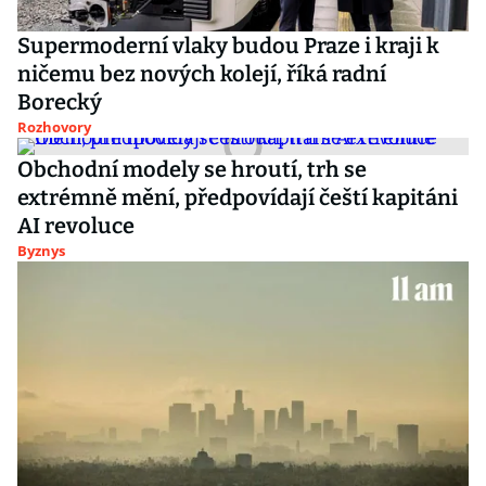
Supermoderní vlaky budou Praze i kraji k
ničemu bez nových kolejí, říká radní
Borecký
Rozhovory
Obchodní modely se hroutí, trh se
extrémně mění, předpovídají čeští kapitáni
AI revoluce
Byznys