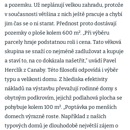
a pozemku. Už neplánují velkou zahradu, protože
v současnosti většina z nich ještě pracuje a chybí
jim čas se o ni starat. Přednost proto dostávají
pozemky o ploše kolem 600 m². „Při výběru
parcely hraje podstatnou roli i cena. Tato věková
skupina se snaží co nejméně zadlužovat a kupuje
a staví to, na co dokázala našetřit,“ uvádí Pavel
Herclík z Canaby. Této filosofii odpovídá i výběr
typu a velikosti domu. Z hlediska efektivity
nákladů na výstavbu převažují rodinné domy s
obytným podkrovím, jejichž podlahová plocha se
pohybuje kolem 100 m². „Poptávka po menších
domech výrazně roste. Například z našich
typových domů je dlouhodobě největší zájem o