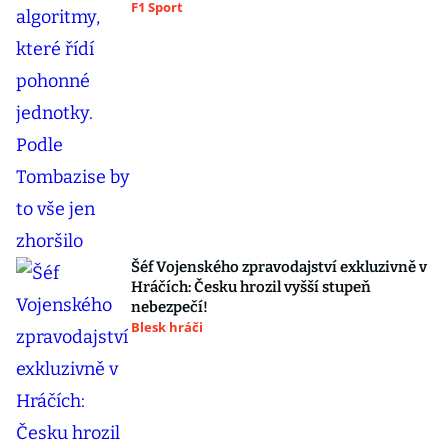
F1 Sport
Šéf Vojenského zpravodajství exkluzivně v
Hráčích: Česku hrozil vyšší stupeň
nebezpečí!
Blesk hráči