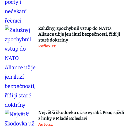
Zalužnyj zpochybnil vstup do NATO.
Aliance už je jen iluzí bezpečnosti, řídí ji
staré doktríny
Reflex.cz
Největší škodovka už se vyrábí. Peaq sjíždí
z linky v Mladé Boleslavi
Auto.cz