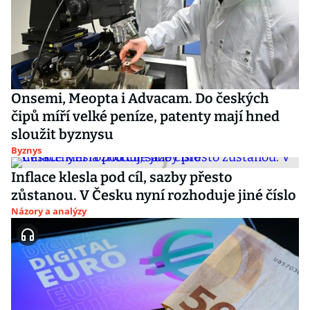
Onsemi, Meopta i Advacam. Do českých
čipů míří velké peníze, patenty mají hned
sloužit byznysu
Byznys
Inflace klesla pod cíl, sazby přesto
zůstanou. V Česku nyní rozhoduje jiné číslo
Názory a analýzy