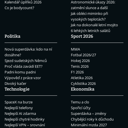
Kalendář úplňků 2026
Astronomické úkazy 2026:
Co je bodycount?
zatmění slunce a další
Jak obléci miminko při
vysokých teplotách?
Jak na dokonalé letní mojito
6 lehkých letních salátů
Politika
Sport 2026
Nová superdávka: kdo na ní
MMA
dosáhne?
Fotbal 2026/27
Sjezd sudetských Němců
Hokej 2026
Proč vláda zavádí EET?
Tenis 2026
Padni komu padni
F1 2026
Výpověď z práce vzor
Atletika 2026
Divoký kačer
Cyklistika 2026
Technologie
Ekonomika
SpaceX na burze
Temu a clo
Nejlepší telefony
Spořicí účty
Nejlepší AI zdarma
Superdávka – změny
Nejlepší chytré hodinky
Chybějící roky k důchodu
Nejlepší VPN – srovnání
Minimální mzda 2027