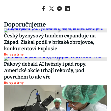
Doporučujeme
Český byznysový tandem expanduje na
Západ. Získal podíl v britské zbrojovce,
konkurentovi Explosie
Burzy a trhy
Pákový debakl AI hvězdy i pád ropy.
Americké akcie trhají rekordy, pod
povrchem to ale vře
Burzy a trhy