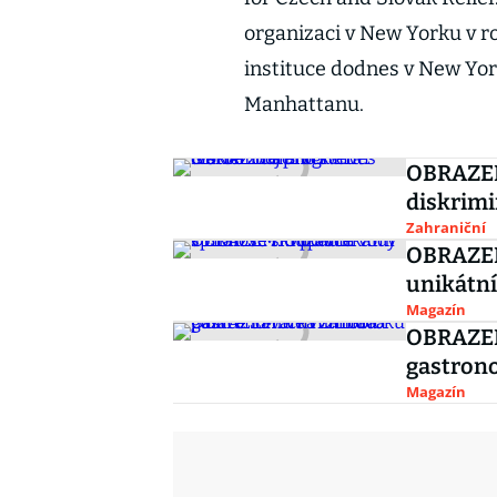
organizaci v New Yorku v r
instituce dodnes v New Yo
Manhattanu.
OBRAZEM:
diskrimin
Zahraniční
OBRAZEM:
unikátní
Magazín
OBRAZEM:
gastron
Magazín