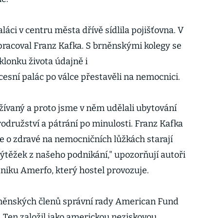
ci v centru města dřívě sídlila pojišťovna. V
 pracoval Franz Kafka. S brněnskými kolegy se
sklonku života údajně i
esní palác po válce přestavěli na nemocnici.
žívaný a proto jsme v něm udělali ubytování
odružství a pátrání po minulosti. Franz Kafka
 se o zdravé na nemocničních lůžkách starají
ýtěžek z našeho podnikání," upozorňují autoři
niku Amerfo, který hostel provozuje.
něnských členů správní rady American Fund
. Ten založil jako americkou neziskovou