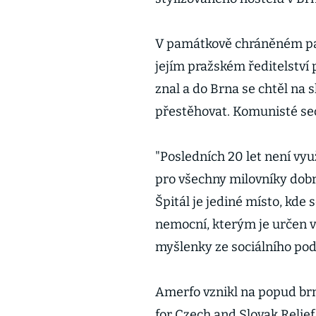
V památkově chráněném palá
jejím pražském ředitelství
znal a do Brna se chtěl na 
přestěhovat. Komunisté sec
"Posledních 20 let není vyu
pro všechny milovníky dobr
Špitál je jediné místo, kde
nemocní, kterým je určen v
myšlenky ze sociálního pod
Amerfo vznikl na popud br
for Czech and Slovak Relief