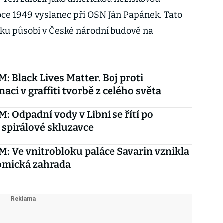
oce 1949 vyslanec při OSN Ján Papánek. Tato
rku působí v České národní budově na
 Black Lives Matter. Boj proti
aci v graffiti tvorbě z celého světa
 Odpadní vody v Libni se řítí po
 spirálové skluzavce
 Ve vnitrobloku paláce Savarin vznikla
omická zahrada