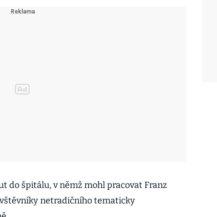
nout do špitálu, v němž mohl pracovat Franz
ávštěvníky netradičního tematicky
ně.