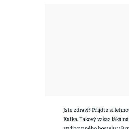
Jste zdraví? Přijďte si leh
Kafka. Takový vzkaz láká n
stylizovaného hostelu v Br