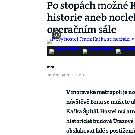
Po stopách možné K
historie aneb nocle
operačním sále
ava
16. června 2020
·
19:00
V moravské metropoli je no
návštěvě Brna se můžete u
Kafka Špitál. Hostel má at
historické budově Úrazové
obsluhovat lidé s postižen