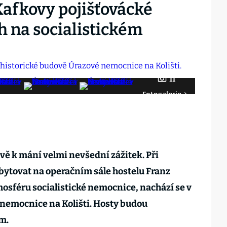
afkovy pojišťovácké
h na socialistickém
11
Fotogalerie
vě k mání velmi nevšední zážitek. Při
bytovat na operačním sále hostelu Franz
mosféru socialistické nemocnice, nachází se v
 nemocnice na Kolišti. Hosty budou
ím.