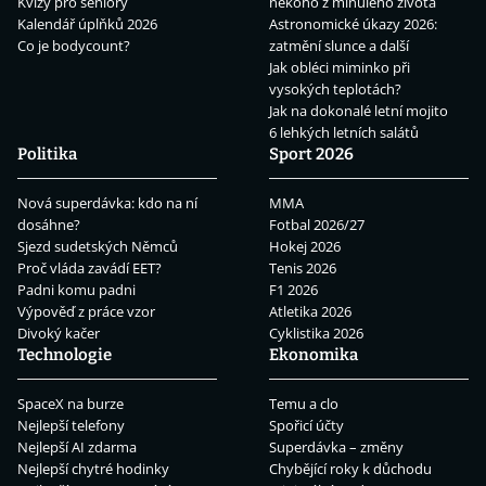
Kvízy pro seniory
někoho z minulého života
Kalendář úplňků 2026
Astronomické úkazy 2026:
Co je bodycount?
zatmění slunce a další
Jak obléci miminko při
vysokých teplotách?
Jak na dokonalé letní mojito
6 lehkých letních salátů
Politika
Sport 2026
Nová superdávka: kdo na ní
MMA
dosáhne?
Fotbal 2026/27
Sjezd sudetských Němců
Hokej 2026
Proč vláda zavádí EET?
Tenis 2026
Padni komu padni
F1 2026
Výpověď z práce vzor
Atletika 2026
Divoký kačer
Cyklistika 2026
Technologie
Ekonomika
SpaceX na burze
Temu a clo
Nejlepší telefony
Spořicí účty
Nejlepší AI zdarma
Superdávka – změny
Nejlepší chytré hodinky
Chybějící roky k důchodu