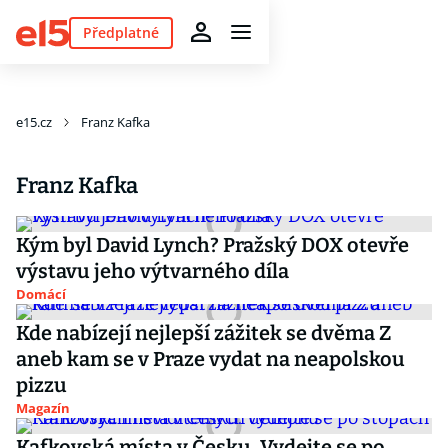
Předplatné
e15.cz
Franz Kafka
Franz Kafka
Kým byl David Lynch? Pražský DOX otevře
výstavu jeho výtvarného díla
Domácí
Kde nabízejí nejlepší zážitek se dvěma Z
aneb kam se v Praze vydat na neapolskou
pizzu
Magazín
Kafkovská místa v Česku. Vydejte se po