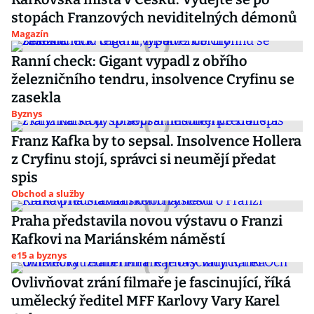
stopách Franzových neviditelných démonů
Magazín
Ranní check: Gigant vypadl z obřího
železničního tendru, insolvence Cryfinu se
zasekla
Byznys
Franz Kafka by to sepsal. Insolvence Hollera
z Cryfinu stojí, správci si neumějí předat
spis
Obchod a služby
Praha představila novou výstavu o Franzi
Kafkovi na Mariánském náměstí
e15 a byznys
Ovlivňovat zrání filmaře je fascinující, říká
umělecký ředitel MFF Karlovy Vary Karel