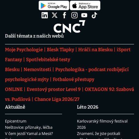
Další témata z našich webů
Moje Psychologie
Blesk Tlapky
Hráči na Blesku
iSport
Fantasy
Spotřebitelské testy
Blesku
Nemovitosti
Psychologika - podcast rozbíjející
psychologické mýty
Fotbalové přestupy
ONLINE
Eventový prostor Level 9
OKTAGON 92: Szabová
vs. Pudilová
Chance Liga 2026/27
Aktuálně
Léto 2026
Epicentrum
Karlovarský filmový festival
Neštovice: příznaky, léčba
2026
V čem jezdí Yamal a Mesii?
Znamení, že jste potkali