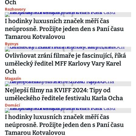
Och
Rozhovory
I hodinky luxusních značek měří čas
neúprosně. Prožijte jeden den s Paní času
Tamarou Kotvalovou
Byznys
Ovlivňovat zrání filmaře je fascinující, říká
umělecký ředitel MFF Karlovy Vary Karel
Och
Magazín
Nejlepší filmy na KVIFF 2024: Tipy od
uměleckého ředitele festivalu Karla Ocha
Domácí
I hodinky luxusních značek měří čas
neúprosně. Prožijte jeden den s Paní času
Tamarou Kotvalovou