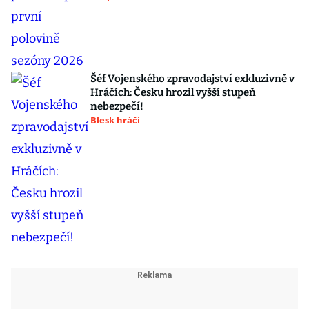
Šéf Vojenského zpravodajství exkluzivně v
Hráčích: Česku hrozil vyšší stupeň
nebezpečí!
Blesk hráči