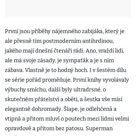
První jsou příběhy nájemného zabijáka, který je
ale přesně tím postmoderním antihrdinou,
jakého mají dnešní čtenáři rádi. Ano, vraždí lidi,
ale má svoje zásady, je sympaťák a je s ním
zábava. Vlastně je to hodný hoch. I v šestém dílu
se série pořád proměňuje. První knihy vyvolávaly
výbuchy smíchu, další byly ultradrsné, o
skutečném přátelství a oběti, a šestka vše mísí
elegantně dohromady. Šlape, je odlehčená a
vtipná a přitom mluví o poutech mezi lidmi velmi
opravdově a přitom bez patosu. Superman