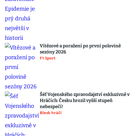
Vítězové a poražení po první polovině
sezóny 2026
F1 Sport
Šéf Vojenského zpravodajství exkluzivně v
Hráčích: Česku hrozil vyšší stupeň
nebezpečí!
Blesk hráči