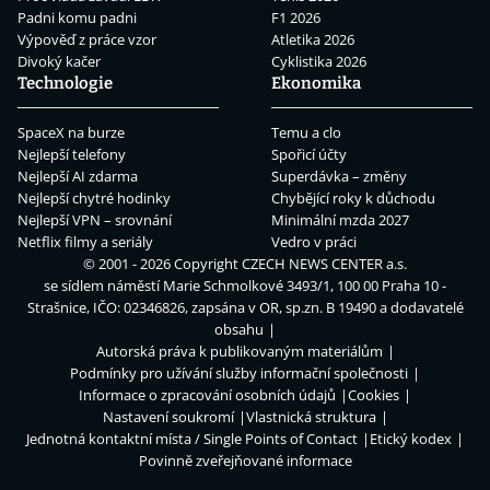
Padni komu padni
F1 2026
Výpověď z práce vzor
Atletika 2026
Divoký kačer
Cyklistika 2026
Technologie
Ekonomika
SpaceX na burze
Temu a clo
Nejlepší telefony
Spořicí účty
Nejlepší AI zdarma
Superdávka – změny
Nejlepší chytré hodinky
Chybějící roky k důchodu
Nejlepší VPN – srovnání
Minimální mzda 2027
Netflix filmy a seriály
Vedro v práci
© 2001 - 2026 Copyright
CZECH NEWS CENTER a.s.
se sídlem náměstí Marie Schmolkové 3493/1, 100 00 Praha 10 -
Strašnice, IČO: 02346826, zapsána v OR, sp.zn. B 19490 a dodavatelé
obsahu
Autorská práva k publikovaným materiálům
Podmínky pro užívání služby informační společnosti
Informace o zpracování osobních údajů
Cookies
Nastavení soukromí
Vlastnická struktura
Jednotná kontaktní místa / Single Points of Contact
Etický kodex
Povinně zveřejňované informace