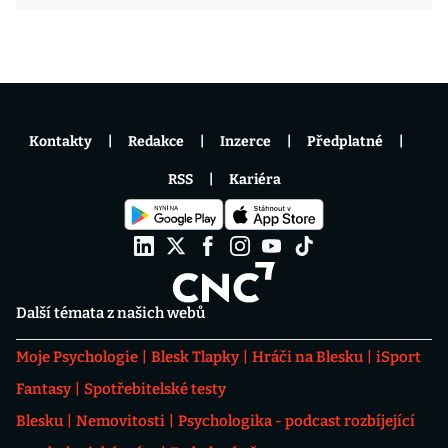
Kontakty
Redakce
Inzerce
Předplatné
RSS
Kariéra
Další témata z našich webů
Moje Psychologie
Blesk Tlapky
Hráči na Blesku
iSport
Fantasy
Spotřebitelské testy
Blesku
Nemovitosti
Psychologika - podcast rozbíjející