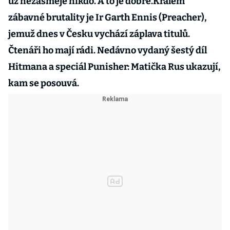
už nezasměje nikdo. A to je dobře.Králem
zábavné brutality je Ir Garth Ennis (Preacher),
jemuž dnes v Česku vychází záplava titulů.
Čtenáři ho mají rádi. Nedávno vydaný šestý díl
Hitmana a speciál Punisher: Matička Rus ukazují,
kam se posouvá.