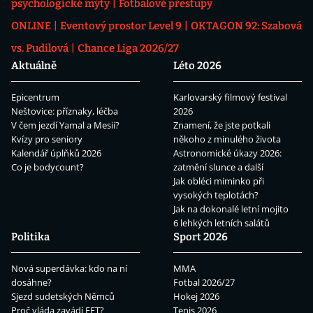
psychologické mýty
Fotbalové přestupy
ONLINE
Eventový prostor Level 9
OKTAGON 92: Szabová
vs. Pudilová
Chance Liga 2026/27
Aktuálně
Léto 2026
Epicentrum
Karlovarský filmový festival
Neštovice: příznaky, léčba
2026
V čem jezdí Yamal a Mesii?
Znamení, že jste potkali
Kvízy pro seniory
někoho z minulého života
Kalendář úplňků 2026
Astronomické úkazy 2026:
Co je bodycount?
zatmění slunce a další
Jak obléci miminko při
vysokých teplotách?
Jak na dokonalé letní mojito
6 lehkých letních salátů
Politika
Sport 2026
Nová superdávka: kdo na ní
MMA
dosáhne?
Fotbal 2026/27
Sjezd sudetských Němců
Hokej 2026
Proč vláda zavádí EET?
Tenis 2026