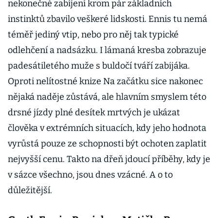
nekonečné zabíjení krom pár základních
instinktů zbavilo veškeré lidskosti. Ennis tu nemá
téměř jediný vtip, nebo pro něj tak typické
odlehčení a nadsázku. I lámaná kresba zobrazuje
padesátiletého muže s buldočí tváří zabijáka.
Oproti nelítostné knize Na začátku sice nakonec
nějaká naděje zůstává, ale hlavním smyslem této
drsné jízdy plné desítek mrtvých je ukázat
člověka v extrémních situacích, kdy jeho hodnota
vyrůstá pouze ze schopnosti být ochoten zaplatit
nejvyšší cenu. Takto na dřeň jdoucí příběhy, kdy je
v sázce všechno, jsou dnes vzácné. A o to
důležitější.