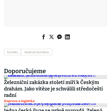
komiks
recenze komiksu
Doporučujeme
Železniční zakázka století míří k Českým
drahám. Jako vítěze je schválili středočeští
radní
Doprava a logistika
Jedna česká iluze se právě rozpadá. Zelená