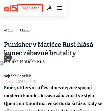
Předplatné
e15.cz
Magazín
Punisher v Matičce Rusi hlásá
konec zábavné brutality
Vojtěch Čepelák
12. srpna 2011
·
15:15
Směr, s kterým si Češi dnes nejvíce spojují
moderní komiks, krvavá zábavnost ve stylu
Quentina Tarantina, vešel do další fáze. Tady se