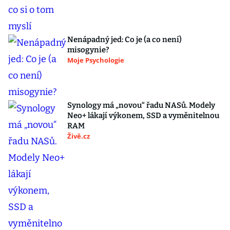
Nenápadný jed: Co je (a co není)
misogynie?
Moje Psychologie
Synology má „novou“ řadu NASů. Modely
Neo+ lákají výkonem, SSD a vyměnitelnou
RAM
Živě.cz