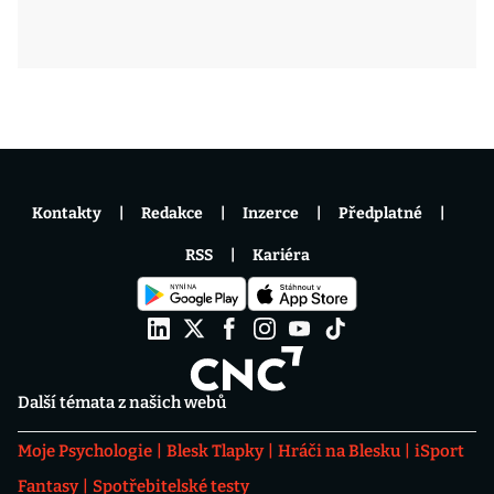
Kontakty
Redakce
Inzerce
Předplatné
RSS
Kariéra
Další témata z našich webů
Moje Psychologie
Blesk Tlapky
Hráči na Blesku
iSport
Fantasy
Spotřebitelské testy