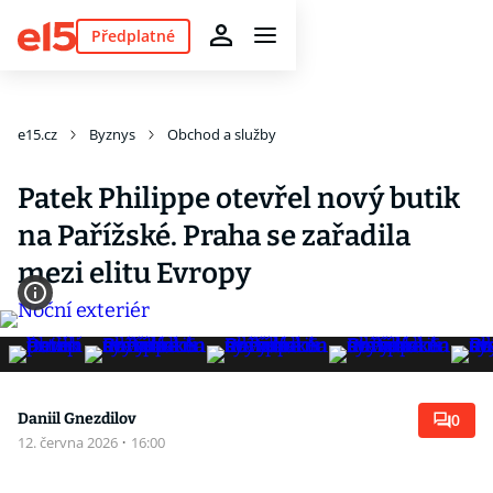
Předplatné
e15.cz
Byznys
Obchod a služby
Patek Philippe otevřel nový butik
na Pařížské. Praha se zařadila
mezi elitu Evropy
Daniil Gnezdilov
0
12. června 2026
·
16:00