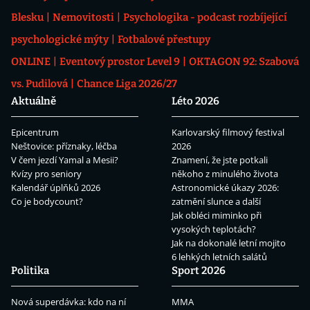
Blesku
Nemovitosti
Psychologika - podcast rozbíjející
psychologické mýty
Fotbalové přestupy
ONLINE
Eventový prostor Level 9
OKTAGON 92: Szabová
vs. Pudilová
Chance Liga 2026/27
Aktuálně
Léto 2026
Epicentrum
Karlovarský filmový festival
Neštovice: příznaky, léčba
2026
V čem jezdí Yamal a Mesii?
Znamení, že jste potkali
Kvízy pro seniory
někoho z minulého života
Kalendář úplňků 2026
Astronomické úkazy 2026:
Co je bodycount?
zatmění slunce a další
Jak obléci miminko při
vysokých teplotách?
Jak na dokonalé letní mojito
6 lehkých letních salátů
Politika
Sport 2026
Nová superdávka: kdo na ní
MMA