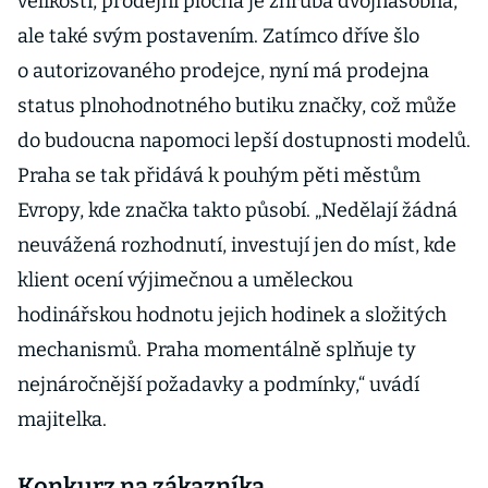
velikostí, prodejní plocha je zhruba dvojnásobná,
ale také svým postavením. Zatímco dříve šlo
o autorizovaného prodejce, nyní má prodejna
status plnohodnotného butiku značky, což může
do budoucna napomoci lepší dostupnosti modelů.
Praha se tak přidává k pouhým pěti městům
Evropy, kde značka takto působí. „Nedělají žádná
neuvážená rozhodnutí, investují jen do míst, kde
klient ocení výjimečnou a uměleckou
hodinářskou hodnotu jejich hodinek a složitých
mechanismů. Praha momentálně splňuje ty
nejnáročnější požadavky a podmínky,“ uvádí
majitelka.
Konkurz na zákazníka