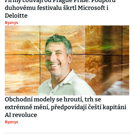
duhovému festivalu škrtl Microsoft i
Deloitte
Byznys
Obchodní modely se hroutí, trh se
extrémně mění, předpovídají čeští kapitáni
AI revoluce
Byznys