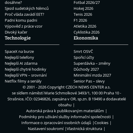
dosáhne?
Fotbal 2026/27
Sjezd sudetských Němců
Hokej 2026
Proč vláda zavádí EET?
Tenis 2026
Padni komu padni
F1 2026
Výpověď z práce vzor
Atletika 2026
Divoký kačer
Cyklistika 2026
Technologie
Ekonomika
SpaceX na burze
Smrt OSVČ
Nejlepší telefony
Spořicí účty
Nejlepší AI zdarma
Superdávka – změny
Nejlepší chytré hodinky
Důchody 2027
Nejlepší VPN – srovnání
Minimální mzda 2027
Netflix filmy a seriály
Senior Pas – slevy
© 2001 - 2026 Copyright
CZECH NEWS CENTER a.s.
se sídlem náměstí Marie Schmolkové 3493/1, 100 00 Praha 10 -
Strašnice, IČO: 02346826, zapsána v OR, sp.zn. B 19490 a dodavatelé
obsahu
Autorská práva k publikovaným materiálům
Podmínky pro užívání služby informační společnosti
Informace o zpracování osobních údajů
Cookies
Nastavení soukromí
Vlastnická struktura