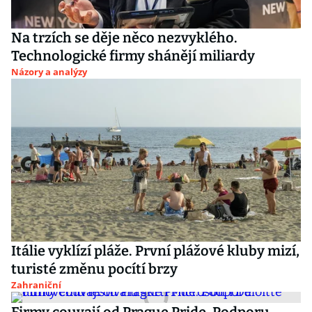
Na trzích se děje něco nezvyklého.
Technologické firmy shánějí miliardy
Názory a analýzy
Itálie vyklízí pláže. První plážové kluby mizí,
turisté změnu pocítí brzy
Zahraniční
Firmy couvají od Prague Pride. Podporu