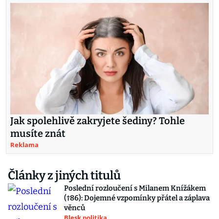
Jak spolehlivě zakryjete šediny? Tohle
musíte znát
Reklama
Články z jiných titulů
Poslední rozloučení s Milanem Knížákem
(†86): Dojemné vzpomínky přátel a záplava
věnců
Blesk politika