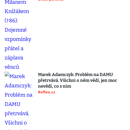
Marek Adamczyk: Problém na DAMU
přetrvává. Všichni o něm vědí, jen moc
nevědí, co s ním
Reflex.cz