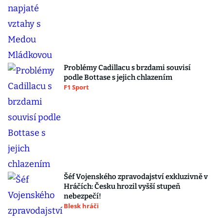
Problémy Cadillacu s brzdami souvisí
podle Bottase s jejich chlazením
F1 Sport
Šéf Vojenského zpravodajství exkluzivně v
Hráčích: Česku hrozil vyšší stupeň
nebezpečí!
Blesk hráči