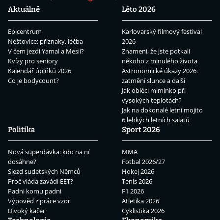
Aktuálně
Léto 2026
Epicentrum
Karlovarský filmový festival
Neštovice: příznaky, léčba
2026
V čem jezdí Yamal a Mesii?
Znamení, že jste potkali
Kvízy pro seniory
někoho z minulého života
Kalendář úplňků 2026
Astronomické úkazy 2026:
Co je bodycount?
zatmění slunce a další
Jak obléci miminko při
vysokých teplotách?
Jak na dokonalé letní mojito
6 lehkých letních salátů
Politika
Sport 2026
Nová superdávka: kdo na ní
MMA
dosáhne?
Fotbal 2026/27
Sjezd sudetských Němců
Hokej 2026
Proč vláda zavádí EET?
Tenis 2026
Padni komu padni
F1 2026
Výpověď z práce vzor
Atletika 2026
Divoký kačer
Cyklistika 2026