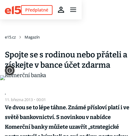
Předplatné
e15.cz
Magazín
Spojte se s rodinou nebo přáteli a
získejte v bance účet zdarma
.
11. března 2013
·
00:01
Ve dvou se to lépe táhne. Známé přísloví platí i ve
světě bankovnictví. S novinkou v nabídce
Komerční banky můžete uzavřít „strategické