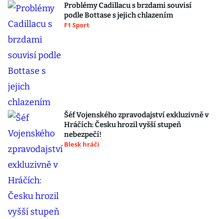
Problémy Cadillacu s brzdami souvisí
podle Bottase s jejich chlazením
F1 Sport
Šéf Vojenského zpravodajství exkluzivně v
Hráčích: Česku hrozil vyšší stupeň
nebezpečí!
Blesk hráči