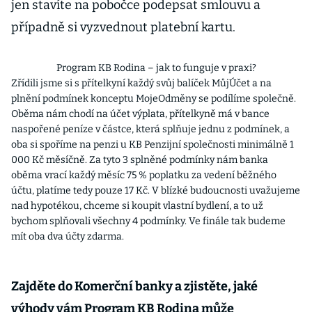
jen stavíte na pobočce podepsat smlouvu a
případně si vyzvednout platební kartu.
Program KB Rodina – jak to funguje v praxi?
Zřídili jsme si s přítelkyní každý svůj balíček MůjÚčet a na
plnění podmínek konceptu MojeOdměny se podílíme společně.
Oběma nám chodí na účet výplata, přítelkyně má v bance
naspořené peníze v částce, která splňuje jednu z podmínek, a
oba si spoříme na penzi u KB Penzijní společnosti minimálně 1
000 Kč měsíčně. Za tyto 3 splněné podmínky nám banka
oběma vrací každý měsíc 75 % poplatku za vedení běžného
účtu, platíme tedy pouze 17 Kč. V blízké budoucnosti uvažujeme
nad hypotékou, chceme si koupit vlastní bydlení, a to už
bychom splňovali všechny 4 podmínky. Ve finále tak budeme
mít oba dva účty zdarma.
Zajděte do Komerční banky a zjistěte, jaké
výhody vám Program KB Rodina může