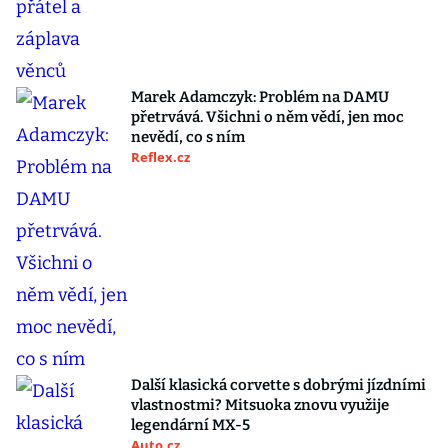
Marek Adamczyk: Problém na DAMU
přetrvává. Všichni o něm vědí, jen moc
nevědí, co s ním
Reflex.cz
Další klasická corvette s dobrými jízdními
vlastnostmi? Mitsuoka znovu využije
legendární MX-5
Auto.cz