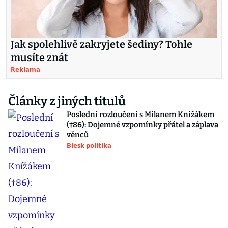
Jak spolehlivě zakryjete šediny? Tohle
musíte znát
Reklama
Články z jiných titulů
Poslední rozloučení s Milanem Knížákem
(†86): Dojemné vzpomínky přátel a záplava
věnců
Blesk politika