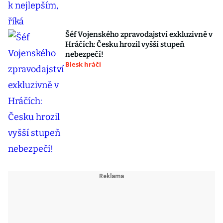
Šéf Vojenského zpravodajství exkluzivně v
Hráčích: Česku hrozil vyšší stupeň
nebezpečí!
Blesk hráči