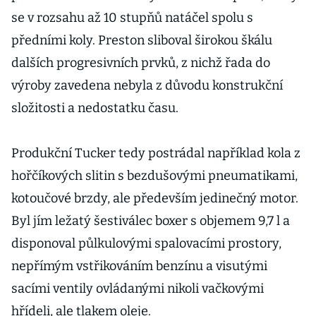
se v rozsahu až 10 stupňů natáčel spolu s
předními koly. Preston sliboval širokou škálu
dalších progresivních prvků, z nichž řada do
výroby zavedena nebyla z důvodu konstrukční
složitosti a nedostatku času.
Produkční Tucker tedy postrádal například kola z
hořčíkových slitin s bezdušovými pneumatikami,
kotoučové brzdy, ale především jedinečný motor.
Byl jím ležatý šestiválec boxer s objemem 9,7 l a
disponoval půlkulovými spalovacími prostory,
nepřímým vstřikováním benzínu a visutými
sacími ventily ovládanými nikoli vačkovými
hřídeli, ale tlakem oleje.