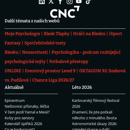
Další témata z našich webů
Moje Psychologie
Blesk Tlapky
Hráči na Blesku
iSport
Fantasy
Spotřebitelské testy
Blesku
Nemovitosti
Psychologika - podcast rozbíjející
psychologické mýty
Fotbalové přestupy
ONLINE
Eventový prostor Level 9
OKTAGON 92: Szabová
vs. Pudilová
Chance Liga 2026/27
Aktuálně
Léto 2026
Epicentrum
Karlovarský filmový festival
Neštovice: příznaky, léčba
2026
V čem jezdí Yamal a Mesii?
Znamení, že jste potkali
Kvízy pro seniory
někoho z minulého života
Kalendář úplňků 2026
Astronomické úkazy 2026:
Co je bodycount?
zatmění slunce a další