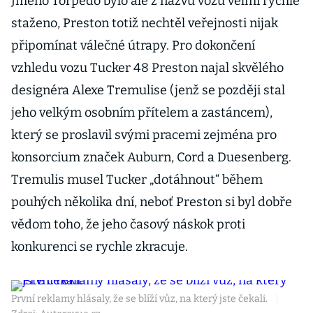
Jméno Torpedo bylo ale z názvu vozu velmi rychle
staženo, Preston totiž nechtěl veřejnosti nijak
připomínat válečné útrapy. Pro dokončení
vzhledu vozu Tucker 48 Preston najal skvělého
designéra Alexe Tremulise (jenž se později stal
jeho velkým osobním přítelem a zastáncem),
který se proslavil svými pracemi zejména pro
konsorcium značek Auburn, Cord a Duesenberg.
Tremulis musel Tucker „dotáhnout“ během
pouhých několika dní, neboť Preston si byl dobře
vědom toho, že jeho časový náskok proti
konkurenci se rychle zkracuje.
První reklamy hlásaly, že se blíží vůz, na který jste čekali.
|