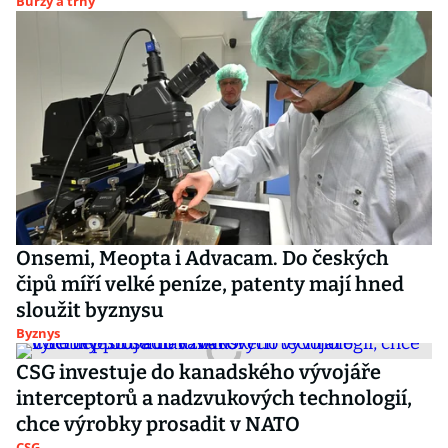
Burzy a trhy
Onsemi, Meopta i Advacam. Do českých
čipů míří velké peníze, patenty mají hned
sloužit byznysu
Byznys
CSG investuje do kanadského vývojáře
interceptorů a nadzvukových technologií,
chce výrobky prosadit v NATO
CSG