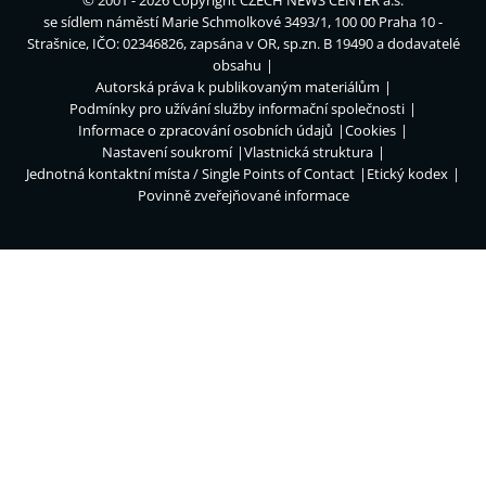
se sídlem náměstí Marie Schmolkové 3493/1, 100 00 Praha 10 -
Strašnice, IČO: 02346826, zapsána v OR, sp.zn. B 19490 a dodavatelé
obsahu
Autorská práva k publikovaným materiálům
Podmínky pro užívání služby informační společnosti
Informace o zpracování osobních údajů
Cookies
Nastavení soukromí
Vlastnická struktura
Jednotná kontaktní místa / Single Points of Contact
Etický kodex
Povinně zveřejňované informace