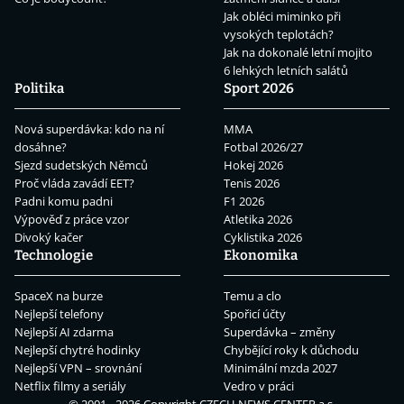
Jak obléci miminko při
vysokých teplotách?
Jak na dokonalé letní mojito
6 lehkých letních salátů
Politika
Sport 2026
Nová superdávka: kdo na ní
MMA
dosáhne?
Fotbal 2026/27
Sjezd sudetských Němců
Hokej 2026
Proč vláda zavádí EET?
Tenis 2026
Padni komu padni
F1 2026
Výpověď z práce vzor
Atletika 2026
Divoký kačer
Cyklistika 2026
Technologie
Ekonomika
SpaceX na burze
Temu a clo
Nejlepší telefony
Spořicí účty
Nejlepší AI zdarma
Superdávka – změny
Nejlepší chytré hodinky
Chybějící roky k důchodu
Nejlepší VPN – srovnání
Minimální mzda 2027
Netflix filmy a seriály
Vedro v práci
© 2001 - 2026 Copyright
CZECH NEWS CENTER a.s.