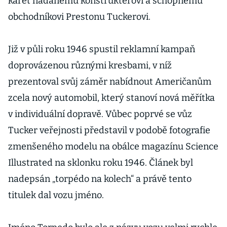
karet nadanému konstruktérovi a schopnému
obchodníkovi Prestonu Tuckerovi.
Již v půli roku 1946 spustil reklamní kampaň
doprovázenou různými kresbami, v níž
prezentoval svůj záměr nabídnout Američanům
zcela nový automobil, který stanoví nová měřítka
v individuální dopravě. Vůbec poprvé se vůz
Tucker veřejnosti představil v podobě fotografie
zmenšeného modelu na obálce magazínu Science
Illustrated na sklonku roku 1946. Článek byl
nadepsán „torpédo na kolech“ a právě tento
titulek dal vozu jméno.