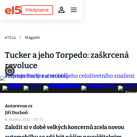
Předplatné
e15.cz
Magazín
Tucker a jeho Torpedo: zaškrcená
revoluce
Fotog
Autorevue.cz
Jiří Duchoň
8. dubna 2012
·
07:11
Založit si v době velkých koncernů zcela novou