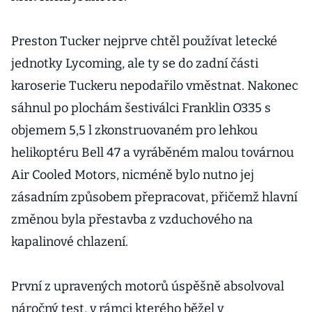
Preston Tucker nejprve chtěl používat letecké
jednotky Lycoming, ale ty se do zadní části
karoserie Tuckeru nepodařilo vměstnat. Nakonec
sáhnul po plochám šestiválci Franklin O335 s
objemem 5,5 l zkonstruovaném pro lehkou
helikoptéru Bell 47 a vyráběném malou továrnou
Air Cooled Motors, nicméně bylo nutno jej
zásadním způsobem přepracovat, přičemž hlavní
změnou byla přestavba z vzduchového na
kapalinové chlazení.
První z upravených motorů úspěšně absolvoval
náročný test, v rámci kterého běžel v