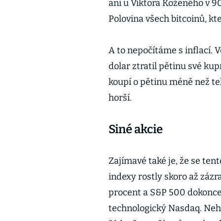
ani u Viktora Koženého v 90
Polovina všech bitcoinů, kt
A to nepočítáme s inflací.
dolar ztratil pětinu své kup
koupí o pětinu méně než te
horší.
Siné akcie
Zajímavé také je, že se ten
indexy rostly skoro až záz
procent a S&P 500 dokonce
technologický Nasdaq. Nehled