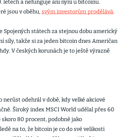
. letech a nefunguje ani nyní u bitcoinu.
eré jsou v oběhu,
svým investorům prodělává
.
 Ve Spojených státech za stejnou dobu americký
ní síly, takže si za jeden bitcoin dnes Američan
hdy. V českých korunách je to ještě výrazně
to nerůst odehrál v době, kdy velké akciové
račně. Široký index MSCI World udělal přes 60
 skoro 80 procent, podobně jako
ě na to, že bitcoin je co do své velikosti