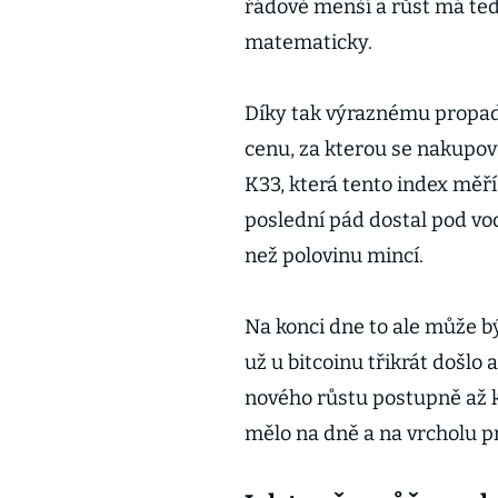
řádově menší a růst má tedy
matematicky.
Díky tak výraznému propadu
cenu, za kterou se nakupov
K33, která tento index měří.
poslední pád dostal pod vod
než polovinu mincí.
Na konci dne to ale může b
už u bitcoinu třikrát došl
nového růstu postupně až 
mělo na dně a na vrcholu p