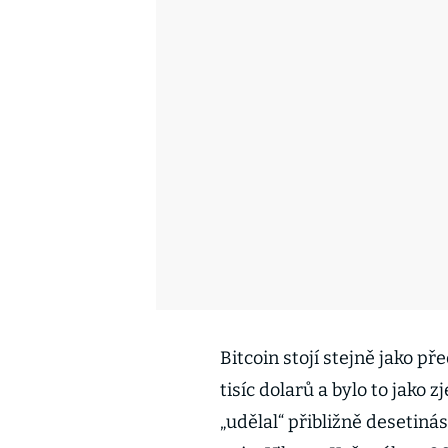
Bitcoin stojí stejně jako př
tisíc dolarů a bylo to jako 
„udělal“ přibližně desetiná