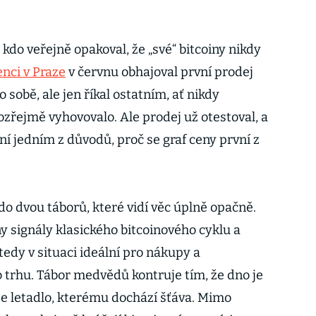
 kdo veřejně opakoval, že „své“ bitcoiny nikdy
nci v Praze
v červnu obhajoval první prodej
 sobě, ale jen říkal ostatním, ať nikdy
zřejmě vyhovovalo. Ale prodej už otestoval, a
yní jedním z důvodů, proč se graf ceny první z
o dvou táborů, které vidí věc úplně opačně.
ny signály klasického bitcoinového cyklu a
edy v situaci ideální pro nákupy a
 trhu. Tábor medvědů kontruje tím, že dno je
uje letadlo, kterému dochází šťáva. Mimo