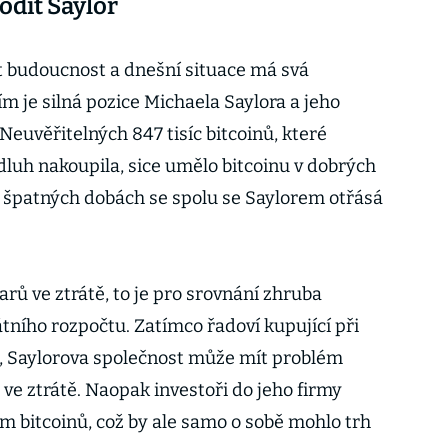
odit Saylor
st budoucnost a dnešní situace má svá
ím je silná pozice Michaela Saylora a jeho
Neuvěřitelných 847 tisíc bitcoinů, které
 dluh nakoupila, sice umělo bitcoinu v dobrých
e špatných dobách se spolu se Saylorem otřásá
arů ve ztrátě, to je pro srovnání zhruba
átního rozpočtu. Zatímco řadoví kupující při
 Saylorova společnost může mít problém
 ve ztrátě. Naopak investoři do jeho firmy
m bitcoinů, což by ale samo o sobě mohlo trh