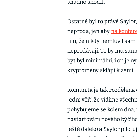
snadno shodit.
Ostatně byl to právě Saylor,
neprodá, jen aby
na konfere
tím, že nikdy nemluvil sám o
neprodávají. To by mu samo
byť byl minimální, i on je n
kryptoměny sklápí k zemi.
Komunita je tak rozdělena d
Jedni věří, že vidíme všech
pohybujeme se kolem dna, t
nastartování nového býčího
ještě daleko a Saylor pilot