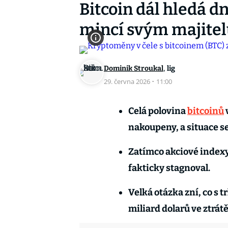
Bitcoin dál hledá dn
mincí svým majite
,
Dominik Stroukal
lig
29. června 2026
·
11:00
Celá polovina
bitcoinů
nakoupeny, a situace se
Zatímco akciové indexy 
fakticky stagnoval.
Velká otázka zní, co s t
miliard dolarů ve ztrátě