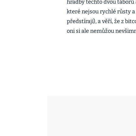
hradby těchto dvou táborů a
které nejsou rychlé růsty 
předstírají), a věří, že z bi
oni si ale nemůžou nevšimn