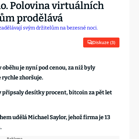
o. Polovina virtuálních
lům prodělává
Diskuze (
3
)
v oběhu je nyní pod cenou, za niž byly
 rychle zhoršuje.
připsaly desítky procent, bitcoin za pět let
rhem udělá Michael Saylor, jehož firma je 13
.