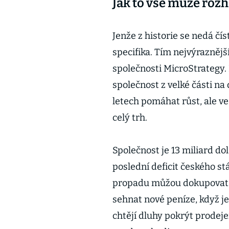
Jak to vše může rozh
Jenže z historie se nedá čí
specifika. Tím nejvýraznějš
společnosti MicroStrategy. 
společnost z velké části na
letech pomáhat růst, ale v
celý trh.
Společnost je 13 miliard dol
poslední deficit českého st
propadu můžou dokupovat,
sehnat nové peníze, když je
chtějí dluhy pokrýt prodeje