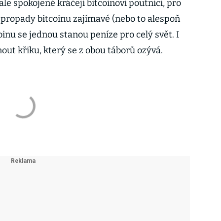
le spokojeně kráčejí bitcoinoví poutníci, pro
a propady bitcoinu zajímavé (nebo to alespoň
tcoinu se jednou stanou peníze pro celý svět. I
out křiku, který se z obou táborů ozývá.