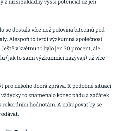
 z nižší základny vyšší potenciál už jen
 se dostala více než polovina bitcoinů pod
aly. Alespoň to tvrdí výzkumná společnost
 Ještě v květnu to bylo jen 30 procent, ale
u (jak to sami výzkumníci nazývají) už více
ýt pro někoho dobrá zpráva. K podobné situaci
o a vždycky to znamenalo konec pádu a začátek
k rekordním hodnotám. A nakupovat by se
rodávat.