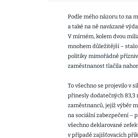
Podle mého názoru to na mí
a také na ně navázané výdaj
V mírném, kolem dvou miliar
mnohem důležitější – stalo s
politiky mimořádně přízniv
zaměstnanost tlačila nahor
To všechno se projevilo v s
přinesly dodatečných 83,3 
zaměstnanců, jejíž výběr me
na sociální zabezpečení – p
všechno deklarované zefekt
v případě zajišťovacích přík