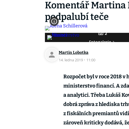
Komentář Martina L
podpalubí teče
2
Fotogalerie
Martin Lobotka
14. ledna 2019
·
11:00
Rozpočet byl v roce 2018 v
ministerstvo financí. A z
a analytici. Třeba Lukáš K
dobrá zpráva z hlediska trhů
z fiskálních premiantů vidí
zároveň kriticky dodává, ž