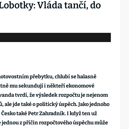
obotky: Vláda tančí, do
 hotovostním přebytku, chlubí se halasně
datně mu sekundují i někteří ekonomové
ovanda tvrdí, že výsledek rozpočtu je nejenom
, ale jde také o politický úspěch. Jako jednoho
 Česko také Petr Zahradník. I když ten už
e jednou z příčin rozpočtového úspěchu může