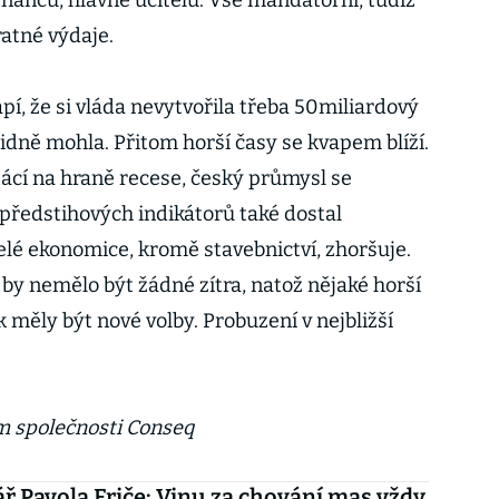
tnanců, hlavně učitelů. Vše mandatorní, tudíž
atné výdaje.
í, že si vláda nevytvořila třeba 50miliardový
klidně mohla. Přitom horší časy se kvapem blíží.
cí na hraně recese, český průmysl se
předstihových indikátorů také dostal
elé ekonomice, kromě stavebnictví, zhoršuje.
o by nemělo být žádné zítra, natož nějaké horší
k měly být nové volby. Probuzení v nejbližší
m společnosti Conseq
 Pavola Friče: Vinu za chování mas vždy