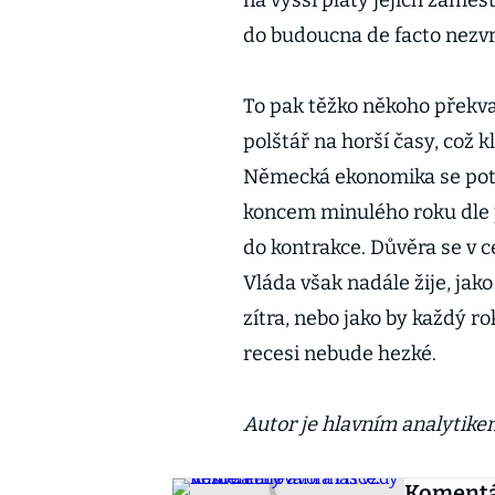
na vyšší platy jejich zaměs
do budoucna de facto nezvr
To pak těžko někoho překvap
polštář na horší časy, což 
Německá ekonomika se potá
koncem minulého roku dle 
do kontrakce. Důvěra se v c
Vláda však nadále žije, jak
zítra, nebo jako by každý ro
recesi nebude hezké.
Autor je hlavním analytike
Komentář