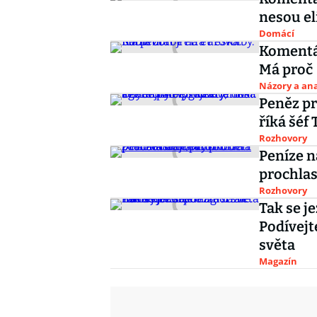
nesou el
Domácí
Komentář
Má proč
Názory a ana
Peněz pr
říká šéf
Rozhovory
Peníze n
prochlas
Rozhovory
Tak se j
Podívejte
světa
Magazín