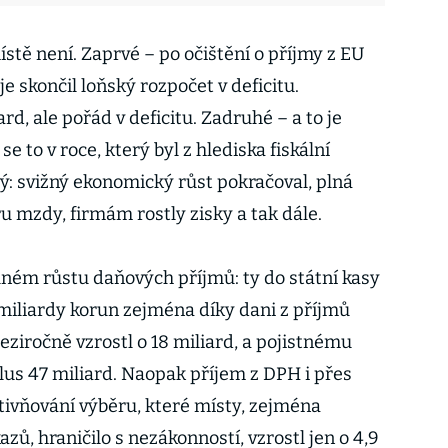
stě není. Zaprvé – po očištění o příjmy z EU
e skončil loňský rozpočet v deficitu.
d, ale pořád v deficitu. Zadruhé – a to je
e to v roce, který byl z hlediska fiskální
ý: svižný ekonomický růst pokračoval, plná
u mzdy, firmám rostly zisky a tak dále.
ilném růstu daňových příjmů: ty do státní kasy
miliardy korun zejména díky dani z příjmů
ziročně vzrostl o 18 miliard, a pojistnému
lus 47 miliard. Naopak příjem z DPH i přes
ivňování výběru, které místy, zejména
azů, hraničilo s nezákonností, vzrostl jen o 4,9