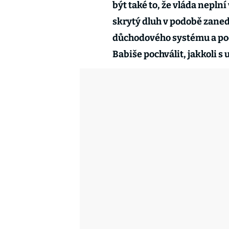
být také to, že vláda nepln
skrytý dluh v podobě zane
důchodového systému a pod
Babiše pochválit, jakkoli s