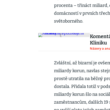
procenta – třináct miliard,
domácností v prvních třech 
světoborného.
Komentář
Kliniku
Názory a ana
Zvláštní, až bizarní je ovše
miliardy korun, navlas stej
prostě utratila na běžný pr
dostala. Přidala totiž v p
miliardy korun šlo na sociá
zaměstnancům, dalších 19 