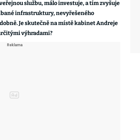
í veřejnou službu, málo investuje, a tím zvyšuje
dbané infrastruktury, nevyřešeného
obně. Je skutečně na místě kabinet Andreje
 určitými výhradami?