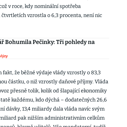
 což v roce, kdy nominální spotřeba
čtvrtletích vzrostla o 6,3 procenta, není nic
 Bohumila Pečinky: Tři pohledy na
lýzy
m fakt, že běžné výdaje vlády vzrostly o 83,3
nou částku, o niž vzrostly daňové příjmy. Vláda
ovoz přesně tolik, kolik od šlapající ekonomiky
odstatě každému, kdo dýchá – dodatečných 26,6
lní dávky, 13,4 miliardy dala vláda navíc svým
miliard pak nižším administrativním celkům