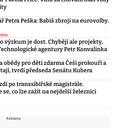
ity
 Petra Peška: Babiš zbrojí na eurovolby.
lýzy
o výzkum je dost. Chybějí ale projekty,
 Technologické agentury Petr Konvalinka
a obědy pro děti zdarma Češi prokouří a
tají, tvrdí předseda Senátu Kubera
ezdí po transsibiřské magistrále.
 se, co lze zažít na nejdelší železnici