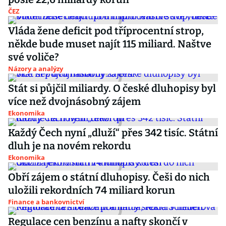
ČEZ
Vláda žene deficit pod tříprocentní strop,
někde bude muset najít 115 miliard. Naštve
své voliče?
Názory a analýzy
Stát si půjčil miliardy. O české dluhopisy byl
více než dvojnásobný zájem
Ekonomika
Každý Čech nyní „dluží“ přes 342 tisíc. Státní
dluh je na novém rekordu
Ekonomika
Obří zájem o státní dluhopisy. Češi do nich
uložili rekordních 74 miliard korun
Finance a bankovnictví
Regulace cen benzínu a nafty skončí v