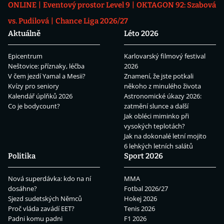
ONLINE
Eventový prostor Level 9
OKTAGON 92: Szabová
vs. Pudilová
Chance Liga 2026/27
Aktuálně
Léto 2026
Epicentrum
Karlovarský filmový festival
Neštovice: příznaky, léčba
2026
V čem jezdí Yamal a Mesii?
Znamení, že jste potkali
Kvízy pro seniory
někoho z minulého života
Kalendář úplňků 2026
Astronomické úkazy 2026:
Co je bodycount?
zatmění slunce a další
Jak obléci miminko při
vysokých teplotách?
Jak na dokonalé letní mojito
6 lehkých letních salátů
Politika
Sport 2026
Nová superdávka: kdo na ní
MMA
dosáhne?
Fotbal 2026/27
Sjezd sudetských Němců
Hokej 2026
Proč vláda zavádí EET?
Tenis 2026
Padni komu padni
F1 2026