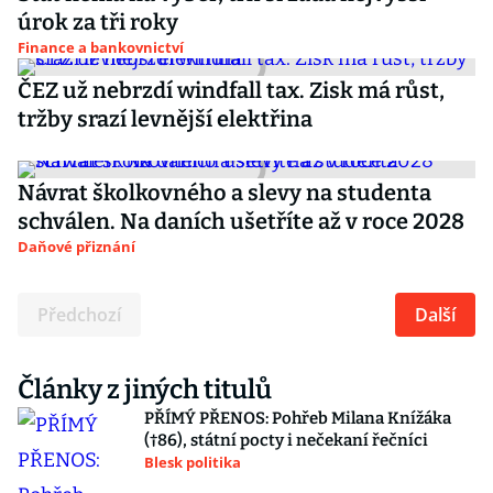
úrok za tři roky
Finance a bankovnictví
ČEZ už nebrzdí windfall tax. Zisk má růst,
tržby srazí levnější elektřina
Návrat školkovného a slevy na studenta
schválen. Na daních ušetříte až v roce 2028
Daňové přiznání
Předchozí
Další
Články z jiných titulů
PŘÍMÝ PŘENOS: Pohřeb Milana Knížáka
(†86), státní pocty i nečekaní řečníci
Blesk politika