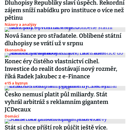
Dluhopisy Republiky slaví úspěch. Rekordní
zájem sníží nabídku pro instituce o více než
pětinu
Názory a analýzy
Nová šance pro střadatele. Oblíbené státní
dluhopisy se vrátí už v srpnu
Ekonomika
Konec éry čistého vlastnictví cihel.
Investice do realit dostávají nový rozměr,
říká Radek Jakubec z e-Finance
e15 a byznys
Česko nemusí platit půl miliardy. Stát
vyhrál arbitráž s reklamním gigantem
JCDecaux
Domácí
Stát si chce příští rok půjčit ještě více.