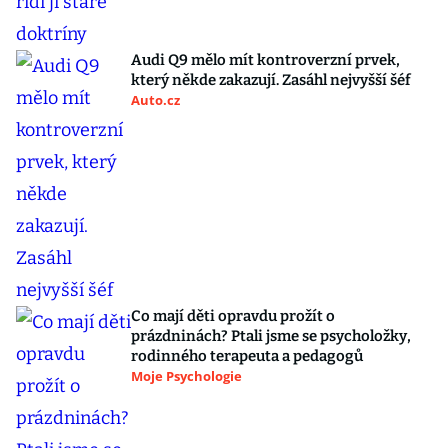
Audi Q9 mělo mít kontroverzní prvek,
který někde zakazují. Zasáhl nejvyšší šéf
Auto.cz
Co mají děti opravdu prožít o
prázdninách? Ptali jsme se psycholožky,
rodinného terapeuta a pedagogů
Moje Psychologie