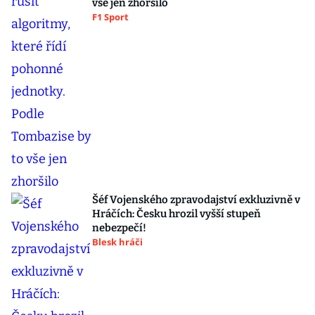
vše jen zhoršilo
F1 Sport
Šéf Vojenského zpravodajství exkluzivně v
Hráčích: Česku hrozil vyšší stupeň
nebezpečí!
Blesk hráči