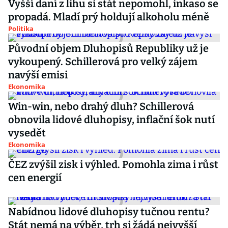
Vyšší daní z lihu si stát nepomohl, inkaso se
propadá. Mladí prý holdují alkoholu méně
Politika
Původní objem Dluhopisů Republiky už je
vykoupený. Schillerová pro velký zájem
navýší emisi
Ekonomika
Win-win, nebo drahý dluh? Schillerová
obnovila lidové dluhopisy, inflační šok nutí
vysedět
Ekonomika
ČEZ zvýšil zisk i výhled. Pomohla zima i růst
cen energií
Nabídnou lidové dluhopisy tučnou rentu?
Stát nemá na výběr, trh si žádá nejvyšší