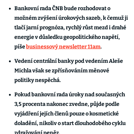
Bankovní rada ČNB bude rozhodovat o
možném zvýšení úrokových sazeb, k čemuž ji
tlačí jarní prognóza, rychlý růst mezd i drahé
energie v důsledku geopolitického napětí,
píše
businessový newsletter 11am
.
Vedení centrální banky pod vedením Aleše
Michla však se zpřísňováním měnové
politiky nespěchá.
Pokud bankovní rada úroky nad současných
3,5 procenta nakonec zvedne, půjde podle
vyjádření jejích členů pouze o kosmetické
doladění, nikoliv o start dlouhodobého cyklu
zdražování peněz.