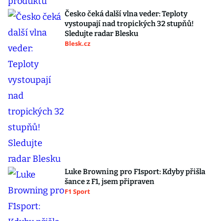
Česko čeká další vlna veder: Teploty
vystoupají nad tropických 32 stupňů!
Sledujte radar Blesku
Blesk.cz
Luke Browning pro F1sport: Kdyby přišla
šance z F1, jsem připraven
F1 Sport