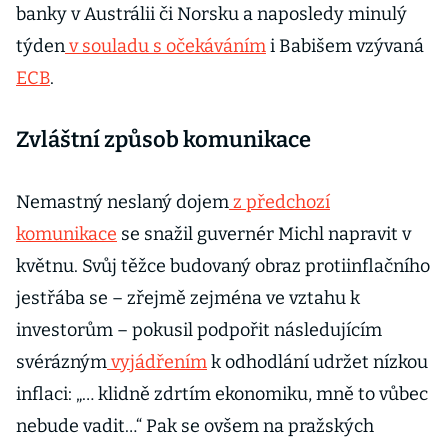
banky v Austrálii či Norsku a naposledy minulý
týden
v souladu s očekáváním
i Babišem vzývaná
ECB
.
Zvláštní způsob komunikace
Nemastný neslaný dojem
z předchozí
komunikace
se snažil guvernér Michl napravit v
květnu. Svůj těžce budovaný obraz protiinflačního
jestřába se – zřejmě zejména ve vztahu k
investorům – pokusil podpořit následujícím
svérázným
vyjádřením
k odhodlání udržet nízkou
inflaci: „… klidně zdrtím ekonomiku, mně to vůbec
nebude vadit…“ Pak se ovšem na pražských