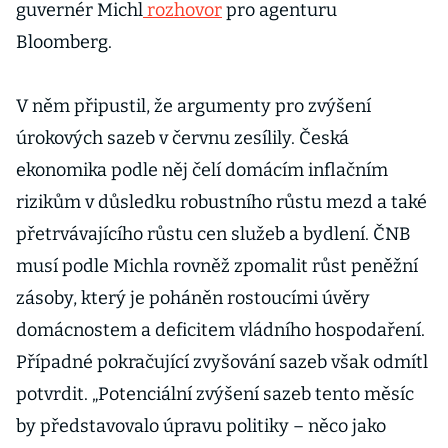
guvernér Michl
rozhovor
pro agenturu
Bloomberg.
V něm připustil, že argumenty pro zvýšení
úrokových sazeb v červnu zesílily. Česká
ekonomika podle něj čelí domácím inflačním
rizikům v důsledku robustního růstu mezd a také
přetrvávajícího růstu cen služeb a bydlení. ČNB
musí podle Michla rovněž zpomalit růst peněžní
zásoby, který je poháněn rostoucími úvěry
domácnostem a deficitem vládního hospodaření.
Případné pokračující zvyšování sazeb však odmítl
potvrdit. „Potenciální zvýšení sazeb tento měsíc
by představovalo úpravu politiky – něco jako