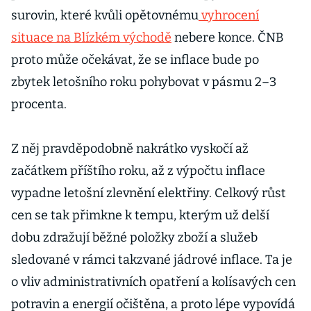
surovin, které kvůli opětovnému
vyhrocení
situace na Blízkém východě
nebere konce. ČNB
proto může očekávat, že se inflace bude po
zbytek letošního roku pohybovat v pásmu 2–3
procenta.
Z něj pravděpodobně nakrátko vyskočí až
začátkem příštího roku, až z výpočtu inflace
vypadne letošní zlevnění elektřiny. Celkový růst
cen se tak přimkne k tempu, kterým už delší
dobu zdražují běžné položky zboží a služeb
sledované v rámci takzvané jádrové inflace. Ta je
o vliv administrativních opatření a kolísavých cen
potravin a energií očištěna, a proto lépe vypovídá