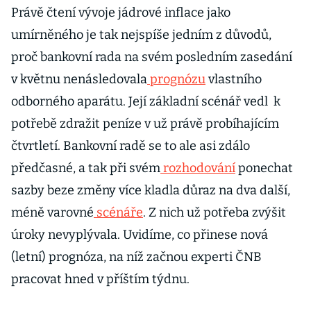
Právě čtení vývoje jádrové inflace jako
umírněného je tak nejspíše jedním z důvodů,
proč bankovní rada na svém posledním zasedání
v květnu nenásledovala
prognózu
vlastního
odborného aparátu. Její základní scénář vedl k
potřebě zdražit peníze v už právě probíhajícím
čtvrtletí. Bankovní radě se to ale asi zdálo
předčasné, a tak při svém
rozhodování
ponechat
sazby beze změny více kladla důraz na dva další,
méně varovné
scénáře
. Z nich už potřeba zvýšit
úroky nevyplývala. Uvidíme, co přinese nová
(letní) prognóza, na níž začnou experti ČNB
pracovat hned v příštím týdnu.