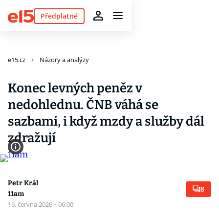
Předplatné
e15.cz
Názory a analýzy
Konec levných peněz v
nedohlednu. ČNB váhá se
sazbami, i když mzdy a služby dál
zdražují
Petr Král
8
11am
16. června 2026
·
06:00