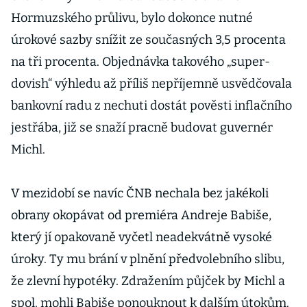
Hormuzského průlivu, bylo dokonce nutné
úrokové sazby snížit ze současných 3,5 procenta
na tři procenta. Objednávka takového „super-
dovish“ výhledu až příliš nepříjemně usvědčovala
bankovní radu z nechuti dostát pověsti inflačního
jestřába, již se snaží pracně budovat guvernér
Michl.
V mezidobí se navíc ČNB nechala bez jakékoli
obrany okopávat od premiéra Andreje Babiše,
který jí opakovaně vyčetl neadekvátně vysoké
úroky. Ty mu brání v plnění předvolebního slibu,
že zlevní hypotéky. Zdražením půjček by Michl a
spol. mohli Babiše ponouknout k dalším útokům.