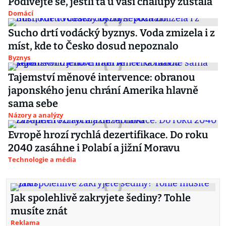
Podívejte se, jestli ta u vaší chalupy zůstala
Domácí
Sucho drtí vodácký byznys. Voda zmizela i z
míst, kde to Česko dosud nepoznalo
Byznys
Tajemství měnové intervence: obranou
japonského jenu chrání Amerika hlavně
sama sebe
Názory a analýzy
Evropě hrozí rychlá dezertifikace. Do roku
2040 zasáhne i Polabí a jižní Moravu
Technologie a média
Jak spolehlivě zakryjete šediny? Tohle
musíte znát
Reklama