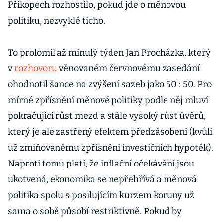
Příkopech rozhostilo, pokud jde o měnovou
politiku, nezvyklé ticho.
To prolomil až minulý týden Jan Procházka, který
v
rozhovoru
věnovaném červnovému zasedání
ohodnotil šance na zvýšení sazeb jako 50 : 50. Pro
mírné zpřísnění měnové politiky podle něj mluví
pokračující růst mezd a stále vysoký růst úvěrů,
který je ale zastřený efektem předzásobení (kvůli
už zmiňovanému zpřísnění investičních hypoték).
Naproti tomu platí, že inflační očekávání jsou
ukotvená, ekonomika se nepřehřívá a měnová
politika spolu s posilujícím kurzem koruny už
sama o sobě působí restriktivně. Pokud by