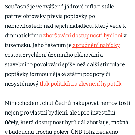
Současně je ve zvýšené jádrové inflaci stále
patrný obrovský převis poptávky po
nemovitostech nad jejich nabídkou, který vede k
dramatickému
zhoršování dostupnosti bydlení
v
tuzemsku. Jeho řešením je
zpružnění nabídky
cestou zrychlení územního plánování a
stavebního povolování spíše než další stimulace
poptávky formou nějaké státní podpory či
nesystémový
tlak politiků na zlevnění hypoték
.
Mimochodem, chuť Čechů nakupovat nemovitosti
nejen pro vlastní bydlení, ale i pro investiční
účely, která dostupnost bytů dál zhoršuje, možná
v budoucnu trochu poleví. ČNB totiž nedávno