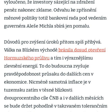
vyloučeno, že investory sázející na zdražení
peněz nakonec zklame. Odvahu ke zpřísnění
měnové politiky totiž bankovní rada pod vedením
guvernéra Aleše Michla sbírá jen pomalu.
Důvodů pro zvýšení úroků přitom spíš přibývá.
Válka na Blízkém východě
bránila dosud otevření
Hormuzského průlivu
a tím i výraznějšímu
zlevnění energií. To do budoucna zvyšuje
pravděpodobnost průsaku do dalších cen v
ekonomice. Nicméně samotná inflace je v
tuzemsku zatím v těsné blízkosti
dvouprocentního cíle ČNB a i v dalších měsících
se bude držet pohodlně v takzvaném tolerančním