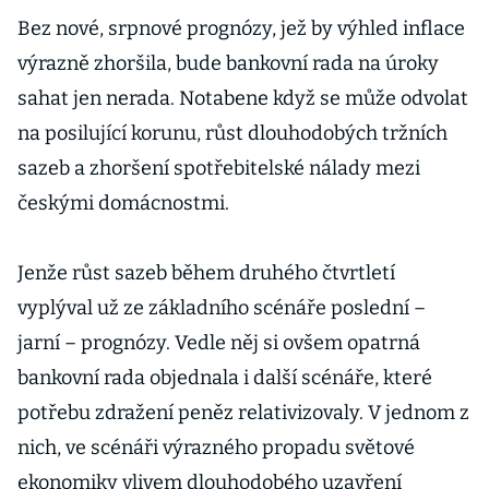
Bez nové, srpnové prognózy, jež by výhled inflace
výrazně zhoršila, bude bankovní rada na úroky
sahat jen nerada. Notabene když se může odvolat
na posilující korunu, růst dlouhodobých tržních
sazeb a zhoršení spotřebitelské nálady mezi
českými domácnostmi.
Jenže růst sazeb během druhého čtvrtletí
vyplýval už ze základního scénáře poslední –
jarní – prognózy. Vedle něj si ovšem opatrná
bankovní rada objednala i další scénáře, které
potřebu zdražení peněz relativizovaly. V jednom z
nich, ve scénáři výrazného propadu světové
ekonomiky vlivem dlouhodobého uzavření