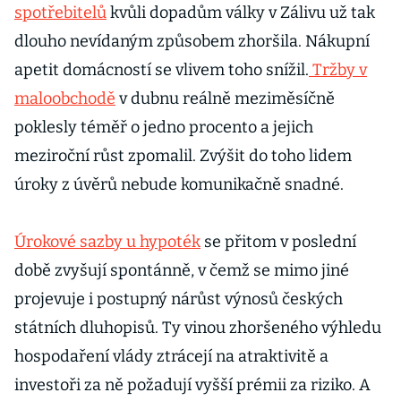
spotřebitelů
kvůli dopadům války v Zálivu už tak
dlouho nevídaným způsobem zhoršila. Nákupní
apetit domácností se vlivem toho snížil.
Tržby v
maloobchodě
v dubnu reálně meziměsíčně
poklesly téměř o jedno procento a jejich
meziroční růst zpomalil. Zvýšit do toho lidem
úroky z úvěrů nebude komunikačně snadné.
Úrokové sazby u hypoték
se přitom v poslední
době zvyšují spontánně, v čemž se mimo jiné
projevuje i postupný nárůst výnosů českých
státních dluhopisů. Ty vinou zhoršeného výhledu
hospodaření vlády ztrácejí na atraktivitě a
investoři za ně požadují vyšší prémii za riziko. A