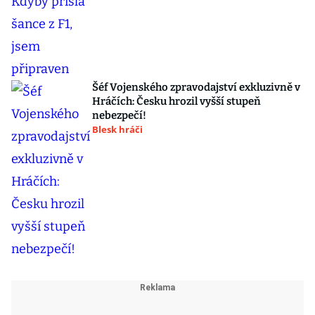
Šéf Vojenského zpravodajství exkluzivně v
Hráčích: Česku hrozil vyšší stupeň
nebezpečí!
Blesk hráči