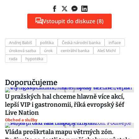
Vstoupit do diskuze (8)
Andrej Babiš
politika
Česká národní banka
inflace
úroková sazba
úrok
centrální banka
Aleš Michl
rada
hypotéka
Doporučujeme
U pražských hal chceme hlavně více akcí,
lepší VIP i gastronomii, říká evropský šéf
Live Nation
Obchod a služby
Vláda proškrtala mapu větrných zón.