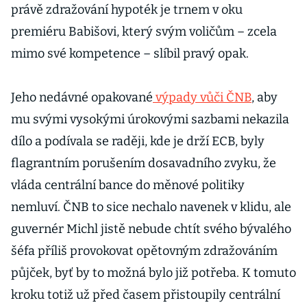
právě zdražování hypoték je trnem v oku
premiéru Babišovi, který svým voličům – zcela
mimo své kompetence – slíbil pravý opak.
Jeho nedávné opakované
výpady vůči ČNB
, aby
mu svými vysokými úrokovými sazbami nekazila
dílo a podívala se raději, kde je drží ECB, byly
flagrantním porušením dosavadního zvyku, že
vláda centrální bance do měnové politiky
nemluví. ČNB to sice nechalo navenek v klidu, ale
guvernér Michl jistě nebude chtít svého bývalého
šéfa příliš provokovat opětovným zdražováním
půjček, byť by to možná bylo již potřeba. K tomuto
kroku totiž už před časem přistoupily centrální