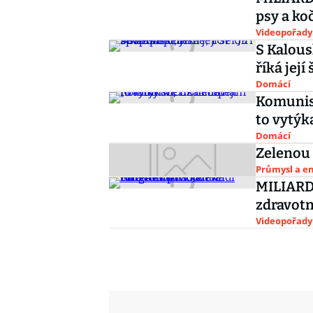
psy a ko
Videopořady
S Kalous
říká její 
Domácí
Komunist
to vytýka
Domácí
Zelenou 
Průmysl a e
MILIARDÁ
zdravotn
Videopořady