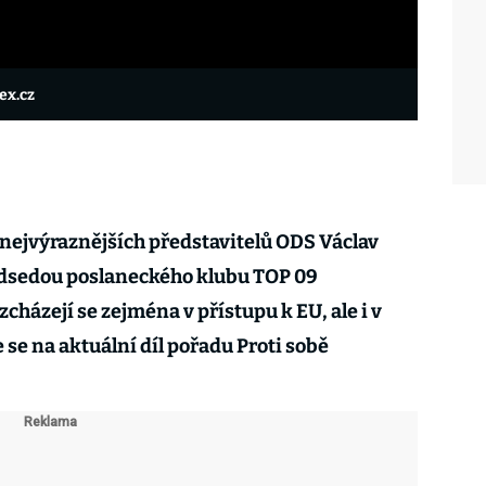
lex.cz
z nejvýraznějších představitelů ODS Václav
ředsedou poslaneckého klubu TOP 09
házejí se zejména v přístupu k EU, ale i v
 se na aktuální díl pořadu Proti sobě