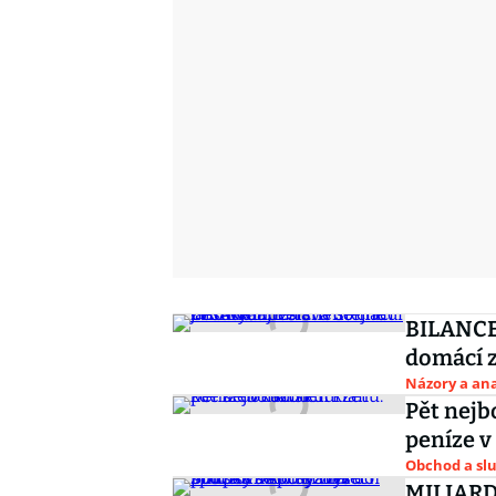
BILANCE:
domácí z
Názory a ana
Pět nejb
peníze v
Obchod a sl
MILIARDÁ