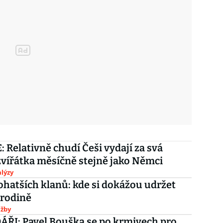
 Relativně chudí Češi vydají za svá
vířátka měsíčně stejně jako Němci
lýzy
ohatších klanů: kde si dokážou udržet
 rodině
užby
ŘI: Pavel Bouška se po krmivech pro