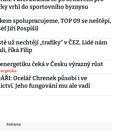
čky vrhl do sportovního byznysu
kem spolupracujeme, TOP 09 se neštěpí,
šéf Jiří Pospíšil
é už nechtějí „trafiky“ v ČEZ. Lidé nám
li, říká Filip
energetiku čeká v Česku výrazný růst
nergetika
ŘI: Ocelář Chrenek působí i ve
ictví. Jeho fungování mu ale vadí