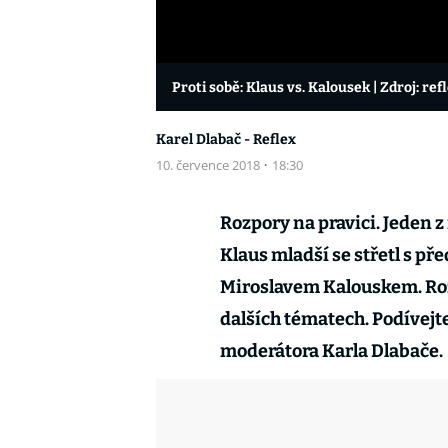
Proti sobě: Klaus vs. Kalousek
| Zdroj: ref
Karel Dlabač - Reflex
10. července 2018
·
18:30
Rozpory na pravici. Jeden 
Klaus mladší se střetl s p
Miroslavem Kalouskem. Rozc
dalších tématech. Podívejte
moderátora Karla Dlabače.