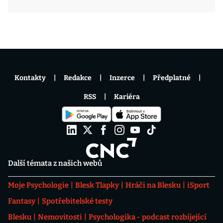
Kontakty
Redakce
Inzerce
Předplatné
RSS
Kariéra
Další témata z našich webů
Moje Psychologie
Blesk Tlapky
Hráči na Blesku
iSport
Fantasy
Spotřebitelské testy
Blesku
Nemovitosti
Psychologika - podcast rozbíjející