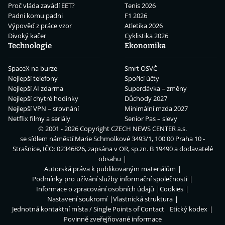
Proč vláda zavádí EET?
Tenis 2026
Padni komu padni
F1 2026
Výpověď z práce vzor
Atletika 2026
Divoký kačer
Cyklistika 2026
Technologie
Ekonomika
SpaceX na burze
Smrt OSVČ
Nejlepší telefony
Spořicí účty
Nejlepší AI zdarma
Superdávka – změny
Nejlepší chytré hodinky
Důchody 2027
Nejlepší VPN – srovnání
Minimální mzda 2027
Netflix filmy a seriály
Senior Pas – slevy
© 2001 - 2026 Copyright
CZECH NEWS CENTER a.s.
se sídlem náměstí Marie Schmolkové 3493/1, 100 00 Praha 10 -
Strašnice, IČO: 02346826, zapsána v OR, sp.zn. B 19490 a dodavatelé
obsahu
Autorská práva k publikovaným materiálům
Podmínky pro užívání služby informační společnosti
Informace o zpracování osobních údajů
Cookies
Nastavení soukromí
Vlastnická struktura
Jednotná kontaktní místa / Single Points of Contact
Etický kodex
Povinně zveřejňované informace