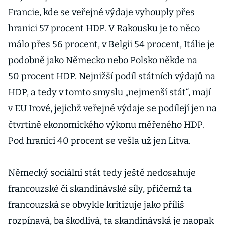
Francie, kde se veřejné výdaje vyhouply přes
hranici 57 procent HDP. V Rakousku je to něco
málo přes 56 procent, v Belgii 54 procent, Itálie je
podobně jako Německo nebo Polsko někde na
50 procent HDP. Nejnižší podíl státních výdajů na
HDP, a tedy v tomto smyslu „nejmenší stát“, mají
v EU Irové, jejichž veřejné výdaje se podílejí jen na
čtvrtině ekonomického výkonu měřeného HDP.
Pod hranici 40 procent se vešla už jen Litva.
Německý sociální stát tedy ještě nedosahuje
francouzské či skandinávské síly, přičemž ta
francouzská se obvykle kritizuje jako příliš
rozpínavá, ba škodlivá, ta skandinávská je naopak