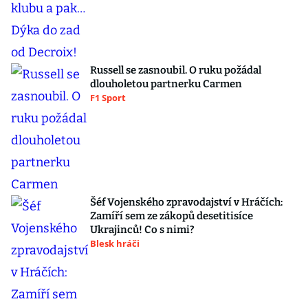
Russell se zasnoubil. O ruku požádal
dlouholetou partnerku Carmen
F1 Sport
Šéf Vojenského zpravodajství v Hráčích:
Zamíří sem ze zákopů desetitisíce
Ukrajinců! Co s nimi?
Blesk hráči