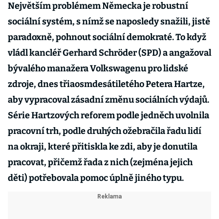
Největším problémem Německa je robustní
sociální systém, s nímž se naposledy snažili, jistě
paradoxně, pohnout sociální demokraté. To když
vládl kancléř Gerhard Schröder (SPD) a angažoval
bývalého manažera Volkswagenu pro lidské
zdroje, dnes třiaosmdesátiletého Petera Hartze,
aby vypracoval zásadní změnu sociálních výdajů.
Série Hartzových reforem podle jedněch uvolnila
pracovní trh, podle druhých ožebračila řadu lidí
na okraji, které přitiskla ke zdi, aby je donutila
pracovat, přičemž řada z nich (zejména jejich
děti) potřebovala pomoc úplně jiného typu.