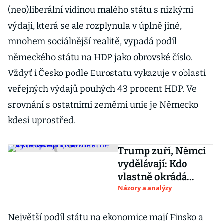
(neo)liberální vidinou malého státu s nízkými
výdaji, která se ale rozplynula v úplně jiné,
mnohem sociálnější realitě, vypadá podíl
německého státu na HDP jako obrovské číslo.
Vždyť i Česko podle Eurostatu vykazuje v oblasti
veřejných výdajů pouhých 43 procent HDP. Ve
srovnání s ostatními zeměmi unie je Německo
kdesi uprostřed.
Trump zuří, Němci
vydělávají: Kdo
vlastně okrádá
koho?
Názory a analýzy
Největší podíl státu na ekonomice mají Finsko a