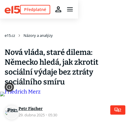
Předplatné
e15.cz
Názory a analýzy
Nová vláda, staré dilema:
Německo hledá, jak zkrotit
sociální výdaje bez ztráty
sociálního smíru
Petr Fischer
2
29. dubna 2025
·
05:30