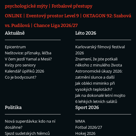
psychologické mýty
Fotbalové přestupy
ONLINE
Eventový prostor Level 9
OKTAGON 92: Szabová
vs. Pudilová
Chance Liga 2026/27
Aktuálně
Léto 2026
Epicentrum
Karlovarský filmový festival
Neštovice: příznaky, léčba
2026
V čem jezdí Yamal a Mesii?
Znamení, že jste potkali
Kvízy pro seniory
někoho z minulého života
Kalendář úplňků 2026
Astronomické úkazy 2026:
Co je bodycount?
zatmění slunce a další
Jak obléci miminko při
vysokých teplotách?
Jak na dokonalé letní mojito
6 lehkých letních salátů
Politika
Sport 2026
Nová superdávka: kdo na ní
MMA
dosáhne?
Fotbal 2026/27
Sjezd sudetských Němců
Hokej 2026