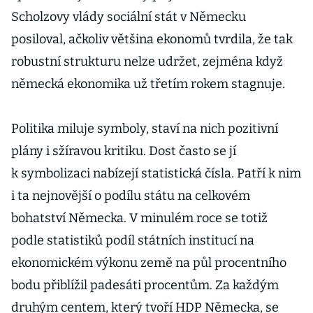
Scholzovy vlády sociální stát v Německu
posiloval, ačkoliv většina ekonomů tvrdila, že tak
robustní strukturu nelze udržet, zejména když
německá ekonomika už třetím rokem stagnuje.
Politika miluje symboly, staví na nich pozitivní
plány i sžíravou kritiku. Dost často se jí
k symbolizaci nabízejí statistická čísla. Patří k nim
i ta nejnovější o podílu státu na celkovém
bohatství Německa. V minulém roce se totiž
podle statistiků podíl státních institucí na
ekonomickém výkonu země na půl procentního
bodu přiblížil padesáti procentům. Za každým
druhým centem, který tvoří HDP Německa, se