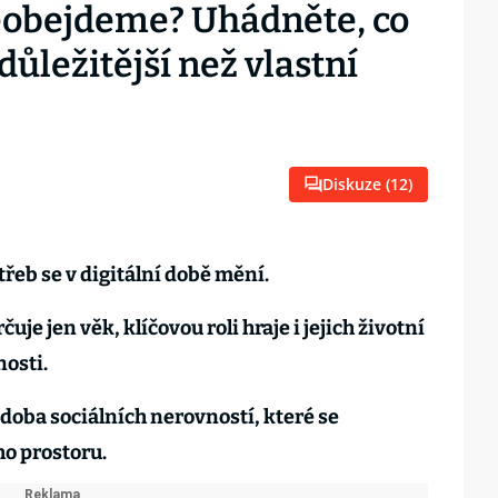
eobejdeme? Uhádněte, co
důležitější než vlastní
Diskuze (
12
)
třeb se v digitální době mění.
uje jen věk, klíčovou roli hraje i jejich životní
nosti.
odoba sociálních nerovností, které se
ho prostoru.