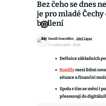
Bez čeho se dnes n
je pro mladé Čechy 
bydlení
,
Daniil Gnezdilov
Aleš Ligas
17. května 2026
·
05:30
Definice základních po
Rozdíly
mezi lidmi neurč
situace a finanční mož
Spolu s tím se mění i p
přesouvají do digitální