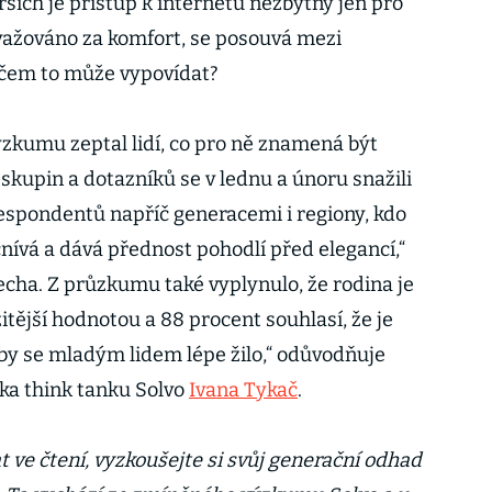
ších je přístup k internetu nezbytný jen pro
považováno za komfort, se posouvá mezi
O čem to může vypovídat?
zkumu zeptal lidí, co pro ně znamená být
kupin a dotazníků se v lednu a únoru snažili
y respondentů napříč generacemi i regiony, kdo
yčnívá a dává přednost pohodlí před elegancí,“
echa. Z průzkumu také vyplynulo, že rodina je
itější hodnotou a 88 procent souhlasí, že je
, aby se mladým lidem lépe žilo,“ odůvodňuje
ka think tanku Solvo
Ivana Tykač
.
 ve čtení, vyzkoušejte si svůj generační odhad