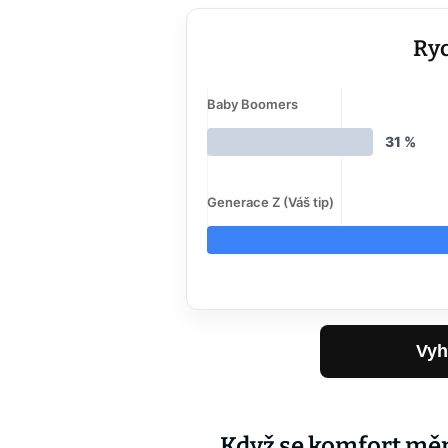
Ryc
Baby Boomers
31 %
Generace Z (Váš tip)
Vyh
Když se komfort měn