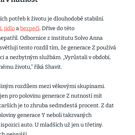
ch potřeb k životu je dlouhodobě stabilní.
í
,
jídlo
a
bezpečí
. Dříve do této
epatřil. Odbornice z institutu Solvo Anna
ětlují tento rozdíl tím, že generace Z používá
ci a nezbytným službám. „Vyrůstali v období,
nému životu,“ říká Shavit.
ediným rozdílem mezi věkovými skupinami.
e jen pro polovinu generace Z nutností mít
starších je to zhruba sedmdestá procent. Z dat
oloviny generace Y neboli takzvaných
ispozici auto. U mladších už jen u třetiny.
ch nejvyšší.