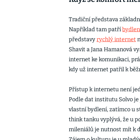
Tradiční představa základní
Například tam patří
bydlen
představy
rychlý internet
n
Shavit a Jana Hamanová vysv
internet ke komunikaci, prá
kdy už internet patřil k běž
Přístup k internetu není j
Podle dat institutu Solvo j
vlastní bydlení, zatímco u 
think tanku vyplývá, že u p
mileniálů je nutnost mít k d
Zájem o kulturu je u mladý