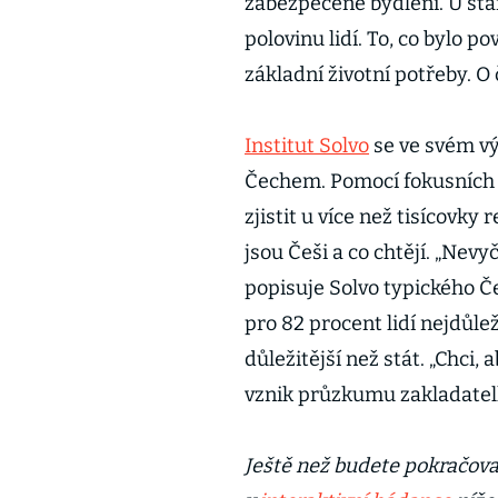
zabezpečené bydlení. U star
polovinu lidí. To, co bylo 
základní životní potřeby. 
Institut Solvo
se ve svém vý
Čechem. Pomocí fokusních s
zjistit u více než tisícovk
jsou Češi a co chtějí. „Nev
popisuje Solvo typického Č
pro 82 procent lidí nejdůlež
důležitější než stát. „Chci
vznik průzkumu zakladatel
Ještě než budete pokračovat