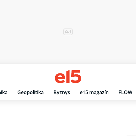
ika
Geopolitika
Byznys
e15 magazín
FLOW