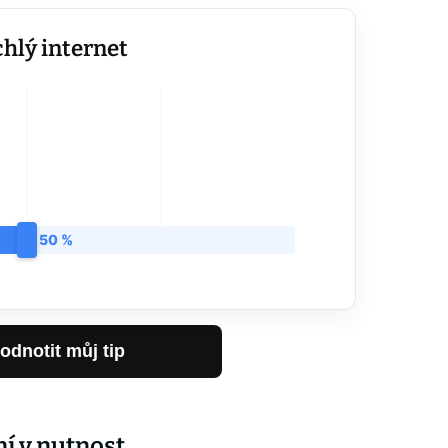
hlý internet
50 %
odnotit můj tip
í v nutnost