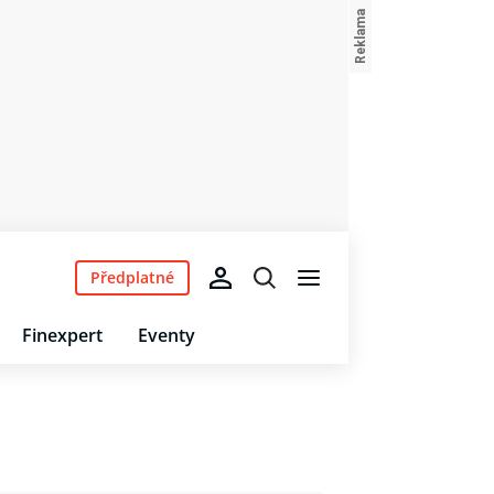
Předplatné
Finexpert
Eventy