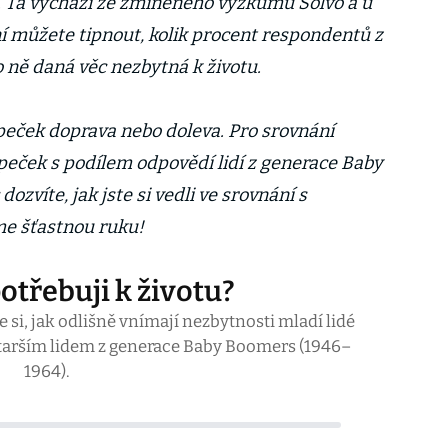
. Ta vychází ze zmíněného výzkumu Solvo a u
ní můžete tipnout, kolik procent respondentů z
o ně daná věc nezbytná k životu.
peček doprava nebo doleva. Pro srovnání
upeček s podílem odpovědí lidí z generace Baby
ozvíte, jak jste si vedli ve srovnání s
eme šťastnou ruku!
otřebuji k životu?
 si, jak odlišně vnímají nezbytnosti mladí lidé
starším lidem z generace Baby Boomers (1946–
1964).