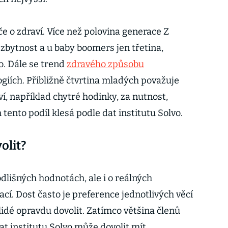
e o zdraví. Více než polovina generace Z
nezbytnost a u baby boomers jen třetina,
vo. Dále se trend
zdravého způsobu
ogiích. Přibližně čtvrtina mladých považuje
ví, například chytré hodinky, za nutnost,
ento podíl klesá podle dat institutu Solvo.
olit?
odlišných hodnotách, ale i o reálných
í. Dost často je preference jednotlivých věcí
lidé opravdu dovolit. Zatímco většina členů
dat institutu Solvo může dovolit mít