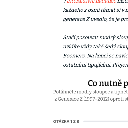
v
interaktivní hádance
níže
každého z osmi témat si v 
generace Z uvedlo, že je pr
Stačí posouvat modrý slou
uvidíte vždy také šedý slo
Boomers. Na konci se navíc d
ostatními tipujícími. Přej
Co nutně p
Potáhněte modrý sloupec a tipněte
z Generace Z (1997–2012) oproti 
OTÁZKA 1 Z 8