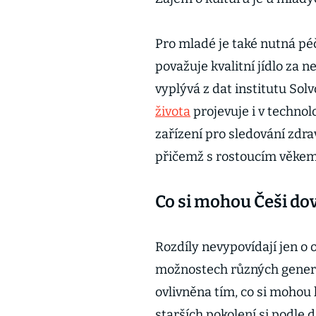
Pro mladé je také nutná péč
považuje kvalitní jídlo za 
vyplývá z dat institutu Sol
života
projevuje i v technol
zařízení pro sledování zdra
přičemž s rostoucím věkem t
Co si mohou Češi dov
Rozdíly nevypovídají jen o 
možnostech různých generac
ovlivněna tím, co si mohou 
starších pokolení si podle 