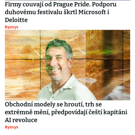
Firmy couvají od Prague Pride. Podporu
duhovému festivalu škrtl Microsoft i
Deloitte
Byznys
Obchodní modely se hroutí, trh se
extrémně mění, předpovídají čeští kapitáni
AI revoluce
Byznys