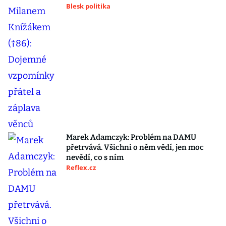
Blesk politika
Marek Adamczyk: Problém na DAMU
přetrvává. Všichni o něm vědí, jen moc
nevědí, co s ním
Reflex.cz