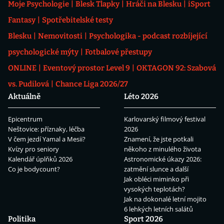
Moje Psychologie
Blesk Tlapky
Hráči na Blesku
iSport
Fantasy
Spotřebitelské testy
Blesku
Nemovitosti
Psychologika - podcast rozbíjející
psychologické mýty
Fotbalové přestupy
ONLINE
Eventový prostor Level 9
OKTAGON 92: Szabová
vs. Pudilová
Chance Liga 2026/27
Aktuálně
Léto 2026
Epicentrum
Karlovarský filmový festival
Neštovice: příznaky, léčba
2026
V čem jezdí Yamal a Mesii?
Znamení, že jste potkali
Kvízy pro seniory
někoho z minulého života
Kalendář úplňků 2026
Astronomické úkazy 2026:
Co je bodycount?
zatmění slunce a další
Jak obléci miminko při
vysokých teplotách?
Jak na dokonalé letní mojito
6 lehkých letních salátů
Politika
Sport 2026