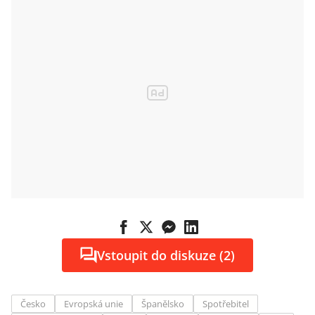
Vstoupit do diskuze (2)
Česko
Evropská unie
Španělsko
Spotřebitel