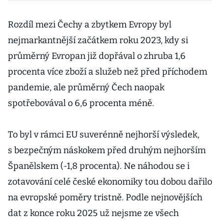
hlavně kvůli
potravinám
Rozdíl mezi Čechy a zbytkem Evropy byl
nejmarkantnější začátkem roku 2023, kdy si
průměrný Evropan již dopřával o zhruba 1,6
procenta více zboží a služeb než před příchodem
pandemie, ale průměrný Čech naopak
spotřebovával o 6,6 procenta méně.
To byl v rámci EU suverénně nejhorší výsledek,
s bezpečným náskokem před druhým nejhorším
Španělskem (-1,8 procenta). Ne náhodou se i
zotavování celé české ekonomiky tou dobou dařilo
na evropské poměry tristně. Podle nejnovějších
dat z konce roku 2025 už nejsme ze všech