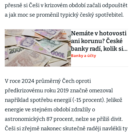
přesně si Češi v krizovém období začali odpouštět
a jak moc se proměnil typický český spotřebitel.
Nemáte v hotovosti
ani korunu? České
banky radí, kolik si
nechat doma v
Banky a účty
šuplíku pro případ
blackoutu
V roce 2024 průměrný Čech oproti
předkrizovému roku 2019 značně omezoval
například spotřebu energií (-15 procent). Jelikož
energie ve stejném období zdražily o
astronomických 87 procent, nelze se příliš divit.
Češi si zřejmě nakonec skutečně raději navlékli ty