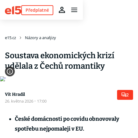
Předplatné
e15.cz
Názory a analýzy
Soustava ekonomických krizí
udělala z Čechů romantiky
Vít Hradil
2
26. května 2026
·
17:00
České domácnosti po covidu obnovovaly
spotřebu nejpomaleji v EU.