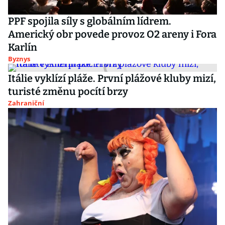
PPF spojila síly s globálním lídrem.
Americký obr povede provoz O2 areny i Fora
Karlín
Byznys
Itálie vyklízí pláže. První plážové kluby mizí,
turisté změnu pocítí brzy
Zahraniční