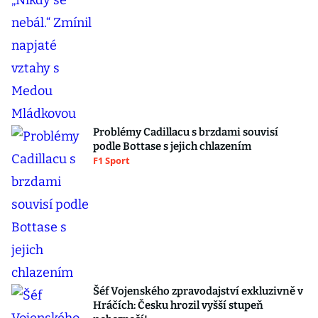
Problémy Cadillacu s brzdami souvisí
podle Bottase s jejich chlazením
F1 Sport
Šéf Vojenského zpravodajství exkluzivně v
Hráčích: Česku hrozil vyšší stupeň