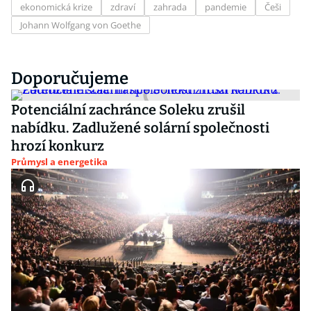
ekonomická krize
zdraví
zahrada
pandemie
Češi
Johann Wolfgang von Goethe
Doporučujeme
Potenciální zachránce Soleku zrušil
nabídku. Zadlužené solární společnosti
hrozí konkurz
Průmysl a energetika