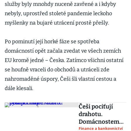
služby byly mnohdy nuceně zavřené a i kdyby
nebyly, uprostřed stoleté pandemie leckoho
myšlenky na bujaré utrácení prostě přešly.
Po pominutí její horké fáze se spotřeba
domácností opět začala zvedat ve všech zemích
EU kromě jedné – Česka. Zatímco všichni ostatní
se houfně vraceli do obchodů a utráceli zde
nahromaděné úspory, Češi šli vlastní cestou a
dále klesali.
Češi pociťují
drahotu.
Domácnostem
rostou výdaje
Finance a bankovnictví