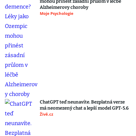
mohou přinést zásadní průlom v léčbě
Alzheimerovy choroby
Moje Psychologie
ChatGPT teď neunavíte. Bezplatná verze
má neomezený chat a lepší model GPT-5.6
Živě.cz