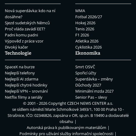
Nová superdávka: kdo na ní
MMA
dosáhne?
Fotbal 2026/27
Sjezd sudetských Němců
Hokej 2026
Proč vláda zavádí EET?
Tenis 2026
Padni komu padni
F1 2026
Výpověď z práce vzor
Atletika 2026
Divoký kačer
Cyklistika 2026
Technologie
Ekonomika
SpaceX na burze
Smrt OSVČ
Nejlepší telefony
Spořicí účty
Nejlepší AI zdarma
Superdávka – změny
Nejlepší chytré hodinky
Důchody 2027
Nejlepší VPN – srovnání
Minimální mzda 2027
Netflix filmy a seriály
Senior Pas – slevy
© 2001 - 2026 Copyright
CZECH NEWS CENTER a.s.
se sídlem náměstí Marie Schmolkové 3493/1, 100 00 Praha 10 -
Strašnice, IČO: 02346826, zapsána v OR, sp.zn. B 19490 a dodavatelé
obsahu
Autorská práva k publikovaným materiálům
Podmínky pro užívání služby informační společnosti