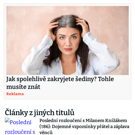
Jak spolehlivě zakryjete šediny? Tohle
musíte znát
Reklama
Články z jiných titulů
Poslední rozloučení s Milanem Knížákem
(†86): Dojemné vzpomínky přátel a záplava
věnců