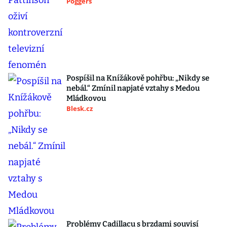
Poggers
Pospíšil na Knížákově pohřbu: „Nikdy se
nebál.“ Zmínil napjaté vztahy s Medou
Mládkovou
Blesk.cz
Problémy Cadillacu s brzdami souvisí