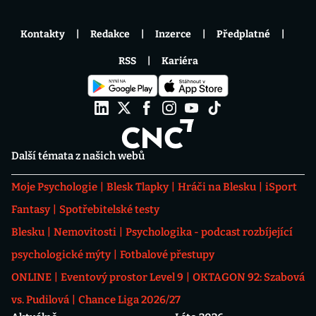
Kontakty
Redakce
Inzerce
Předplatné
RSS
Kariéra
Další témata z našich webů
Moje Psychologie
Blesk Tlapky
Hráči na Blesku
iSport
Fantasy
Spotřebitelské testy
Blesku
Nemovitosti
Psychologika - podcast rozbíjející
psychologické mýty
Fotbalové přestupy
ONLINE
Eventový prostor Level 9
OKTAGON 92: Szabová
vs. Pudilová
Chance Liga 2026/27