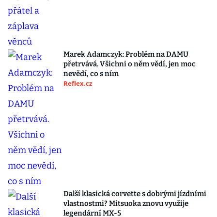
Marek Adamczyk: Problém na DAMU
přetrvává. Všichni o něm vědí, jen moc
nevědí, co s ním
Reflex.cz
Další klasická corvette s dobrými jízdními
vlastnostmi? Mitsuoka znovu využije
legendární MX-5