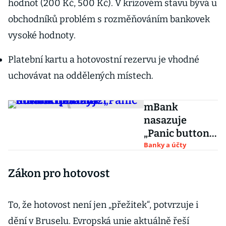
hodnot (200 Kč, 500 Kč). V krizovém stavu bývá u
obchodníků problém s rozměňováním bankovek
vysoké hodnoty.
Platební kartu a hotovostní rezervu je vhodné
uchovávat na oddělených místech.
mBank
nasazuje
„Panic button“.
Jedním
Banky a účty
kliknutím
Zákon pro hotovost
zmrazí odchozí
platby
To, že hotovost není jen „přežitek“, potvrzuje i
dění v Bruselu. Evropská unie aktuálně řeší