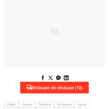
Vstoupit do diskuze (10)
Česko
Evropa
Švédsko
Fio banka
banka