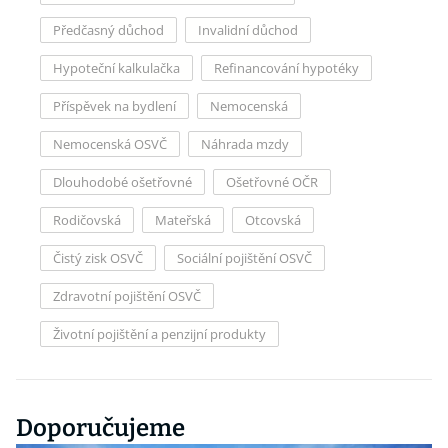
Předčasný důchod
Invalidní důchod
Hypoteční kalkulačka
Refinancování hypotéky
Příspěvek na bydlení
Nemocenská
Nemocenská OSVČ
Náhrada mzdy
Dlouhodobé ošetřovné
Ošetřovné OČR
Rodičovská
Mateřská
Otcovská
Čistý zisk OSVČ
Sociální pojištění OSVČ
Zdravotní pojištění OSVČ
Životní pojištění a penzijní produkty
Doporučujeme