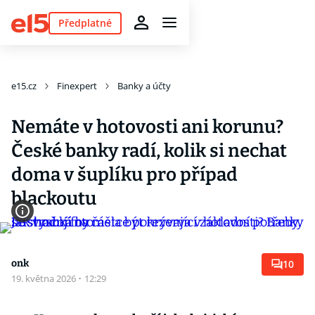
Předplatné
e15.cz
Finexpert
Banky a účty
Nemáte v hotovosti ani korunu?
České banky radí, kolik si nechat
doma v šuplíku pro případ
blackoutu
onk
10
19. května 2026
·
12:29