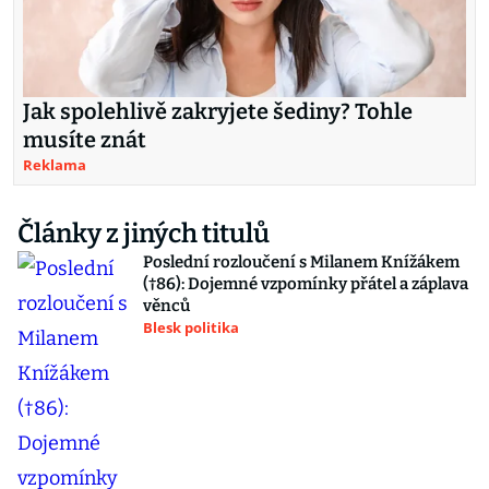
Jak spolehlivě zakryjete šediny? Tohle
musíte znát
Reklama
Články z jiných titulů
Poslední rozloučení s Milanem Knížákem
(†86): Dojemné vzpomínky přátel a záplava
věnců
Blesk politika