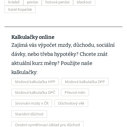
krádež
peníze
hotové peníze
blackout
Karel Kopeček
Kalkulačky online
Zajímá vás výpočet mzdy, důchodu, sociální
dávky, nebo třeba hypotéky? Chcete znát
aktuální kurz měny? Použijte naše
kalkulačky:
Mzdová kalkulačka HPP
Mzdová kalkulačka DPP
Mzdová kalkulačka DPČ
Převod měn
Srovnání mzdy v ČR
Důchodový věk
Starobní důchod
Osobní vyměřovací základ pro důchod