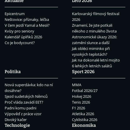
Aktuálně
Léto 2026
Epicentrum
Karlovarský filmový festival
Neštovice: příznaky, léčba
2026
V čem jezdí Yamal a Mesii?
Znamení, že jste potkali
Kvízy pro seniory
někoho z minulého života
Kalendář úplňků 2026
Astronomické úkazy 2026:
Co je bodycount?
zatmění slunce a další
Jak obléci miminko při
vysokých teplotách?
Jak na dokonalé letní mojito
6 lehkých letních salátů
Politika
Sport 2026
Nová superdávka: kdo na ní
MMA
dosáhne?
Fotbal 2026/27
Sjezd sudetských Němců
Hokej 2026
Proč vláda zavádí EET?
Tenis 2026
Padni komu padni
F1 2026
Výpověď z práce vzor
Atletika 2026
Divoký kačer
Cyklistika 2026
Technologie
Ekonomika