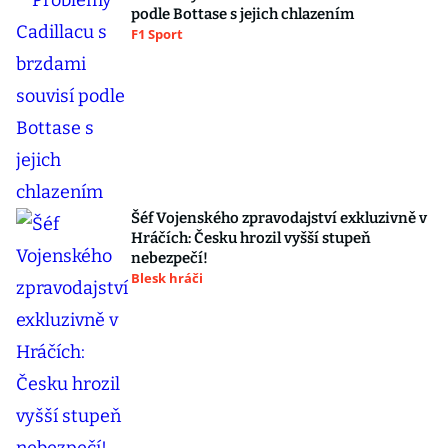
podle Bottase s jejich chlazením
F1 Sport
Šéf Vojenského zpravodajství exkluzivně v
Hráčích: Česku hrozil vyšší stupeň
nebezpečí!
Blesk hráči