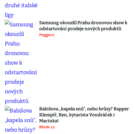
Samsung okouzlil Prahu dronovou show k
odstartování prodeje nových produktů
Poggers
Babišova „kapela snů“, nebo hrůzy? Rapper
Klempíř, Ken, kytarista Vondráček i
Macinka!
Blesk.cz