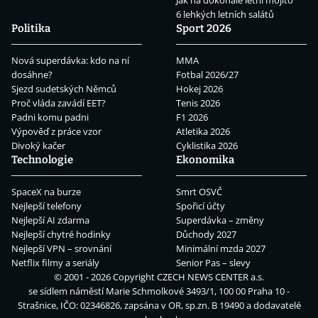
Jak na dokonalé letní mojito
6 lehkých letních salátů
Politika
Sport 2026
Nová superdávka: kdo na ní
MMA
dosáhne?
Fotbal 2026/27
Sjezd sudetských Němců
Hokej 2026
Proč vláda zavádí EET?
Tenis 2026
Padni komu padni
F1 2026
Výpověď z práce vzor
Atletika 2026
Divoký kačer
Cyklistika 2026
Technologie
Ekonomika
SpaceX na burze
Smrt OSVČ
Nejlepší telefony
Spořicí účty
Nejlepší AI zdarma
Superdávka – změny
Nejlepší chytré hodinky
Důchody 2027
Nejlepší VPN – srovnání
Minimální mzda 2027
Netflix filmy a seriály
Senior Pas – slevy
© 2001 - 2026 Copyright
CZECH NEWS CENTER a.s.
se sídlem náměstí Marie Schmolkové 3493/1, 100 00 Praha 10 -
Strašnice, IČO: 02346826, zapsána v OR, sp.zn. B 19490 a dodavatelé