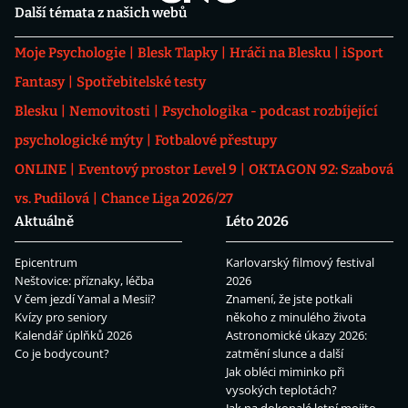
Další témata z našich webů
Moje Psychologie
Blesk Tlapky
Hráči na Blesku
iSport
Fantasy
Spotřebitelské testy
Blesku
Nemovitosti
Psychologika - podcast rozbíjející
psychologické mýty
Fotbalové přestupy
ONLINE
Eventový prostor Level 9
OKTAGON 92: Szabová
vs. Pudilová
Chance Liga 2026/27
Aktuálně
Léto 2026
Epicentrum
Karlovarský filmový festival
Neštovice: příznaky, léčba
2026
V čem jezdí Yamal a Mesii?
Znamení, že jste potkali
Kvízy pro seniory
někoho z minulého života
Kalendář úplňků 2026
Astronomické úkazy 2026:
Co je bodycount?
zatmění slunce a další
Jak obléci miminko při
vysokých teplotách?