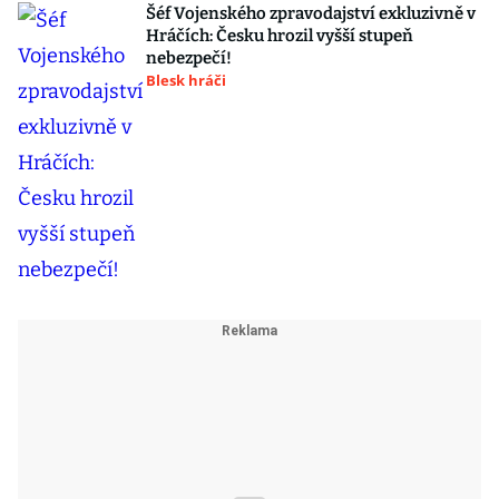
Šéf Vojenského zpravodajství exkluzivně v
Hráčích: Česku hrozil vyšší stupeň
nebezpečí!
Blesk hráči