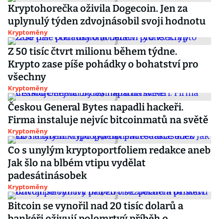
Kryptohorečka oživila Dogecoin. Jen za
uplynulý týden zdvojnásobil svoji hodnotu
Kryptoměny
Z 50 tisíc čtvrt milionu během týdne.
Krypto zase píše pohádky o bohatství pro
všechny
Kryptoměny
Českou General Bytes napadli hackeři.
Firma instaluje nejvíc bitcoinmatů na světě
Kryptoměny
Co s unylým kryptoportfoliem redakce aneb
Jak šlo na blbém vtipu vydělat
padesátinásobek
Kryptoměny
Bitcoin se vynořil nad 20 tisíc dolarů a
bankéři oživují polomrtvý příběh o