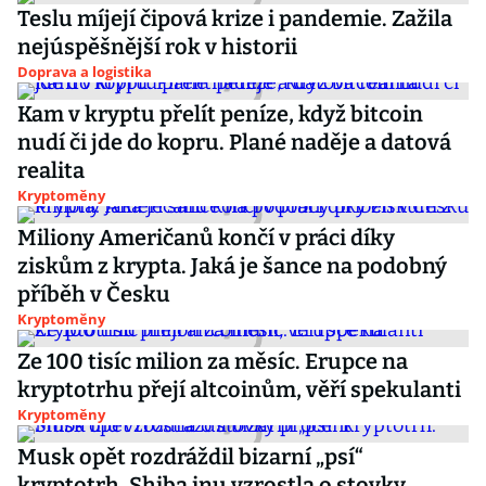
Teslu míjejí čipová krize i pandemie. Zažila
nejúspěšnější rok v historii
Doprava a logistika
Kam v kryptu přelít peníze, když bitcoin
nudí či jde do kopru. Plané naděje a datová
realita
Kryptoměny
Miliony Američanů končí v práci díky
ziskům z krypta. Jaká je šance na podobný
příběh v Česku
Kryptoměny
Ze 100 tisíc milion za měsíc. Erupce na
kryptotrhu přejí altcoinům, věří spekulanti
Kryptoměny
Musk opět rozdráždil bizarní „psí“
kryptotrh. Shiba inu vzrostla o stovky