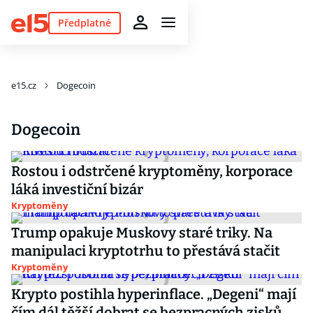
Předplatné
e15.cz
Dogecoin
Dogecoin
Rostou i odstrčené kryptoměny, korporace
láká investiční bizár
Kryptoměny
Trump opakuje Muskovy staré triky. Na
manipulaci kryptotrhu to přestává stačit
Kryptoměny
Krypto postihla hyperinflace. „Degeni“ mají
čím dál těžší dobrat se bezpracných zisků