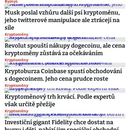
Byznys
Musk poslal vzhůru další psí kryptoměnu,
jeho twitterové manipulace ale ztrácejí na
síle
Kryptoměny
Revolut spouští nákupy dogecoinu, ale cena
kryptoměny zůstává za očekáváním
Kryptoměny
Kryptoburza Coinbase spustí obchodování
s dogecoinem. Jeho cena prudce roste
Kryptoměny
Kryptoměnový trh krvácí. Podle expertů
však určitě přežije
Kryptoměny
Investiční gigant Fidelity chce dostat na
burzu i děti, nabízí jim speciální obchodní