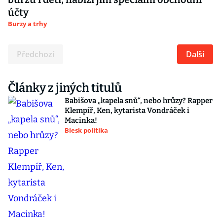
účty
Burzy a trhy
Předchozí
Další
Články z jiných titulů
Babišova „kapela snů“, nebo hrůzy? Rapper
Klempíř, Ken, kytarista Vondráček i
Macinka!
Blesk politika