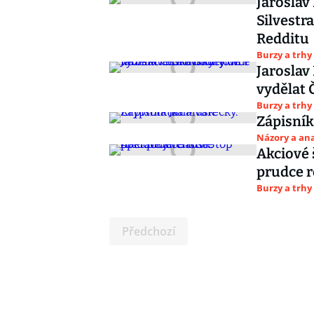
Jaroslav
Silvestr
Redditu
Burzy a trhy
Jaroslav
vydělat 
Burzy a trhy
Zápisník
Názory a ana
Akciové 
prudce r
Burzy a trhy
Předchozí