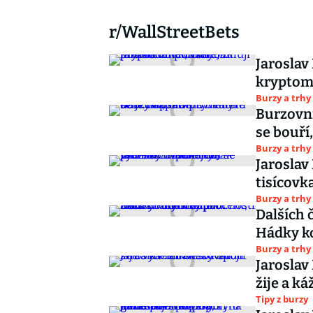
r/WallStreetBets
Jaroslav
kryptomi
Burzy a trhy
Burzovní
se bouří
Burzy a trhy
Jaroslav
tisícovk
Burzy a trhy
Dalších 
Hádky ko
Burzy a trhy
Jaroslav
žije a ká
Tipy z burzy