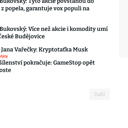
 Bukovský: Tyto akcie povstanou do
a z popela, garantuje vox populi na
 Bukovský: Více než akcie i komodity umí
České Budějovice
 Jana Vařečky: Kryptotaťka Musk
lýzy
šílenství pokračuje: GameStop opět
oste
Další