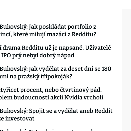
 Bukovský: Jak poskládat portfolio z
ncí, které milují mazáci z Redditu?
 drama Redditu už je napsané. Uživatelé
, IPO prý nebyl dobrý nápad
 Bukovský: Jak vydělat za deset dní se 180
ami na pražský třípokoják?
čtyřicet procent, nebo čtvrtinový pád.
lem budoucnosti akcií Nvidia vrcholí
 Bukovský: Spojit se a vydělat aneb Reddit
že investovat