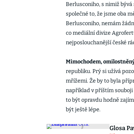
Berlusconiho, s nimiž býv
společné to, že jsme oba mě
Berlusconiho, nemám žádné 
co mediální divize Agrofert
nejposlouchanější české rád
Mimochodem, omilostněný
republiku. Prý si užívá pozo
mřížemi. Že by to byla pří
například v příštím souboj
to být opravdu hodně zajíma
být ještě lépe.
Glosa Pa