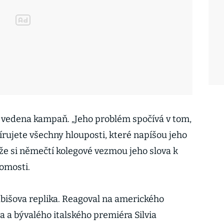
e vedena kampaň. „Jeho problém spočívá v tom,
pírujete všechny hlouposti, které napíšou jeho
 že si němečtí kolegové vezmou jeho slova k
tomosti.
abišova replika. Reagoval na amerického
a bývalého italského premiéra Silvia