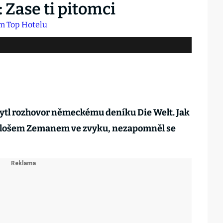
 Zase ti pitomci
ytl rozhovor německému deníku Die Welt. Jak
ilošem Zemanem ve zvyku, nezapomněl se