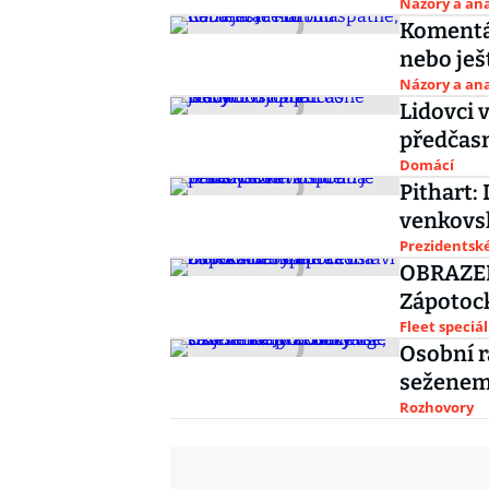
Názory a ana
Komentář
nebo ješ
Názory a ana
Lidovci 
předčas
Domácí
Pithart:
venkovs
Prezidentské
OBRAZEM:
Zápotock
Fleet speciál
Osobní r
seženeme
Rozhovory