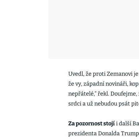
Uvedl, že proti Zemanovi j
že vy, západní novináři, ko
nepřátelé,“ řekl. Doufejme,
srdci a už nebudou psát pi
Za pozornost stojí
i další B
prezidenta Donalda Trumpa 