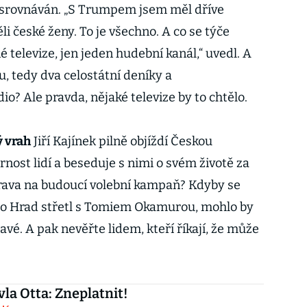
á srovnáván. „S Trumpem jsem měl dříve
li české ženy. To je všechno. A co se týče
televize, jen jeden hudební kanál,“ uvedl. A
u, tedy dva celostátní deníky a
io? Ale pravda, nějaké televize by to chtělo.
 vrah
Jiří Kajínek pilně objíždí Českou
rnost lidí a beseduje s nimi o svém životě za
prava na budoucí volební kampaň? Kdyby se
i o Hrad střetl s Tomiem Okamurou, mohlo by
vé. A pak nevěřte lidem, kteří říkají, že může
vla Otta: Zneplatnit!