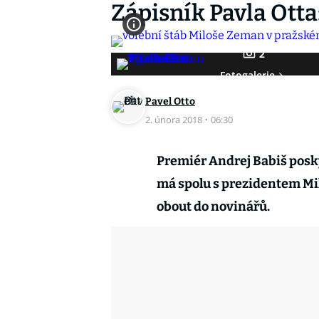
Zápisník Pavla Otta:
2
Fotogalerie
Pavel Otto
2. února 2018
·
06:30
Premiér Andrej Babiš posk
má spolu s prezidentem M
obout do novinářů.