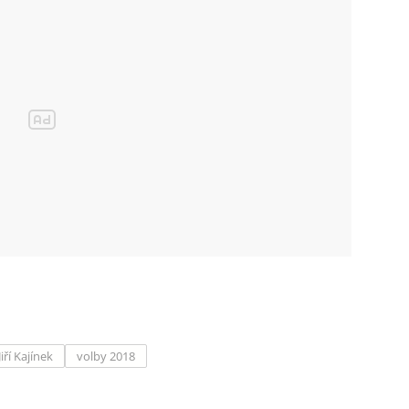
Jiří Kajínek
volby 2018