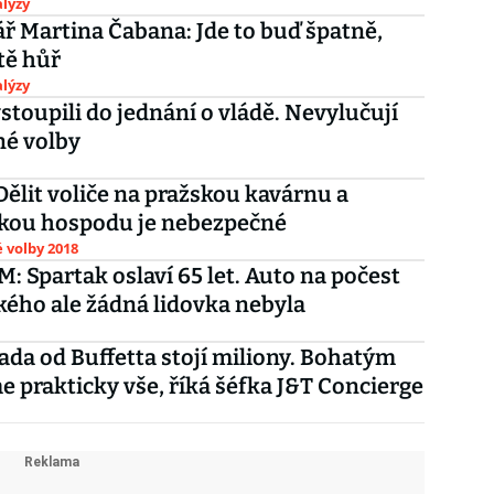
lýzy
 Martina Čabana: Jde to buď špatně,
tě hůř
lýzy
vstoupili do jednání o vládě. Nevylučují
né volby
 Dělit voliče na pražskou kavárnu a
kou hospodu je nebezpečné
 volby 2018
 Spartak oslaví 65 let. Auto na počest
ého ale žádná lidovka nebyla
ada od Buffetta stojí miliony. Bohatým
 prakticky vše, říká šéfka J&T Concierge