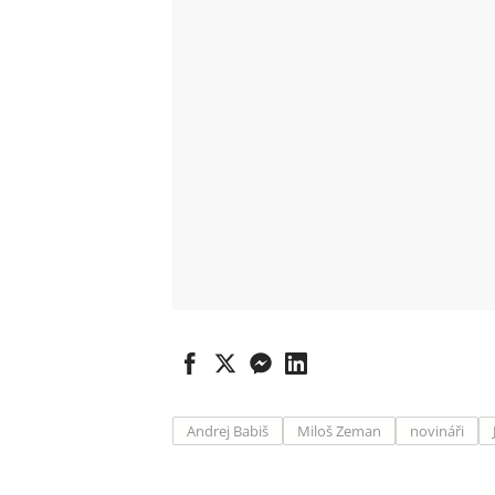
Andrej Babiš
Miloš Zeman
novináři