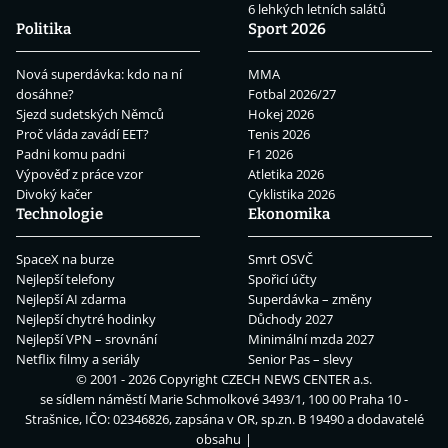
6 lehkých letních salátů
Politika
Sport 2026
Nová superdávka: kdo na ní
MMA
dosáhne?
Fotbal 2026/27
Sjezd sudetských Němců
Hokej 2026
Proč vláda zavádí EET?
Tenis 2026
Padni komu padni
F1 2026
Výpověď z práce vzor
Atletika 2026
Divoký kačer
Cyklistika 2026
Technologie
Ekonomika
SpaceX na burze
Smrt OSVČ
Nejlepší telefony
Spořicí účty
Nejlepší AI zdarma
Superdávka – změny
Nejlepší chytré hodinky
Důchody 2027
Nejlepší VPN – srovnání
Minimální mzda 2027
Netflix filmy a seriály
Senior Pas – slevy
© 2001 - 2026 Copyright
CZECH NEWS CENTER a.s.
se sídlem náměstí Marie Schmolkové 3493/1, 100 00 Praha 10 -
Strašnice, IČO: 02346826, zapsána v OR, sp.zn. B 19490 a dodavatelé
obsahu