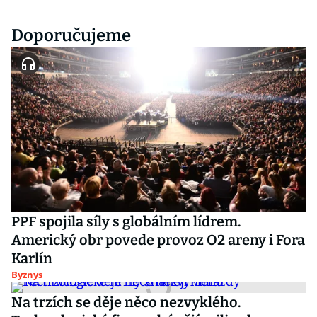
Doporučujeme
PPF spojila síly s globálním lídrem.
Americký obr povede provoz O2 areny i Fora
Karlín
Byznys
Na trzích se děje něco nezvyklého.