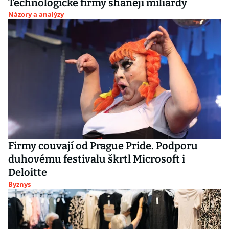
Technologické firmy shánějí miliardy
Názory a analýzy
Firmy couvají od Prague Pride. Podporu
duhovému festivalu škrtl Microsoft i
Deloitte
Byznys