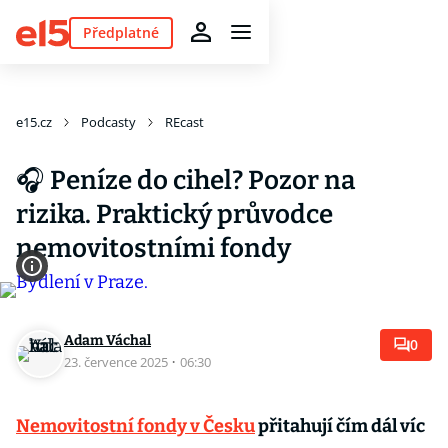
Předplatné
e15.cz
Podcasty
REcast
🎧 Peníze do cihel? Pozor na
rizika. Praktický průvodce
nemovitostními fondy
Adam Váchal
0
23. července 2025
·
06:30
Nemovitostní fondy v Česku
přitahují čím dál víc