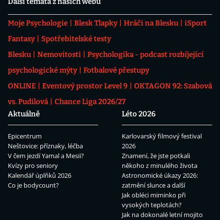
Další témata z našich webů
Moje Psychologie
Blesk Tlapky
Hráči na Blesku
iSport
Fantasy
Spotřebitelské testy
Blesku
Nemovitosti
Psychologika - podcast rozbíjející
psychologické mýty
Fotbalové přestupy
ONLINE
Eventový prostor Level 9
OKTAGON 92: Szabová
vs. Pudilová
Chance Liga 2026/27
Aktuálně
Léto 2026
Epicentrum
Karlovarský filmový festival
Neštovice: příznaky, léčba
2026
V čem jezdí Yamal a Mesii?
Znamení, že jste potkali
Kvízy pro seniory
někoho z minulého života
Kalendář úplňků 2026
Astronomické úkazy 2026:
Co je bodycount?
zatmění slunce a další
Jak obléci miminko při
vysokých teplotách?
Jak na dokonalé letní mojito