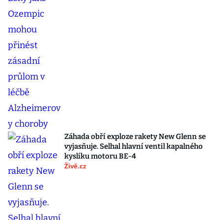
Záhada obří exploze rakety New Glenn se
vyjasňuje. Selhal hlavní ventil kapalného
kyslíku motoru BE-4
Živě.cz