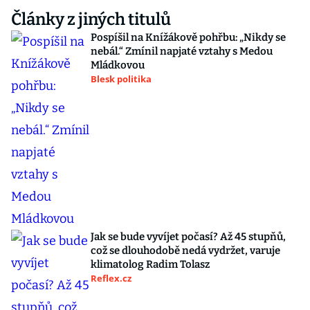
Články z jiných titulů
Pospíšil na Knížákově pohřbu: „Nikdy se
nebál.“ Zmínil napjaté vztahy s Medou
Mládkovou
Blesk politika
Jak se bude vyvíjet počasí? Až 45 stupňů,
což se dlouhodobě nedá vydržet, varuje
klimatolog Radim Tolasz
Reflex.cz