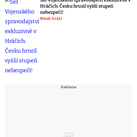
Šéf Vojenského zpravodajství exkluzivně v
Hráčích: Česku hrozil vyšší stupeň
nebezpečí!
Blesk hráči