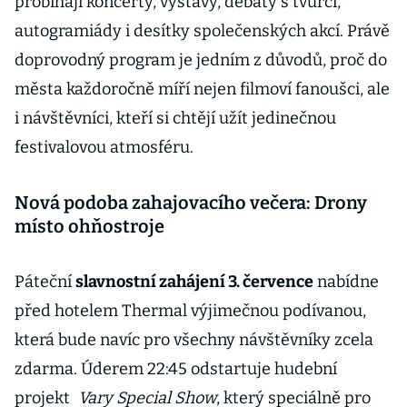
probíhají koncerty, výstavy, debaty s tvůrci,
autogramiády i desítky společenských akcí. Právě
doprovodný program je jedním z důvodů, proč do
města každoročně míří nejen filmoví fanoušci, ale
i návštěvníci, kteří si chtějí užít jedinečnou
festivalovou atmosféru.
Nová podoba zahajovacího večera: Drony
místo ohňostroje
Páteční
slavnostní zahájení 3. července
nabídne
před hotelem Thermal výjimečnou podívanou,
která bude navíc pro všechny návštěvníky zcela
zdarma. Úderem 22:45 odstartuje hudební
projekt
Vary Special Show
, který speciálně pro