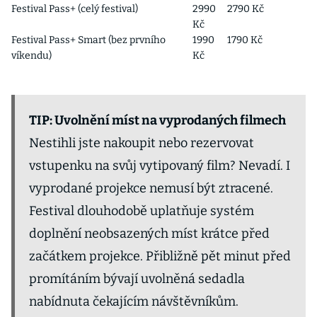
Festival Pass+ (celý festival)
2990
2790 Kč
Kč
Festival Pass+ Smart (bez prvního
1990
1790 Kč
víkendu)
Kč
TIP: Uvolnění míst na vyprodaných filmech
Nestihli jste nakoupit nebo rezervovat
vstupenku na svůj vytipovaný film? Nevadí. I
vyprodané projekce nemusí být ztracené.
Festival dlouhodobě uplatňuje systém
doplnění neobsazených míst krátce před
začátkem projekce. Přibližně pět minut před
promítáním bývají uvolněná sedadla
nabídnuta čekajícím návštěvníkům.