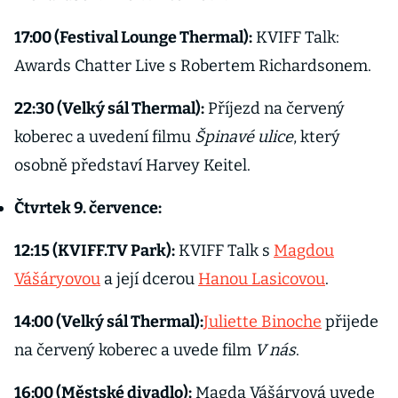
17:00 (Festival Lounge Thermal):
KVIFF Talk:
Awards Chatter Live s Robertem Richardsonem.
22:30 (Velký sál Thermal):
Příjezd na červený
koberec a uvedení filmu
Špinavé ulice
, který
osobně představí Harvey Keitel.
Čtvrtek 9. července:
12:15 (KVIFF.TV Park):
KVIFF Talk s
Magdou
Vášáryovou
a její dcerou
Hanou Lasicovou
.
14:00 (Velký sál Thermal):
Juliette Binoche
přijede
na červený koberec a uvede film
V nás
.
16:00 (Městské divadlo):
Magda Vášáryová uvede