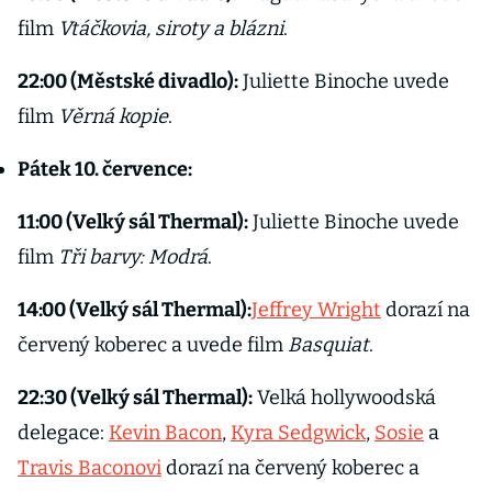
film
Vtáčkovia, siroty a blázni
.
22:00 (Městské divadlo):
Juliette Binoche uvede
film
Věrná kopie
.
Pátek 10. července:
11:00 (Velký sál Thermal):
Juliette Binoche uvede
film
Tři barvy: Modrá
.
14:00 (Velký sál Thermal):
Jeffrey Wright
dorazí na
červený koberec a uvede film
Basquiat
.
22:30 (Velký sál Thermal):
Velká hollywoodská
delegace:
Kevin Bacon
,
Kyra Sedgwick
,
Sosie
a
Travis Baconovi
dorazí na červený koberec a