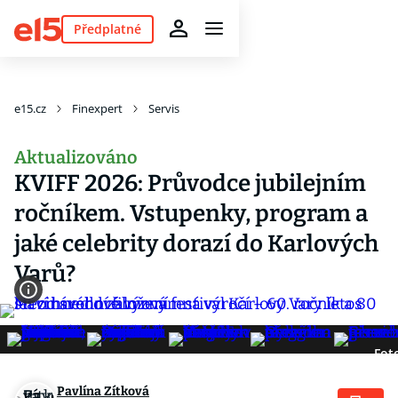
Předplatné
e15.cz
Finexpert
Servis
Aktualizováno
KVIFF 2026: Průvodce jubilejním
ročníkem. Vstupenky, program a
jaké celebrity dorazí do Karlových
Varů?
Fot
Pavlína Zítková