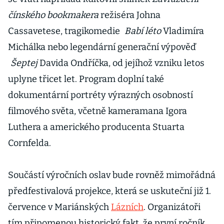
čínského bookmakera
režiséra Johna
Cassavetese, tragikomedie
Babí léto
Vladimíra
Michálka nebo legendární generační výpověď
Šeptej
Davida Ondříčka, od jejíhož vzniku letos
uplyne třicet let. Program doplní také
dokumentární portréty výrazných osobností
filmového světa, včetně kameramana Igora
Luthera a amerického producenta Stuarta
Cornfelda.
Součástí výročních oslav bude rovněž mimořádná
předfestivalová projekce, která se uskuteční již 1.
července v Mariánských
Lázních
. Organizátoři
tím připomenou historický fakt, že první ročník