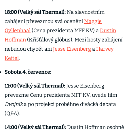
18:00 (Velký sál Thermal):
Na slavnostním
zahájení převezmou svá ocenění
Maggie
Gyllenhaal
(Cena prezidenta MFF KV) a
Dustin
Hoffman
(Křišťálový glóbus). Mezi hosty zahájení
nebudou chybět ani
Jesse Eisenberg
a
Harvey
Keitel
.
Sobota 4. července:
11:00 (Velký sál Thermal):
Jesse Eisenberg
převezme Cenu prezidenta MFF KV, uvede film
Dvojník
a po projekci proběhne divácká debata
(Q&A).
14:00 (Velký sál Thermal):
Dustin Hoffman osobně