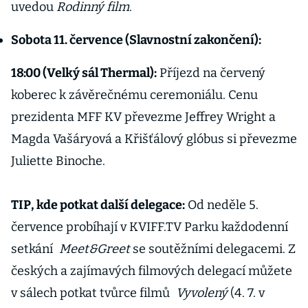
uvedou
Rodinný film
.
Sobota 11. července (Slavnostní zakončení):
18:00 (Velký sál Thermal):
Příjezd na červený
koberec k závěrečnému ceremoniálu. Cenu
prezidenta MFF KV převezme Jeffrey Wright a
Magda Vašáryová a Křišťálový glóbus si převezme
Juliette Binoche.
TIP, kde potkat další delegace:
Od neděle 5.
července probíhají v KVIFF.TV Parku každodenní
setkání
Meet&Greet
se soutěžními delegacemi. Z
českých a zajímavých filmových delegací můžete
v sálech potkat tvůrce filmů
Vyvolený
(4. 7. v