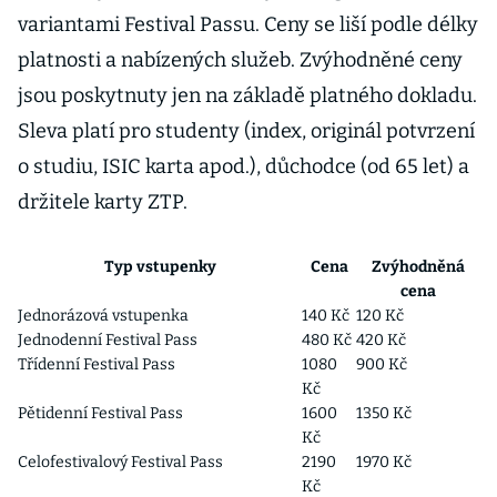
variantami Festival Passu. Ceny se liší podle délky
platnosti a nabízených služeb. Zvýhodněné ceny
jsou poskytnuty jen na základě platného dokladu.
Sleva platí pro studenty (index, originál potvrzení
o studiu, ISIC karta apod.), důchodce (od 65 let) a
držitele karty ZTP.
Typ vstupenky
Cena
Zvýhodněná
cena
Jednorázová vstupenka
140 Kč
120 Kč
Jednodenní Festival Pass
480 Kč
420 Kč
Třídenní Festival Pass
1080
900 Kč
Kč
Pětidenní Festival Pass
1600
1350 Kč
Kč
Celofestivalový Festival Pass
2190
1970 Kč
Kč