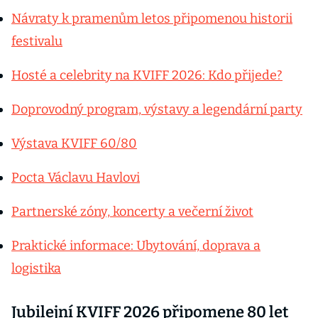
Návraty k pramenům letos připomenou historii
festivalu
Hosté a celebrity na KVIFF 2026: Kdo přijede?
Doprovodný program, výstavy a legendární party
Výstava KVIFF 60/80
Pocta Václavu Havlovi
Partnerské zóny, koncerty a večerní život
Praktické informace: Ubytování, doprava a
logistika
Jubilejní KVIFF 2026 připomene 80 let