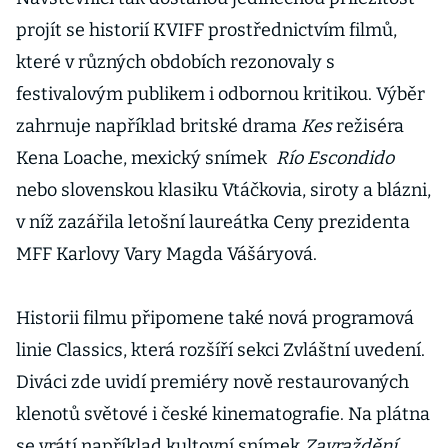
projít se historií KVIFF prostřednictvím filmů,
které v různých obdobích rezonovaly s
festivalovým publikem i odbornou kritikou. Výběr
zahrnuje například britské drama
Kes
režiséra
Kena Loache, mexický snímek
Río Escondido
nebo slovenskou klasiku Vtáčkovia, siroty a blázni,
v níž zazářila letošní laureátka Ceny prezidenta
MFF Karlovy Vary Magda Vášáryová.
Historii filmu připomene také nová programová
linie Classics, která rozšíří sekci Zvláštní uvedení.
Diváci zde uvidí premiéry nově restaurovaných
klenotů světové i české kinematografie. Na plátna
se vrátí například kultovní snímek
Zavraždění