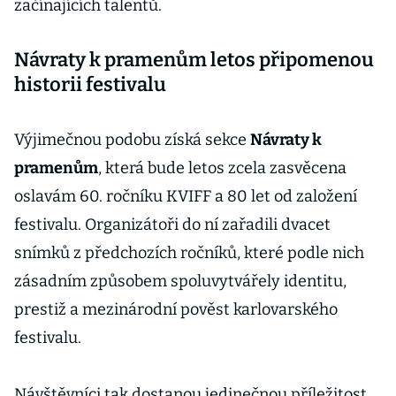
začínajících talentů.
Návraty k pramenům letos připomenou
historii festivalu
Výjimečnou podobu získá sekce
Návraty k
pramenům
, která bude letos zcela zasvěcena
oslavám 60. ročníku KVIFF a 80 let od založení
festivalu. Organizátoři do ní zařadili dvacet
snímků z předchozích ročníků, které podle nich
zásadním způsobem spoluvytvářely identitu,
prestiž a mezinárodní pověst karlovarského
festivalu.
Návštěvníci tak dostanou jedinečnou příležitost