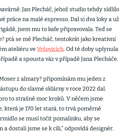
kavárně. Jan Plecháč, jehož studio tehdy sídlilo
vé práce na malé espresso. Dal si dva loky a už
brigádě, jsem mu to kafe připravovala. Teď se
fe? ptá se mě Plecháč, tentokrát jako kreativní
vém ateliéru ve
Vršovicích
. Od té doby uplynula
ípadě a spousta váz v případě Jana Plecháče.
 Moser z almary? připomínám mu jeden z
nástupu do slavné sklárny v roce 2022 dal.
 pro to strašně moc kroků. V něčem jsme
, která je 170 let stará, to trvá poměrně
kormidlo se musí točit pomalinku, aby se
 dostali jsme se k cíli,“ odpovídá designér.