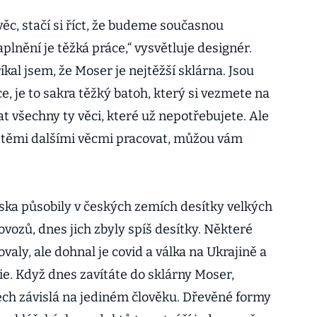
ěc, stačí si říct, že budeme současnou
aplnění je těžká práce,“ vysvětluje designér.
íkal jsem, že Moser je nejtěžší sklárna. Jsou
e, je to sakra těžký batoh, který si vezmete na
t všechny ty věci, které už nepotřebujete. Ale
s těmi dalšími věcmi pracovat, můžou vám
ka působily v českých zemích desítky velkých
vozů, dnes jich zbyly spíš desítky. Některé
valy, ale dohnal je covid a válka na Ukrajině a
ie. Když dnes zavítáte do sklárny Moser,
rech závislá na jediném člověku. Dřevěné formy