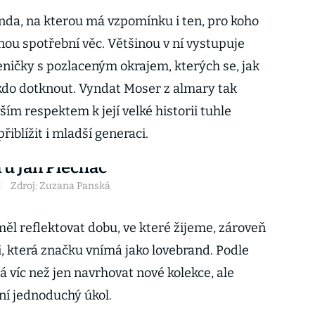
enda, na kterou má vzpomínku i ten, pro koho
nou spotřební věc. Většinou v ní vystupuje
kleničky s pozlaceným okrajem, kterých se, jak
nikdo dotknout. Vyndat Moser z almary tak
ím respektem k její velké historii tuhle
řiblížit i mladší generaci.
|
Zdroj: Zuzana Panská
měl reflektovat dobu, ve které žijeme, zároveň
ci, která značku vnímá jako lovebrand. Podle
 víc než jen navrhovat nové kolekce, ale
ní jednoduchý úkol.