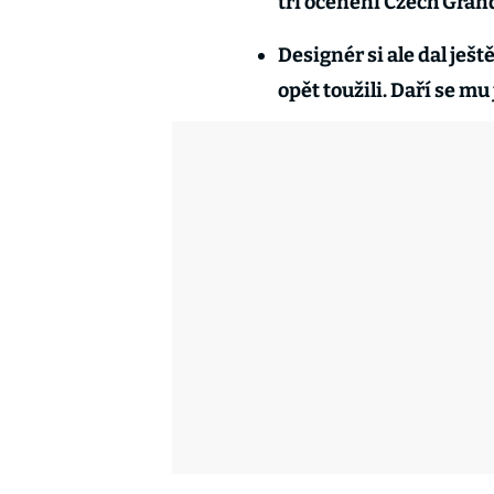
tři ocenění Czech Gran
Designér si ale dal ješ
opět toužili. Daří se mu 