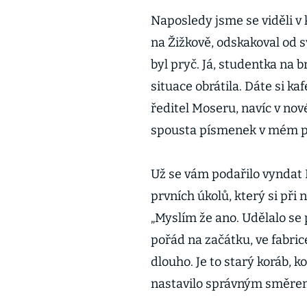
Naposledy jsme se viděli v 
na Žižkově, odskakoval od s
byl pryč. Já, studentka na 
situace obrátila. Dáte si ka
ředitel Moseru, navíc v no
spousta písmenek v mém př
Už se vám podařilo vyndat
prvních úkolů, který si při 
„Myslím že ano. Udělalo se
pořád na začátku, ve fabrice
dlouho. Je to starý koráb, 
nastavilo správným směrem a