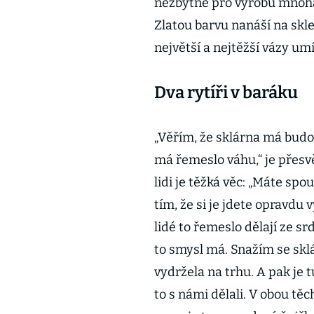
nezbytné pro výrobu mnoha
Zlatou barvu nanáší na skl
největší a nejtěžší vázy um
Dva rytíři v baráku
„Věřím, že sklárna má bud
má řemeslo váhu,“ je přesv
lidi je těžká věc: „Máte spo
tím, že si je jdete opravdu 
lidé to řemeslo dělají ze srd
to smysl má. Snažím se skl
vydržela na trhu. A pak je t
to s námi dělali. V obou tě