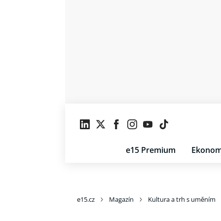
e15 Premium
Ekonom
e15.cz
Magazín
Kultura a trh s uměním