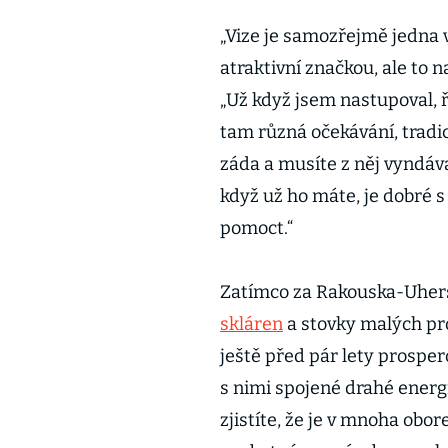
„Vize je samozřejmě jedna v
atraktivní značkou, ale to n
„Už když jsem nastupoval, ř
tam různá očekávání, tradic
záda a musíte z něj vyndáva
když už ho máte, je dobré 
pomoct.“
Zatímco za Rakouska-Uhers
skláren
a stovky malých pro
ještě před pár lety prospero
s nimi spojené drahé energ
zjistíte, že je v mnoha obo