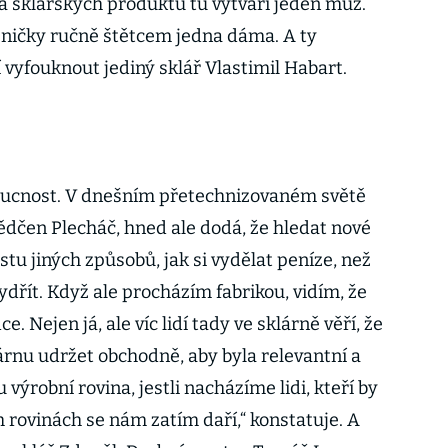
 sklářských produktů tu vytváří jeden muž.
eničky ručně štětcem jedna dáma. A ty
í vyfouknout jediný sklář Vlastimil Habart.
oucnost. V dnešním přetechnizovaném světě
ědčen Plecháč, hned ale dodá, že hledat nové
ustu jiných způsobů, jak si vydělat peníze, než
vydřít. Když ale procházím fabrikou, vidím, že
ce. Nejen já, ale víc lidí tady ve sklárně věří, že
árnu udržet obchodně, aby byla relevantní a
u výrobní rovina, jestli nacházíme lidi, kteří by
ch rovinách se nám zatím daří,“ konstatuje. A