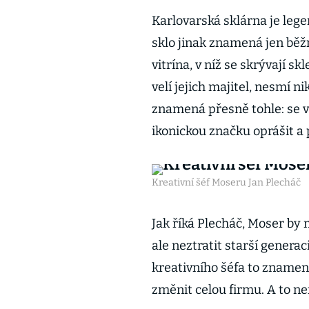
Karlovarská sklárna je leg
sklo jinak znamená jen běž
vitrína, v níž se skrývají s
velí jejich majitel, nesmí 
znamená přesně tohle: se vš
ikonickou značku oprášit a p
Kreativní šéf Moseru Jan Plecháč
Jak říká Plecháč, Moser by 
ale neztratit starší genera
kreativního šéfa to znamená
změnit celou firmu. A to ne