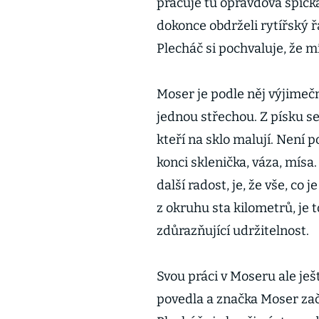
pracuje tu opravdová špičk
dokonce obdrželi rytířský 
Plecháč si pochvaluje, že mí
Moser je podle něj výjimeč
jednou střechou. Z písku se t
kteří na sklo malují. Není p
konci sklenička, váza, mísa
další radost, je, že vše, co
z okruhu sta kilometrů, je 
zdůrazňující udržitelnost.
Svou práci v Moseru ale ješ
povedla a značka Moser zač