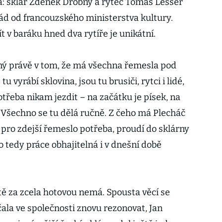
a: sklář Zdeněk Drobný a rytec Tomáš Lesser
řád od francouzského ministerstva kultury.
t v baráku hned dva rytíře je unikátní.
ný právě v tom, že má všechna řemesla pod
u vyrábí sklovina, jsou tu brusiči, rytci i lidé,
otřeba nikam jezdit – na začátku je písek, na
. Všechno se tu dělá ručně. Z čeho má Plecháč
 je pro zdejší řemeslo potřeba, proudí do sklárny
to tedy práce obhajitelná i v dnešní době
tě za zcela hotovou nemá. Spousta věcí se
ala ve společnosti znovu rezonovat, Jan