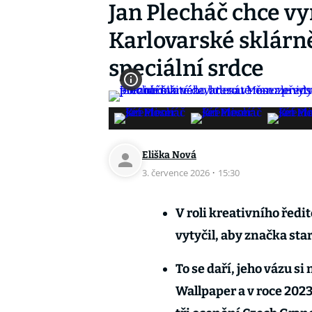
Jan Plecháč chce v
Karlovarské sklárně
speciální srdce
Eliška Nová
3. července 2026
·
15:30
V roli kreativního ředi
vytyčil, aby značka star
To se daří, jeho vázu si
Wallpaper a v roce 2023