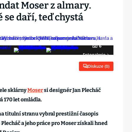
yndat Moser z almary.
 se daří, teď chystá
6
Fotogalerie
Diskuze (
0
)
tele sklárny
Moser
si designér Jan Plecháč
á 170 let omládla.
 na titulní stranu vybral prestižní časopis
 Plecháč a jeho práce pro Moser získali hned