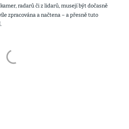
 kamer, radarů či z lidarů, musejí být dočasně
íle zpracována a načtena – a přesně tuto
.