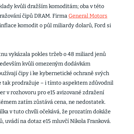
lady kvůli dražším komoditám; oba v této
zdražování čipů DRAM. Firma
General Motors
inflace komodit o půl miliardy dolarů, Ford si
nu vykázala pokles tržeb o 48 miliard jenů
o především kvůli omezeným dodávkám
užívají čipy i ke kybernetické ochraně svých
e tak prodražuje – i tímto aspektem zdůvodnil
er v rozhovoru pro e15 avizované zdražení
lémem zatím zůstává cena, ne nedostatek.
ka v tuto chvíli očekává, že prozatím dokáže
ů, uvádí na dotaz e15 mluvčí Nikola Franková.