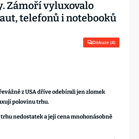
. Zámoří vyluxovalo
aut, telefonů i notebooků
Diskuze (
4
)
řevážně z USA dříve odebírali jen zlomek
xují polovinu trhu.
a trhu nedostatek a její cena mnohonásobně