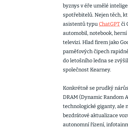
byznys v éře umělé intelige
spotřebitelů. Nejen těch, kt
asistentů typu
ChatGPT
či 
automobil, notebook, herní
televizi. Hlad firem jako G
paměťových čipech rapidně 
do letošního ledna se zvýši
společnost Kearney.
Konkrétně se prudký nárů
DRAM (Dynamic Random Acc
technologické giganty, ale n
bezdrátové aktualizace vozů
autonomní řízení, infotainm