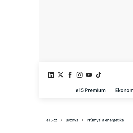
e15 Premium
Ekonom
e15.cz
Byznys
Průmysl a energetika