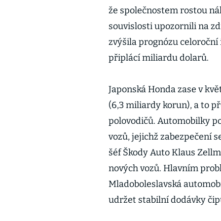
že společnostem rostou nák
souvislosti upozornili na 
zvýšila prognózu celoroční 
připlácí miliardu dolarů.
Japonská Honda zase v květ
(6,3 miliardy korun), a t
polovodičů. Automobilky po
vozů, jejichž zabezpečení s
šéf Škody Auto Klaus Zellm
nových vozů. Hlavním prob
Mladoboleslavská automobil
udržet stabilní dodávky čip