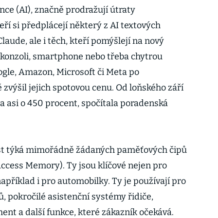
nce (AI), značně prodražují útraty
eří si předplácejí některý z AI textových
Claude, ale i těch, kteří pomýšlejí na nový
 konzoli, smartphone nebo třeba chytrou
oogle, Amazon, Microsoft či Meta po
zvýšil jejich spotovou cenu. Od loňského září
la asi o 450 procent, spočítala poradenská
st týká mimořádně žádaných paměťových čipů
ess Memory). Ty jsou klíčové nejen pro
apříklad i pro automobilky. Ty je používají pro
, pokročilé asistenční systémy řidiče,
ent a další funkce, které zákazník očekává.