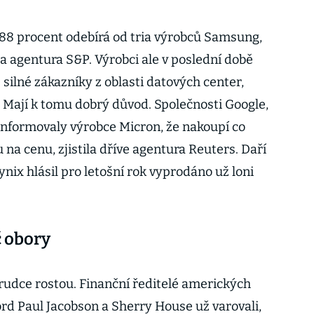
88 procent odebírá od tria výrobců Samsung,
a agentura S&P. Výrobci ale v poslední době
silné zákazníky z oblasti datových center,
. Mají k tomu dobrý důvod. Společnosti Google,
nformovaly výrobce Micron, že nakoupí co
u na cenu, zjistila dříve agentura Reuters. Daří
nix hlásil pro letošní rok vyprodáno už loni
č obory
udce rostou. Finanční ředitelé amerických
rd Paul Jacobson a Sherry House už varovali,