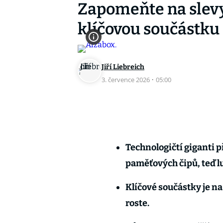
Zapomeňte na slevy
klíčovou součástku 
Jiří Liebreich
3. července 2026
·
05:00
Technologičtí giganti p
paměťových čipů, teď lu
Klíčové součástky je n
roste.