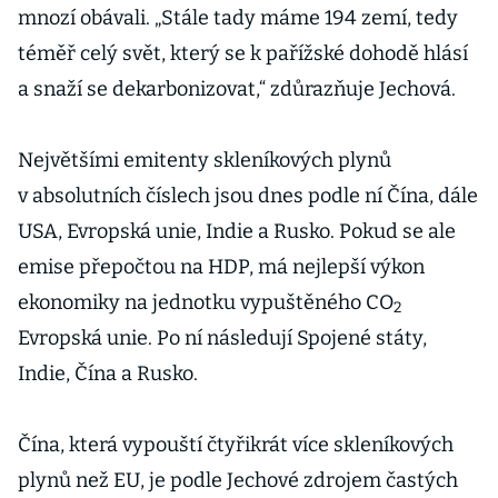
mnozí obávali. „Stále tady máme 194 zemí, tedy
téměř celý svět, který se k pařížské dohodě hlásí
a snaží se dekarbonizovat,“ zdůrazňuje Jechová.
Největšími emitenty skleníkových plynů
v absolutních číslech jsou dnes podle ní Čína, dále
USA, Evropská unie, Indie a Rusko. Pokud se ale
emise přepočtou na HDP, má nejlepší výkon
ekonomiky na jednotku vypuštěného CO
2
Evropská unie. Po ní následují Spojené státy,
Indie, Čína a Rusko.
Čína, která vypouští čtyřikrát více skleníkových
plynů než EU, je podle Jechové zdrojem častých