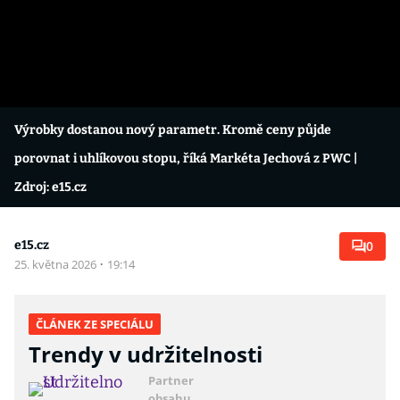
Výrobky dostanou nový parametr. Kromě ceny půjde
porovnat i uhlíkovou stopu, říká Markéta Jechová z PWC
|
Zdroj: e15.cz
e15.cz
0
25. května 2026
·
19:14
ČLÁNEK ZE SPECIÁLU
Trendy v udržitelnosti
Partner
obsahu