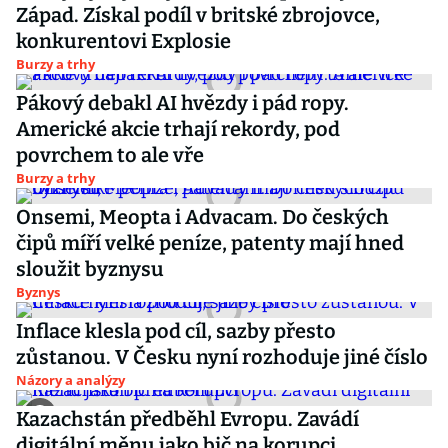
Západ. Získal podíl v britské zbrojovce,
konkurentovi Explosie
Burzy a trhy
Pákový debakl AI hvězdy i pád ropy.
Americké akcie trhají rekordy, pod
povrchem to ale vře
Burzy a trhy
Onsemi, Meopta i Advacam. Do českých
čipů míří velké peníze, patenty mají hned
sloužit byznysu
Byznys
Inflace klesla pod cíl, sazby přesto
zůstanou. V Česku nyní rozhoduje jiné číslo
Názory a analýzy
Kazachstán předběhl Evropu. Zavádí
digitální měnu jako bič na korupci