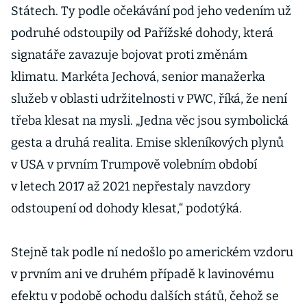
Státech. Ty podle očekávání pod jeho vedením už
podruhé odstoupily od Pařížské dohody, která
signatáře zavazuje bojovat proti změnám
klimatu. Markéta Jechová, senior manažerka
služeb v oblasti udržitelnosti v PWC, říká, že není
třeba klesat na mysli. „Jedna věc jsou symbolická
gesta a druhá realita. Emise skleníkových plynů
v USA v prvním Trumpově volebním období
v letech 2017 až 2021 nepřestaly navzdory
odstoupení od dohody klesat,“ podotýká.
Stejně tak podle ní nedošlo po americkém vzdoru
v prvním ani ve druhém případě k lavinovému
efektu v podobě ochodu dalších států, čehož se