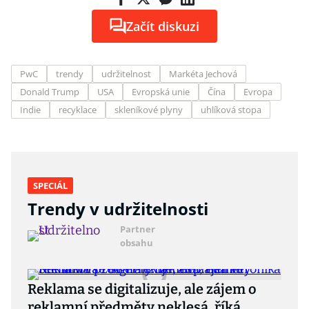
Začít diskuzi
PwC
trendy
udržitelnost
Markéta Jechová
Donald Trump
USA
Evropská unie
Čína
Evropa
Indie
recyklace
skleníkové plyny
uhlíková stopa
SPECIÁL
Trendy v udržitelnosti
Partner
obsahu
Reklama se digitalizuje, ale zájem o
reklamní předměty neklesá, říká