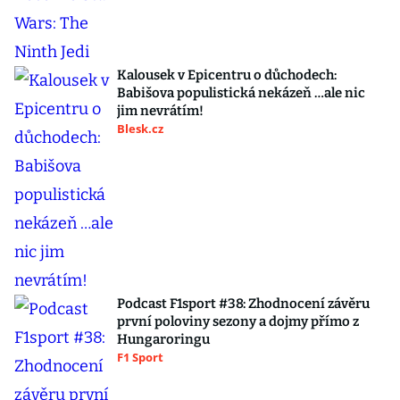
Kalousek v Epicentru o důchodech:
Babišova populistická nekázeň …ale nic
jim nevrátím!
Blesk.cz
Podcast F1sport #38: Zhodnocení závěru
první poloviny sezony a dojmy přímo z
Hungaroringu
F1 Sport