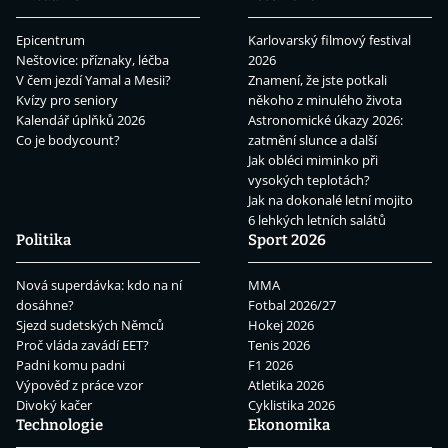
Epicentrum
Karlovarský filmový festival
Neštovice: příznaky, léčba
2026
V čem jezdí Yamal a Mesii?
Znamení, že jste potkali
Kvízy pro seniory
někoho z minulého života
Kalendář úplňků 2026
Astronomické úkazy 2026:
Co je bodycount?
zatmění slunce a další
Jak obléci miminko při
vysokých teplotách?
Jak na dokonalé letní mojito
6 lehkých letních salátů
Politika
Sport 2026
Nová superdávka: kdo na ní
MMA
dosáhne?
Fotbal 2026/27
Sjezd sudetských Němců
Hokej 2026
Proč vláda zavádí EET?
Tenis 2026
Padni komu padni
F1 2026
Výpověď z práce vzor
Atletika 2026
Divoký kačer
Cyklistika 2026
Technologie
Ekonomika