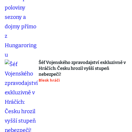
Šéf Vojenského zpravodajství exkluzivně v
Hráčích: Česku hrozil vyšší stupeň
nebezpečí!
Blesk hráči