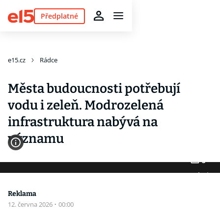
Předplatné
e15.cz
Rádce
Města budoucnosti potřebují
vodu i zeleň. Modrozelená
infrastruktura nabývá na
významu
5
Fotogalerie
Reklama
12. června 2026
·
00:00