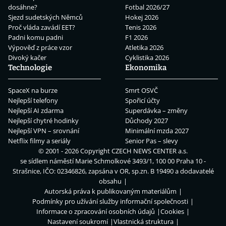
dosáhne?
Fotbal 2026/27
Sjezd sudetských Němců
Hokej 2026
Proč vláda zavádí EET?
Tenis 2026
Padni komu padni
F1 2026
Výpověď z práce vzor
Atletika 2026
Divoký kačer
Cyklistika 2026
Technologie
Ekonomika
SpaceX na burze
Smrt OSVČ
Nejlepší telefony
Spořicí účty
Nejlepší AI zdarma
Superdávka – změny
Nejlepší chytré hodinky
Důchody 2027
Nejlepší VPN – srovnání
Minimální mzda 2027
Netflix filmy a seriály
Senior Pas – slevy
© 2001 - 2026 Copyright
CZECH NEWS CENTER a.s.
se sídlem náměstí Marie Schmolkové 3493/1, 100 00 Praha 10 -
Strašnice, IČO: 02346826, zapsána v OR, sp.zn. B 19490 a dodavatelé
obsahu
Autorská práva k publikovaným materiálům
Podmínky pro užívání služby informační společnosti
Informace o zpracování osobních údajů
Cookies
Nastavení soukromí
Vlastnická struktura