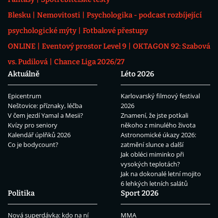
Blesku
Nemovitosti
Psychologika - podcast rozbíjející
psychologické mýty
Fotbalové přestupy
ONLINE
Eventový prostor Level 9
OKTAGON 92: Szabová
vs. Pudilová
Chance Liga 2026/27
Aktuálně
Léto 2026
Epicentrum
Karlovarský filmový festival
Neštovice: příznaky, léčba
2026
V čem jezdí Yamal a Mesii?
Znamení, že jste potkali
Kvízy pro seniory
někoho z minulého života
Kalendář úplňků 2026
Astronomické úkazy 2026:
Co je bodycount?
zatmění slunce a další
Jak obléci miminko při
vysokých teplotách?
Jak na dokonalé letní mojito
6 lehkých letních salátů
Politika
Sport 2026
Nová superdávka: kdo na ní
MMA