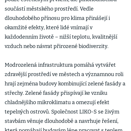
součástí městského prostředí. Vedle
dlouhodobého přínosu pro klima přinášejí i
okamžité efekty, které lidé vnímají v
každodenním životě – nižší teplotu, kvalitnější
vzduch nebo návrat přirozené biodiverzity.
Modrozelená infrastruktura pomáhá vytvářet
zdravější prostředí ve městech a významnou roli
hrají zejména budovy kombinující zelené fasády a
střechy. Zelené fasády přispívají ke vzniku
chladnějšího mikroklimatu a omezují efekt
tepelných ostrovů. Společnost LIKO-S se živým
stavbám věnuje dlouhodobě a navrhuje řešení,
která pomáhají budovám lépe pracovat s teplem,