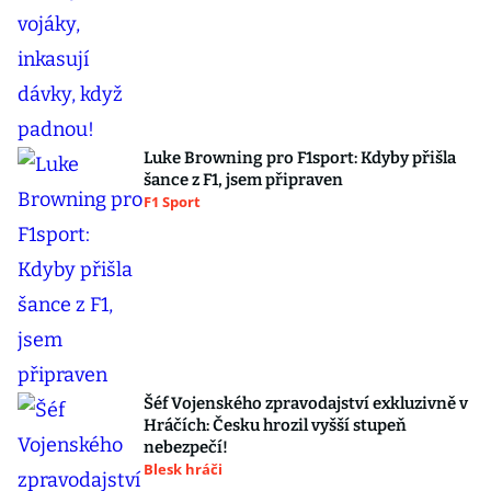
Luke Browning pro F1sport: Kdyby přišla
šance z F1, jsem připraven
F1 Sport
Šéf Vojenského zpravodajství exkluzivně v
Hráčích: Česku hrozil vyšší stupeň
nebezpečí!
Blesk hráči