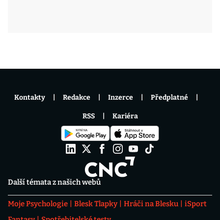
Kontakty
Redakce
Inzerce
Předplatné
RSS
Kariéra
Další témata z našich webů
Moje Psychologie
Blesk Tlapky
Hráči na Blesku
iSport
Fantasy
Spotřebitelské testy