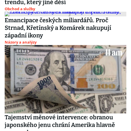
trendu, který jiné děsí
Obchod a služby
Emancipace českých miliardářů. Proč
Strnad, Křetínský a Komárek nakupují
západní ikony
Názory a analýzy
Tajemství měnové intervence: obranou
japonského jenu chrání Amerika hlavně