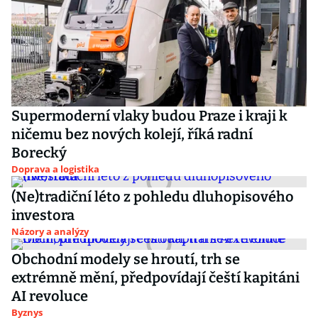
Supermoderní vlaky budou Praze i kraji k
ničemu bez nových kolejí, říká radní
Borecký
Doprava a logistika
(Ne)tradiční léto z pohledu dluhopisového
investora
Názory a analýzy
Obchodní modely se hroutí, trh se
extrémně mění, předpovídají čeští kapitáni
AI revoluce
Byznys