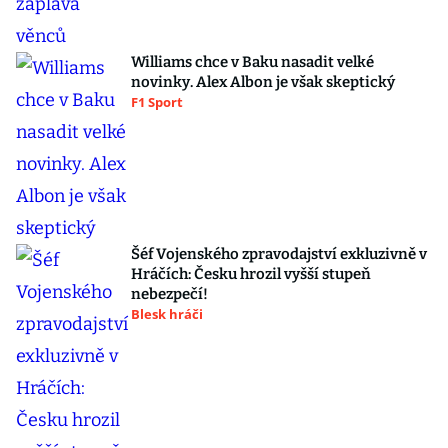
Williams chce v Baku nasadit velké
novinky. Alex Albon je však skeptický
F1 Sport
Šéf Vojenského zpravodajství exkluzivně v
Hráčích: Česku hrozil vyšší stupeň
nebezpečí!
Blesk hráči