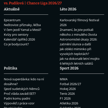
vs. Pudilová
Chance Liga 2026/27
Aktuálně
Léto 2026
Epicentrum
Karlovarský filmový festival
Neštovice: příznaky, léčba
2026
V čem jezdí Yamal a Mesii?
Znamení, že jste potkali
Kvízy pro seniory
někoho z minulého života
Kalendář úplňků 2026
Astronomické úkazy 2026:
Co je bodycount?
zatmění slunce a další
Jak obléci miminko při
vysokých teplotách?
Jak na dokonalé letní mojito
6 lehkých letních salátů
Politika
Sport 2026
Nová superdávka: kdo na ní
MMA
dosáhne?
Fotbal 2026/27
Sjezd sudetských Němců
Hokej 2026
Proč vláda zavádí EET?
Tenis 2026
Padni komu padni
F1 2026
Výpověď z práce vzor
Atletika 2026
Divoký kačer
Cyklistika 2026