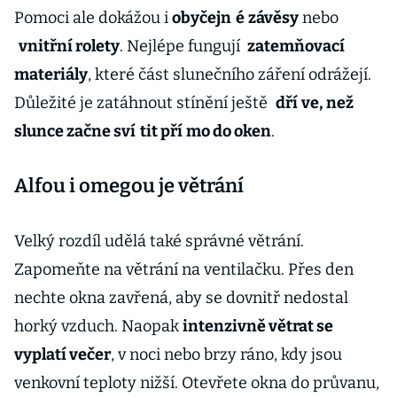
Pomoci ale dokážou i
obyčejn
é
závěsy
nebo
vnitřní rolety
. Nejlépe fungují
zatemňovací
materiály
, které část slunečního záření odrážejí.
Důležité je zatáhnout stínění ještě
dří
ve, než
slunce začne sví
tit pří
mo do oken
.
Alfou i omegou je větrání
Velký rozdíl udělá také správné větrání.
Zapomeňte na větrání na ventilačku. Přes den
nechte okna zavřená, aby se dovnitř nedostal
horký vzduch. Naopak
intenzivně větrat se
vyplatí večer
, v noci nebo brzy ráno, kdy jsou
venkovní teploty nižší. Otevřete okna do průvanu,