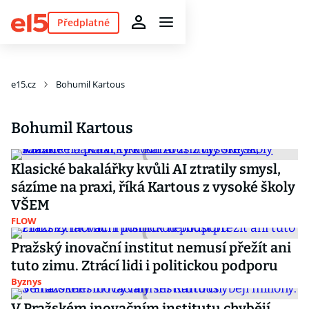
Předplatné
e15.cz
Bohumil Kartous
Bohumil Kartous
Klasické bakalářky kvůli AI ztratily smysl,
sázíme na praxi, říká Kartous z vysoké školy
VŠEM
FLOW
Pražský inovační institut nemusí přežít ani
tuto zimu. Ztrácí lidi i politickou podporu
Byznys
V Pražském inovačním institutu chybějí