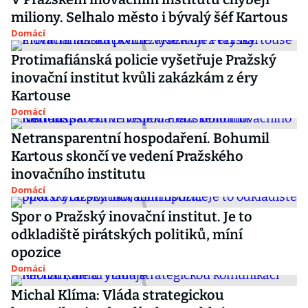
miliony. Selhalo město i bývalý šéf Kartous
Domácí
Protimafiánská policie vyšetřuje Pražský
inovační institut kvůli zakázkám z éry
Kartouse
Domácí
Netransparentní hospodaření. Bohumil
Kartous skončí ve vedení Pražského
inovačního institutu
Domácí
Spor o Pražský inovační institut. Je to
odkladiště pirátských politiků, míní
opozice
Domácí
Michal Klíma: Vláda strategickou