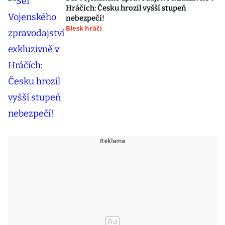
Hráčích: Česku hrozil vyšší stupeň
nebezpečí!
Blesk hráči