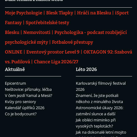
Moje Psychologie
Blesk Tlapky
Hráči na Blesku
iSport
Fantasy
Spotřebitelské testy
Blesku
Nemovitosti
Psychologika - podcast rozbíjející
psychologické mýty
Fotbalové přestupy
ONLINE
Eventový prostor Level 9
OKTAGON 92: Szabová
vs. Pudilová
Chance Liga 2026/27
Aktuálně
Léto 2026
Epicentrum
Karlovarský filmový festival
Neštovice: příznaky, léčba
2026
V čem jezdí Yamal a Mesii?
Znamení, že jste potkali
Kvízy pro seniory
někoho z minulého života
Kalendář úplňků 2026
Astronomické úkazy 2026:
Co je bodycount?
zatmění slunce a další
Jak obléci miminko při
vysokých teplotách?
Jak na dokonalé letní mojito