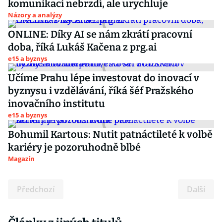
komunikaci nebrzdí, ale urychluje
Názory a analýzy
ONLINE: Díky AI se nám zkrátí pracovní
doba, říká Lukáš Kačena z prg.ai
e15 a byznys
Učíme Prahu lépe investovat do inovací v
byznysu i vzdělávání, říká šéf Pražského
inovačního institutu
e15 a byznys
Bohumil Kartous: Nutit patnáctileté k volbě
kariéry je pozoruhodně blbé
Magazín
Předchozí
Další