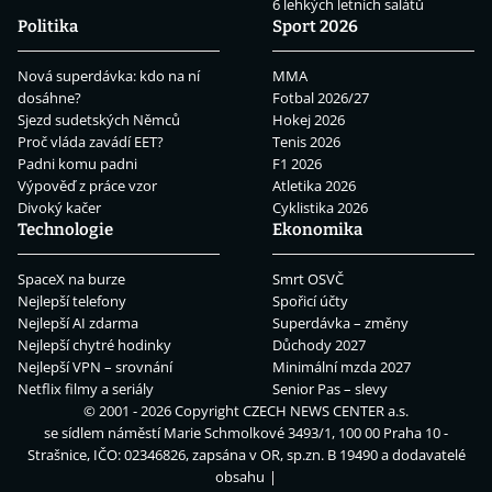
6 lehkých letních salátů
Politika
Sport 2026
Nová superdávka: kdo na ní
MMA
dosáhne?
Fotbal 2026/27
Sjezd sudetských Němců
Hokej 2026
Proč vláda zavádí EET?
Tenis 2026
Padni komu padni
F1 2026
Výpověď z práce vzor
Atletika 2026
Divoký kačer
Cyklistika 2026
Technologie
Ekonomika
SpaceX na burze
Smrt OSVČ
Nejlepší telefony
Spořicí účty
Nejlepší AI zdarma
Superdávka – změny
Nejlepší chytré hodinky
Důchody 2027
Nejlepší VPN – srovnání
Minimální mzda 2027
Netflix filmy a seriály
Senior Pas – slevy
© 2001 - 2026 Copyright
CZECH NEWS CENTER a.s.
se sídlem náměstí Marie Schmolkové 3493/1, 100 00 Praha 10 -
Strašnice, IČO: 02346826, zapsána v OR, sp.zn. B 19490 a dodavatelé
obsahu