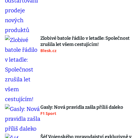
Zlobivé batole řádilo v letadle: Společnost
zrušila let všem cestujícím!
Blesk.cz
Gasly: Nová pravidla zašla příliš daleko
F1 Sport
Šéf Vojenského zpravodajství exkluzivně v