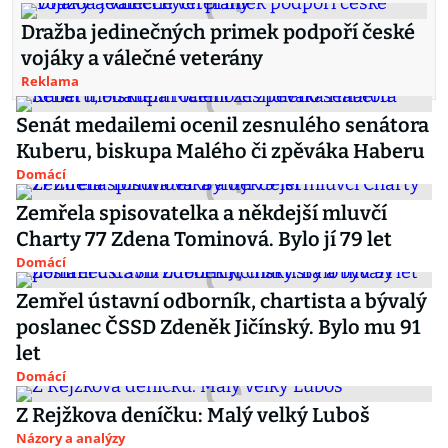
Dražba jedinečných primek podpoří české
vojáky a válečné veterány
Reklama
Senát medailemi ocenil zesnulého senátora
Kuberu, biskupa Malého či zpěváka Haberu
Domácí
Zemřela spisovatelka a někdejší mluvčí
Charty 77 Zdena Tominová. Bylo jí 79 let
Domácí
Zemřel ústavní odborník, chartista a bývalý
poslanec ČSSD Zdeněk Jičínský. Bylo mu 91
let
Domácí
Z Rejžkova deníčku: Malý velký Luboš
Názory a analýzy