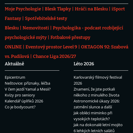
Moje Psychologie
Blesk Tlapky
Hráči na Blesku
iSport
Fantasy
Spotřebitelské testy
Blesku
Nemovitosti
Psychologika - podcast rozbíjející
psychologické mýty
Fotbalové přestupy
ONLINE
Eventový prostor Level 9
OKTAGON 92: Szabová
vs. Pudilová
Chance Liga 2026/27
Aktuálně
Léto 2026
Epicentrum
Karlovarský filmový festival
Neštovice: příznaky, léčba
2026
V čem jezdí Yamal a Mesii?
Znamení, že jste potkali
Kvízy pro seniory
někoho z minulého života
Kalendář úplňků 2026
Astronomické úkazy 2026:
Co je bodycount?
zatmění slunce a další
Jak obléci miminko při
vysokých teplotách?
Jak na dokonalé letní mojito
6 lehkých letních salátů