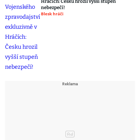
Hráčích: Česku hrozil vyšší stupeň
nebezpečí!
Blesk hráči