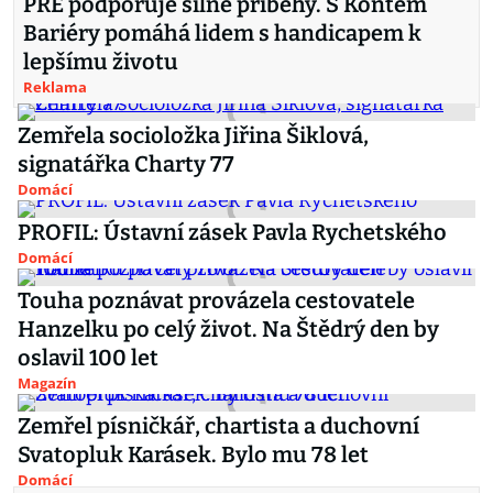
PRE podporuje silné příběhy. S Kontem
Bariéry pomáhá lidem s handicapem k
lepšímu životu
Reklama
Zemřela socioložka Jiřina Šiklová,
signatářka Charty 77
Domácí
PROFIL: Ústavní zásek Pavla Rychetského
Domácí
Touha poznávat provázela cestovatele
Hanzelku po celý život. Na Štědrý den by
oslavil 100 let
Magazín
Zemřel písničkář, chartista a duchovní
Svatopluk Karásek. Bylo mu 78 let
Domácí