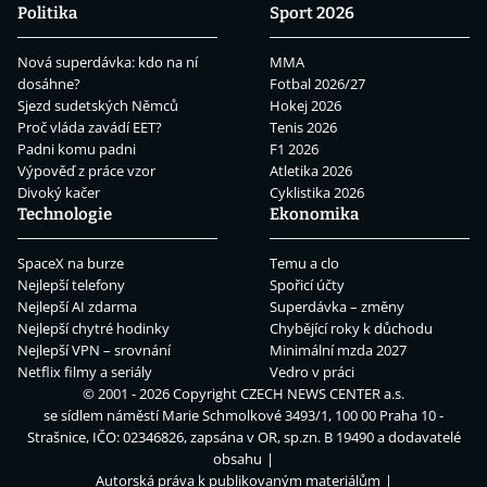
Politika
Sport 2026
Nová superdávka: kdo na ní
MMA
dosáhne?
Fotbal 2026/27
Sjezd sudetských Němců
Hokej 2026
Proč vláda zavádí EET?
Tenis 2026
Padni komu padni
F1 2026
Výpověď z práce vzor
Atletika 2026
Divoký kačer
Cyklistika 2026
Technologie
Ekonomika
SpaceX na burze
Temu a clo
Nejlepší telefony
Spořicí účty
Nejlepší AI zdarma
Superdávka – změny
Nejlepší chytré hodinky
Chybějící roky k důchodu
Nejlepší VPN – srovnání
Minimální mzda 2027
Netflix filmy a seriály
Vedro v práci
© 2001 - 2026 Copyright
CZECH NEWS CENTER a.s.
se sídlem náměstí Marie Schmolkové 3493/1, 100 00 Praha 10 -
Strašnice, IČO: 02346826, zapsána v OR, sp.zn. B 19490 a dodavatelé
obsahu
Autorská práva k publikovaným materiálům