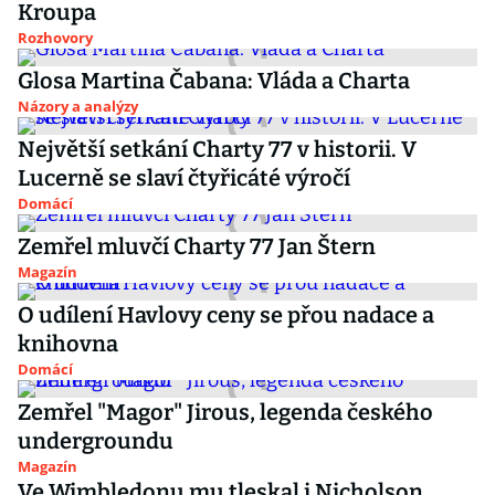
Kroupa
Rozhovory
Glosa Martina Čabana: Vláda a Charta
Názory a analýzy
Největší setkání Charty 77 v historii. V
Lucerně se slaví čtyřicáté výročí
Domácí
Zemřel mluvčí Charty 77 Jan Štern
Magazín
O udílení Havlovy ceny se přou nadace a
knihovna
Domácí
Zemřel "Magor" Jirous, legenda českého
undergroundu
Magazín
Ve Wimbledonu mu tleskal i Nicholson