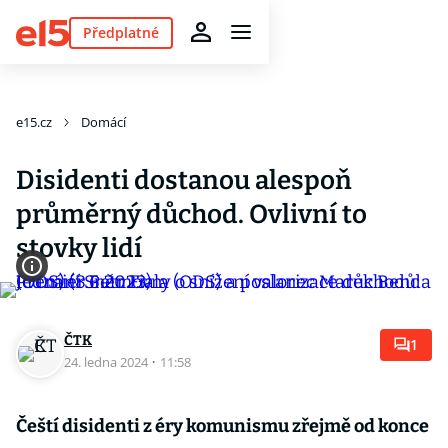
Předplatné
e15.cz
Domácí
Disidenti dostanou alespoň
průměrný důchod. Ovlivní to
stovky lidí
ČTK
1
24. ledna 2024
·
11:58
Čeští disidenti z éry komunismu zřejmě od konce