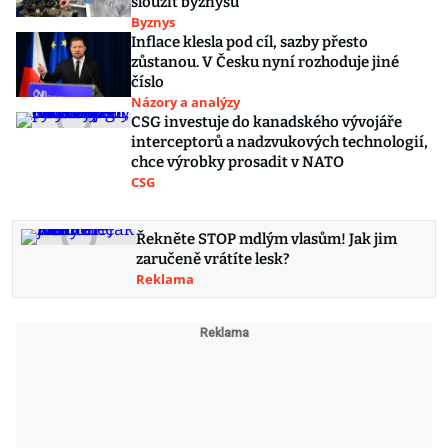
sloužit byznysu
Byznys
Inflace klesla pod cíl, sazby přesto
zůstanou. V Česku nyní rozhoduje jiné
číslo
Názory a analýzy
CSG investuje do kanadského vývojáře
interceptorů a nadzvukových technologií,
chce výrobky prosadit v NATO
CSG
Řekněte STOP mdlým vlasům! Jak jim
zaručeně vrátíte lesk?
Reklama