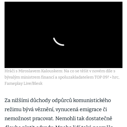
Hráči s Miroslavem Kalouskem: Na co se těšit v novém díle s
bývalým ministrem financí a spoluzakladatelem TOP 09? • hrc,
Fameplay Live/Blesk
Za nižšími důchody odpůrců komunistického
režimu bývá věznění, vynucená emigrace či
nemožnost pracovat. Nemohli tak dostatečně