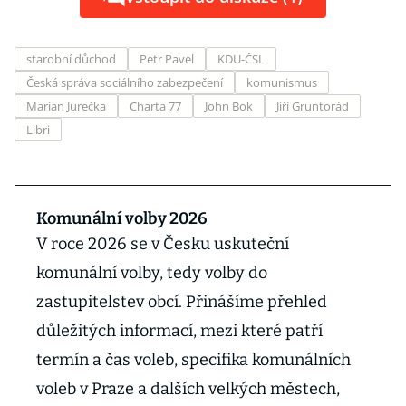
starobní důchod
Petr Pavel
KDU-ČSL
Česká správa sociálního zabezpečení
komunismus
Marian Jurečka
Charta 77
John Bok
Jiří Gruntorád
Libri
Komunální volby 2026
V roce 2026 se v Česku uskuteční
komunální volby, tedy volby do
zastupitelstev obcí. Přinášíme přehled
důležitých informací, mezi které patří
termín a čas voleb, specifika komunálních
voleb v Praze a dalších velkých městech,