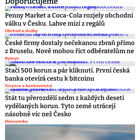
Doporučujeme
Penny Market a Coca-Cola rozjely obchodní
válku v Česku. Lahve mizí z regálů
Obchod a služby
České firmy dostaly nečekanou zbraň přímo
z Bruselu. Nově mohou říct odběratelům ne
Byznys
Stačí 500 korun a pár kliknutí. První česká
banka otevírá cestu k bitcoinu
Finance a bankovnictví
Stát tu přerozdělí sedm z každých deseti
vydělaných korun. Tyto země utrácejí
násobně víc než Česko
Ekonomika