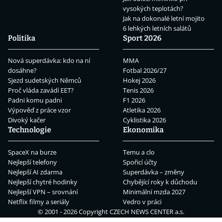
vysokých teplotách?
Jak na dokonalé letní mojito
6 lehkých letních salátů
Politika
Sport 2026
Nová superdávka: kdo na ní
MMA
dosáhne?
Fotbal 2026/27
Sjezd sudetských Němců
Hokej 2026
Proč vláda zavádí EET?
Tenis 2026
Padni komu padni
F1 2026
Výpověď z práce vzor
Atletika 2026
Divoký kačer
Cyklistika 2026
Technologie
Ekonomika
SpaceX na burze
Temu a clo
Nejlepší telefony
Spořicí účty
Nejlepší AI zdarma
Superdávka – změny
Nejlepší chytré hodinky
Chybějící roky k důchodu
Nejlepší VPN – srovnání
Minimální mzda 2027
Netflix filmy a seriály
Vedro v práci
© 2001 - 2026 Copyright
CZECH NEWS CENTER a.s.
se sídlem náměstí Marie Schmolkové 3493/1, 100 00 Praha 10 -