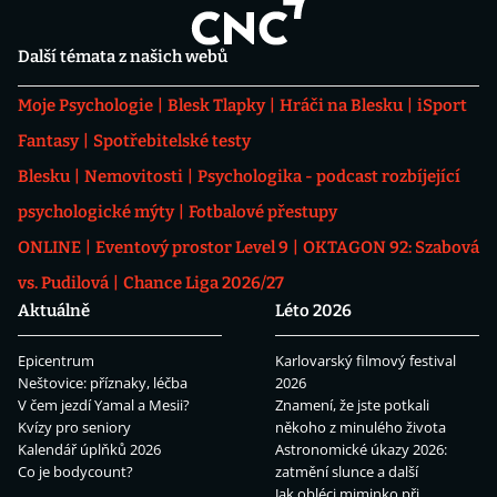
Další témata z našich webů
Moje Psychologie
Blesk Tlapky
Hráči na Blesku
iSport
Fantasy
Spotřebitelské testy
Blesku
Nemovitosti
Psychologika - podcast rozbíjející
psychologické mýty
Fotbalové přestupy
ONLINE
Eventový prostor Level 9
OKTAGON 92: Szabová
vs. Pudilová
Chance Liga 2026/27
Aktuálně
Léto 2026
Epicentrum
Karlovarský filmový festival
Neštovice: příznaky, léčba
2026
V čem jezdí Yamal a Mesii?
Znamení, že jste potkali
Kvízy pro seniory
někoho z minulého života
Kalendář úplňků 2026
Astronomické úkazy 2026:
Co je bodycount?
zatmění slunce a další
Jak obléci miminko při