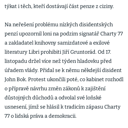
týkat i těch, kteří dostávají část penze z ciziny.
Na neřešení problému nízkých disidentských
penzí upozornil loni na podzim signatář Charty 77
a zakladatel knihovny samizdatové a exilové
literatury Libri prohibiti Jiří Gruntorád. Od 17.
listopadu držel více než týden hladovku před
úřadem vlády. Přidal se k němu někdejší disident
John Bok. Protest ukončili poté, co kabinet rozhodl
o přípravě návrhu změn zákonů k zajištění
důstojných důchodů a odvolal své loňské
usnesení, jímž se hlásil k tradicím zápasu Charty
77 o lidská práva a demokracii.