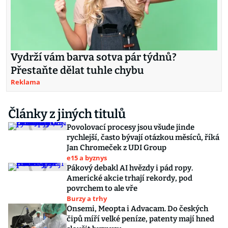
Vydrží vám barva sotva pár týdnů?
Přestaňte dělat tuhle chybu
Reklama
Články z jiných titulů
Povolovací procesy jsou všude jinde
rychlejší, často bývají otázkou měsíců, říká
Jan Chromeček z UDI Group
e15 a byznys
Pákový debakl AI hvězdy i pád ropy.
Americké akcie trhají rekordy, pod
povrchem to ale vře
Burzy a trhy
Onsemi, Meopta i Advacam. Do českých
čipů míří velké peníze, patenty mají hned