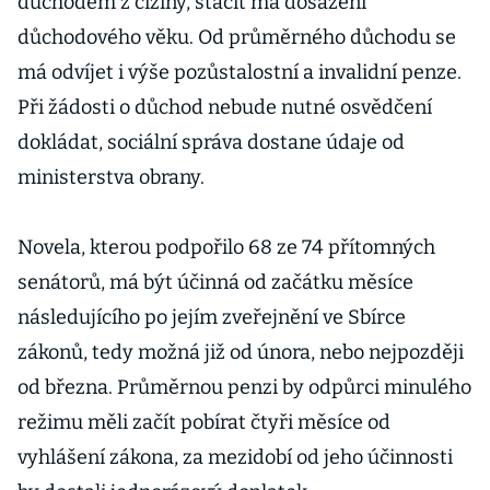
důchodem z ciziny, stačit má dosažení
důchodového věku. Od průměrného důchodu se
má odvíjet i výše pozůstalostní a invalidní penze.
Při žádosti o důchod nebude nutné osvědčení
dokládat, sociální správa dostane údaje od
ministerstva obrany.
Novela, kterou podpořilo 68 ze 74 přítomných
senátorů, má být účinná od začátku měsíce
následujícího po jejím zveřejnění ve Sbírce
zákonů, tedy možná již od února, nebo nejpozději
od března. Průměrnou penzi by odpůrci minulého
režimu měli začít pobírat čtyři měsíce od
vyhlášení zákona, za mezidobí od jeho účinnosti