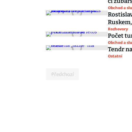
či zubař
Obchod a sl
Rostisla
Ruskem, 
Rozhovory
Počet tur
Obchod a sl
Tendr na
Ostatní
Předchozí