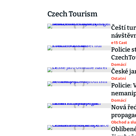
Czech Tourism
Čeští tur
návštěvn
e15 Cast
Policie 
CzechTo
Domácí
České ja
Ostatní
Policie:
nemanip
Domácí
Nová řed
propaga
Obchod a sl
Oblíbené