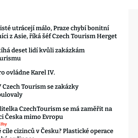
isté utrácejí málo, Praze chybí bonitní
íci z Asie, říká šéf Czech Tourism Herget
stíhá deset lidí kvůli zakázkám
urismu
ro ovládne Karel IV.
 V Czech Tourism se zakázky
ulovaly
itelka CzechTourism se má zaměřit na
ci Česka mimo Evropu
užby
 cíle cizinců v Česku? Plastické operace