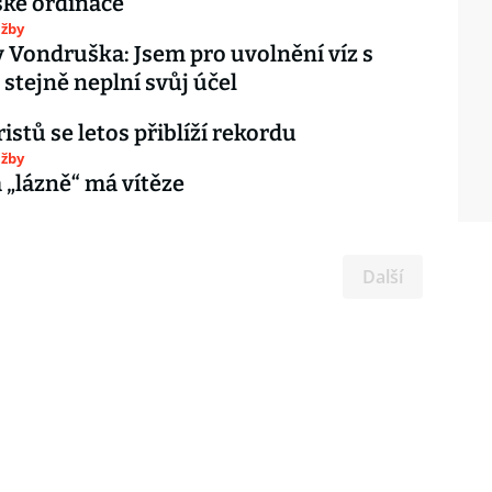
ské ordinace
užby
v Vondruška: Jsem pro uvolnění víz s
stejně neplní svůj účel
istů se letos přiblíží rekordu
užby
 „lázně“ má vítěze
Další