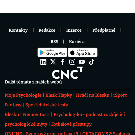
Kontakty
Redakce
Inzerce
Předplatné
RSS
Kariéra
Další témata z našich webů
Moje Psychologie
Blesk Tlapky
Hráči na Blesku
iSport
Fantasy
Spotřebitelské testy
Blesku
Nemovitosti
Psychologika - podcast rozbíjející
psychologické mýty
Fotbalové přestupy
ONLINE
Eventový prostor Level 9
OKTAGON 92: Szabová