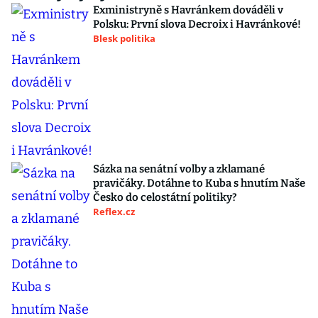
Exministryně s Havránkem dováděli v
Polsku: První slova Decroix i Havránkové!
Blesk politika
Sázka na senátní volby a zklamané
pravičáky. Dotáhne to Kuba s hnutím Naše
Česko do celostátní politiky?
Reflex.cz