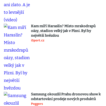
Kam míří Haraslín? Místo mrakodrapů
oázy, stadion velký jak v Plzni. Byl by
největší hvězdou
iSport.cz
Samsung okouzlil Prahu dronovou show k
odstartování prodeje nových produktů
Poggers