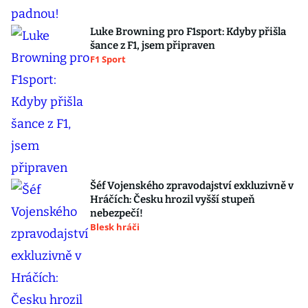
Luke Browning pro F1sport: Kdyby přišla
šance z F1, jsem připraven
F1 Sport
Šéf Vojenského zpravodajství exkluzivně v
Hráčích: Česku hrozil vyšší stupeň
nebezpečí!
Blesk hráči