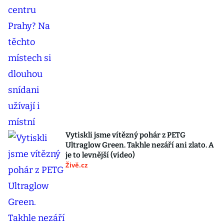
Vytiskli jsme vítězný pohár z PETG
Ultraglow Green. Takhle nezáří ani zlato. A
je to levnější (video)
Živě.cz