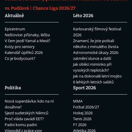
vs. Pudilová
Chance Liga 2026/27
Aktuálně
Léto 2026
Epicentrum
Karlovarský filmový festival
Neštovice: příznaky, léčba
2026
V čem jezdí Yamal a Mesii?
Znamení, že jste potkali
Kvízy pro seniory
někoho z minulého života
Kalendář úplňků 2026
Astronomické úkazy 2026:
Co je bodycount?
zatmění slunce a další
Jak obléci miminko při
vysokých teplotách?
Jak na dokonalé letní mojito
6 lehkých letních salátů
Politika
Sport 2026
Nová superdávka: kdo na ní
MMA
dosáhne?
Fotbal 2026/27
Sjezd sudetských Němců
Hokej 2026
Proč vláda zavádí EET?
Tenis 2026
Padni komu padni
F1 2026
Výpověď z práce vzor
Atletika 2026