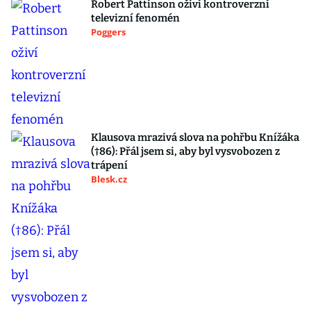
Robert Pattinson oživí kontroverzní
televizní fenomén
Poggers
Klausova mrazivá slova na pohřbu Knížáka
(†86): Přál jsem si, aby byl vysvobozen z
trápení
Blesk.cz