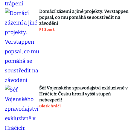
Domácí zázemí a jiné projekty. Verstappen
popsal, co mu pomáhá se soustředit na
závodění
F1 Sport
Šéf Vojenského zpravodajství exkluzivně v
Hráčích: Česku hrozil vyšší stupeň
nebezpečí!
Blesk hráči