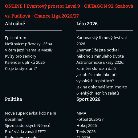
ONLINE
Eventový prostor Level 9
OKTAGON 92: Szabová
vs. Pudilová
Chance Liga 2026/27
Aktuálně
Léto 2026
Epicentrum
Karlovarský filmový festival
Neštovice: příznaky, léčba
2026
V čem jezdí Yamal a Mesii?
Znamení, že jste potkali
Kvízy pro seniory
někoho z minulého života
Kalendář úplňků 2026
Astronomické úkazy 2026:
Co je bodycount?
zatmění slunce a další
Jak obléci miminko při
vysokých teplotách?
Jak na dokonalé letní mojito
6 lehkých letních salátů
Politika
Sport 2026
Nová superdávka: kdo na ní
MMA
dosáhne?
Fotbal 2026/27
Sjezd sudetských Němců
Hokej 2026
Proč vláda zavádí EET?
Tenis 2026
Padni komu padni
F1 2026