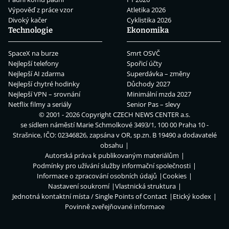
Výpověď z práce vzor
Atletika 2026
Divoký kačer
Cyklistika 2026
Technologie
Ekonomika
SpaceX na burze
Smrt OSVČ
Nejlepší telefony
Spořicí účty
Nejlepší AI zdarma
Superdávka – změny
Nejlepší chytré hodinky
Důchody 2027
Nejlepší VPN – srovnání
Minimální mzda 2027
Netflix filmy a seriály
Senior Pas – slevy
© 2001 - 2026 Copyright
CZECH NEWS CENTER a.s.
se sídlem náměstí Marie Schmolkové 3493/1, 100 00 Praha 10 -
Strašnice, IČO: 02346826, zapsána v OR, sp.zn. B 19490 a dodavatelé
obsahu
Autorská práva k publikovaným materiálům
Podmínky pro užívání služby informační společnosti
Informace o zpracování osobních údajů
Cookies
Nastavení soukromí
Vlastnická struktura
Jednotná kontaktní místa / Single Points of Contact
Etický kodex
Povinně zveřejňované informace