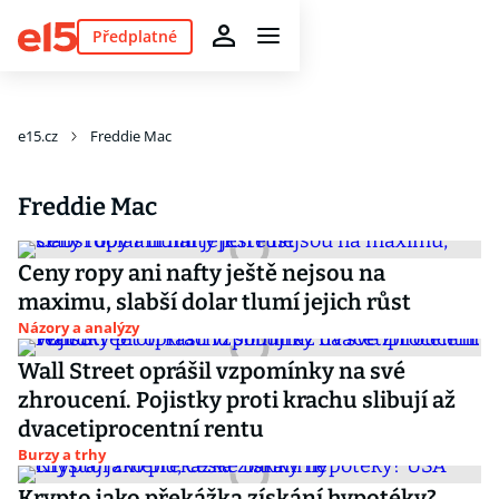
Předplatné
e15.cz
Freddie Mac
Freddie Mac
Ceny ropy ani nafty ještě nejsou na
maximu, slabší dolar tlumí jejich růst
Názory a analýzy
Wall Street oprášil vzpomínky na své
zhroucení. Pojistky proti krachu slibují až
dvacetiprocentní rentu
Burzy a trhy
Krypto jako překážka získání hypotéky?