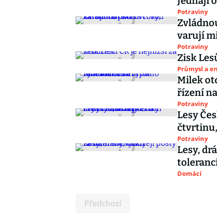
Jednají 
Potraviny
Zvládnou
varují m
Potraviny
Zisk Les
Průmysl a e
Milek ot
řízení n
Potraviny
Lesy Čes
čtvrtinu
Potraviny
Lesy, dr
toleranc
Domácí
Předchozí