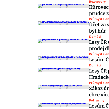
Rozhovory
Kůrovec 
prudce z
Průmysl a e
Účet za 
být hůř
Domácí
Lesy ČR 
prodej d
Průmysl a e
Lesům ČR
Domácí
Lesy ČR 
Hradecké
Průmysl a e
Zákaz úm
chce více
Potraviny
Lesům ČR 