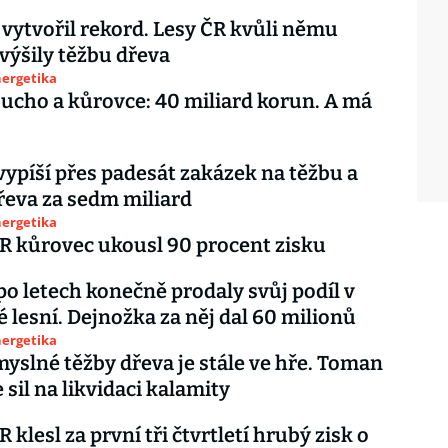
vytvořil rekord. Lesy ČR kvůli němu
výšily těžbu dřeva
nergetika
sucho a kůrovce: 40 miliard korun. A má
vypíší přes padesát zakázek na těžbu a
řeva za sedm miliard
nergetika
 kůrovec ukousl 90 procent zisku
po letech konečně prodaly svůj podíl v
 lesní. Dejnožka za něj dal 60 milionů
nergetika
yslné těžby dřeva je stále ve hře. Toman
 sil na likvidaci kalamity
klesl za první tři čtvrtletí hrubý zisk o