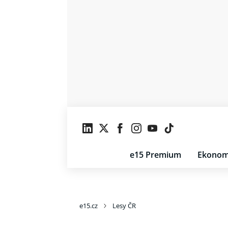
e15 Premium
Ekonom
e15.cz
Lesy ČR