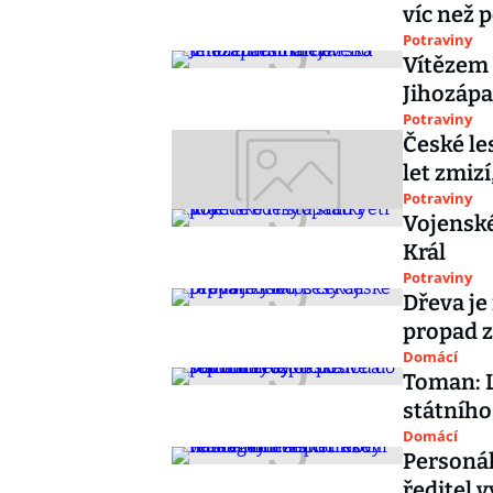
víc než 
Potraviny
Vítězem 
Jihozápa
Potraviny
České le
let zmiz
Potraviny
Vojenské
Král
Potraviny
Dřeva je
propad z
Domácí
Toman: L
státního
Domácí
Personál
ředitel