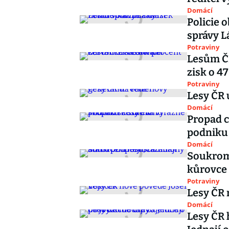
Domácí
Policie 
správy L
Potraviny
Lesům ČR
zisk o 4
Potraviny
Lesy ČR 
Domácí
Propad c
podniku
Domácí
Soukromí
kůrovce 
Potraviny
Lesy ČR 
Domácí
Lesy ČR 