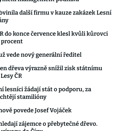
obvinila další firmu v kauze zakázek Lesní
ány
 do konce července klesl kvůli kůrovci
7 procent
už vede nový generální ředitel
en dřeva výrazně snížil zisk státnímu
 Lesy ČR
 lesníci žádají stát o podporu, za
chtějí stamilióny
nově povede Josef Vojáček
hledají zájemce o přebytečné dřevo.