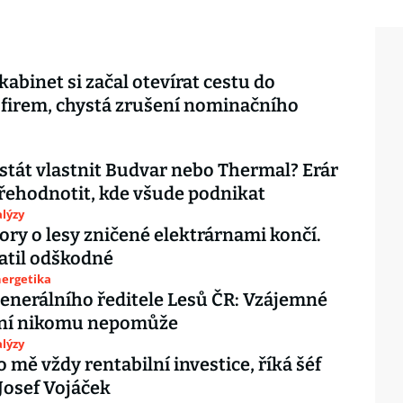
kabinet si začal otevírat cestu do
 firem, chystá zrušení nominačního
stát vlastnit Budvar nebo Thermal? Erár
řehodnotit, kde všude podnikat
lýzy
pory o lesy zničené elektrárnami končí.
atil odškodné
nergetika
enerálního ředitele Lesů ČR: Vzájemné
ní nikomu nepomůže
lýzy
o mě vždy rentabilní investice, říká šéf
Josef Vojáček