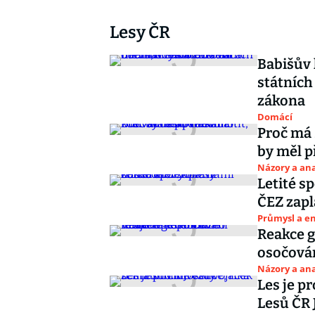
Lesy ČR
Babišův 
státních
zákona
Domácí
Proč má 
by měl p
Názory a ana
Letité s
ČEZ zapl
Průmysl a e
Reakce g
osočová
Názory a ana
Les je pr
Lesů ČR 