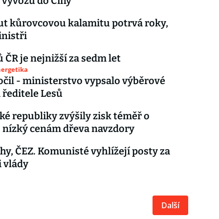
o vývozu do Číny
t kůrovcovou kalamitu potrvá roky,
inistři
ů ČR je nejnižší za sedm let
nergetika
očil - ministerstvo vypsalo výběrové
a ředitele Lesů
ké republiky zvýšily zisk téměř o
, nízký cenám dřeva navzdory
áhy, ČEZ. Komunisté vyhlížejí posty za
i vlády
Další