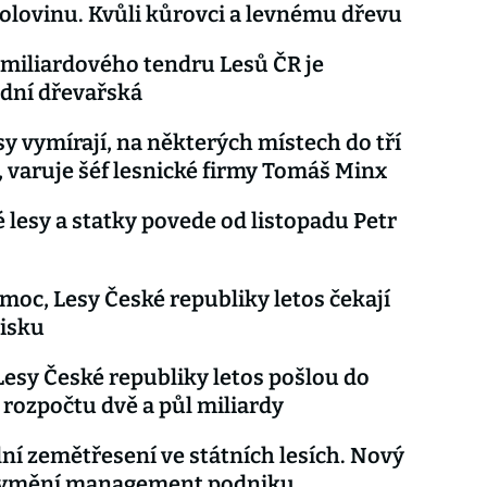
polovinu. Kvůli kůrovci a levnému dřevu
miliardového tendru Lesů ČR je
dní dřevařská
sy vymírají, na některých místech do tří
í, varuje šéf lesnické firmy Tomáš Minx
 lesy a statky povede od listopadu Petr
 moc, Lesy České republiky letos čekají
isku
esy České republiky letos pošlou do
 rozpočtu dvě a půl miliardy
ní zemětřesení ve státních lesích. Nový
 vymění management podniku