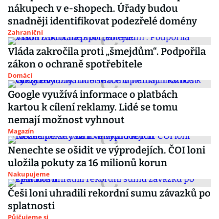
nákupech v e-shopech. Úřady budou
snadněji identifikovat podezřelé domény
Zahraniční
Vláda zakročila proti „šmejdům“. Podpořila
zákon o ochraně spotřebitele
Domácí
Google využívá informace o platbách
kartou k cílení reklamy. Lidé se tomu
nemají možnost vyhnout
Magazín
Nenechte se ošidit ve výprodejích. ČOI loni
uložila pokuty za 16 milionů korun
Nakupujeme
Češi loni uhradili rekordní sumu závazků po
splatnosti
Půjčujeme si