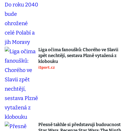
Liga očima fanoušků: Chorého ve Slavii
zpět nechtějí, sestava Plzně vytažená z
klobouku
iSport.cz
Přesně takhle si představuji budoucnost
Star Wars. Recenze Star Wars: The Ninth