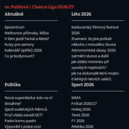
vs. Pudilová
Chance Liga 2026/27
Aktuálně
Léto 2026
Epicentrum
Karlovarský filmový festival
Neštovice: příznaky, léčba
2026
V čem jezdí Yamal a Mesii?
Znamení, že jste potkali
Kvízy pro seniory
někoho z minulého života
Kalendář úplňků 2026
Astronomické úkazy 2026:
Co je bodycount?
zatmění slunce a další
Jak obléci miminko při
vysokých teplotách?
Jak na dokonalé letní mojito
6 lehkých letních salátů
Politika
Sport 2026
Nová superdávka: kdo na ní
MMA
dosáhne?
Fotbal 2026/27
Sjezd sudetských Němců
Hokej 2026
Proč vláda zavádí EET?
Tenis 2026
Padni komu padni
F1 2026
Výpověď z práce vzor
Atletika 2026