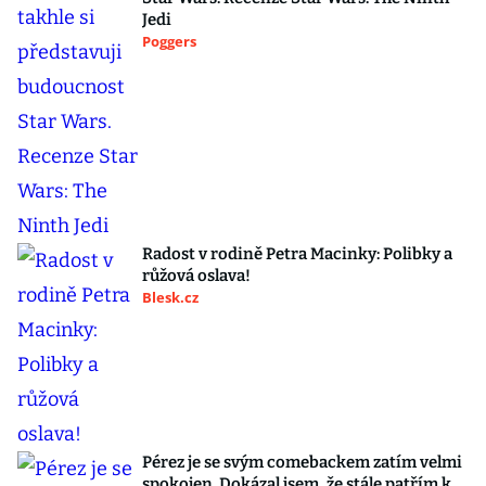
Jedi
Poggers
Radost v rodině Petra Macinky: Polibky a
růžová oslava!
Blesk.cz
Pérez je se svým comebackem zatím velmi
spokojen. Dokázal jsem, že stále patřím k