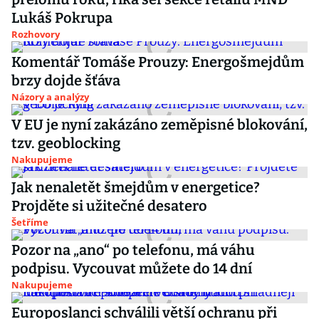
Lukáš Pokrupa
Rozhovory
Komentář Tomáše Prouzy: Energošmejdům
brzy dojde šťáva
Názory a analýzy
V EU je nyní zakázáno zeměpisné blokování,
tzv. geoblocking
Nakupujeme
Jak nenaletět šmejdům v energetice?
Projděte si užitečné desatero
Šetříme
Pozor na „ano“ po telefonu, má váhu
podpisu. Vycouvat můžete do 14 dní
Nakupujeme
Europoslanci schválili větší ochranu při