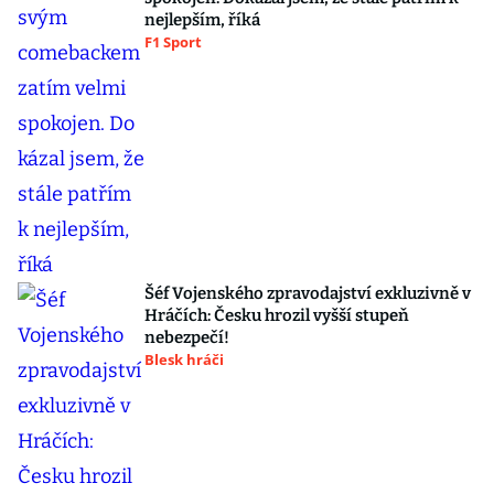
nejlepším, říká
F1 Sport
Šéf Vojenského zpravodajství exkluzivně v
Hráčích: Česku hrozil vyšší stupeň
nebezpečí!
Blesk hráči