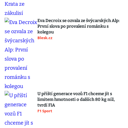
Eva Decroix se ozvala ze švýcarských Alp:
První slova po provalení románku s
kolegou
Blesk.cz
U příští generace vozů F1 chceme jít s
limitem hmotnosti o dalších 80 kg níž,
tvrdí FIA
F1 Sport