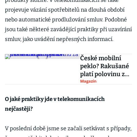
produkty složité. V telekomunikacích se také
projevuje vázání spotřebitelů na dlouhá období
nebo automatické prodlužování smluv. Podobné
jsou také některé zavádějící praktiky při uzavírání
smluv, jako uvádění nepřesných informací.
České mobilní
peklo? Rakušané
platí polovinu za
jedenáctinásobek
Magazín
dat
O jaké praktiky jde v telekomunikacích
nejčastěji?
V poslední době jsme se začali setkávat s případy,