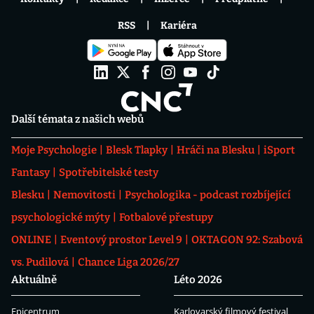
RSS
Kariéra
Další témata z našich webů
Moje Psychologie
Blesk Tlapky
Hráči na Blesku
iSport
Fantasy
Spotřebitelské testy
Blesku
Nemovitosti
Psychologika - podcast rozbíjející
psychologické mýty
Fotbalové přestupy
ONLINE
Eventový prostor Level 9
OKTAGON 92: Szabová
vs. Pudilová
Chance Liga 2026/27
Aktuálně
Léto 2026
Epicentrum
Karlovarský filmový festival