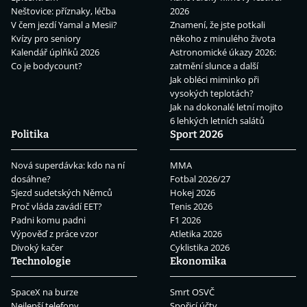
Neštovice: příznaky, léčba
2026
V čem jezdí Yamal a Mesii?
Znamení, že jste potkali
Kvízy pro seniory
někoho z minulého života
Kalendář úplňků 2026
Astronomické úkazy 2026:
Co je bodycount?
zatmění slunce a další
Jak obléci miminko při
vysokých teplotách?
Jak na dokonalé letní mojito
6 lehkých letních salátů
Politika
Sport 2026
Nová superdávka: kdo na ní
MMA
dosáhne?
Fotbal 2026/27
Sjezd sudetských Němců
Hokej 2026
Proč vláda zavádí EET?
Tenis 2026
Padni komu padni
F1 2026
Výpověď z práce vzor
Atletika 2026
Divoký kačer
Cyklistika 2026
Technologie
Ekonomika
SpaceX na burze
Smrt OSVČ
Nejlepší telefony
Spořicí účty