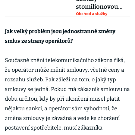
stomilionovou
pokutu za
Obchod a služby
propojování sítí
Jak velký problém jsou jednostranné změny
smluv ze strany operátorů?
Současné znění telekomunikačního zákona říká,
že operátor může měnit smlouvy, včetně ceny a
rozsahu služeb. Pak záleží na tom, o jaký typ
smlouvy se jedná. Pokud má zákazník smlouvu na
dobu určitou, kdy by při ukončení musel platit
nějakou sankci, a operátor sám vyhodnotí, že
změna smlouvy je závažná a vede ke zhoršení
postavení spotřebitele, musí zákazníka