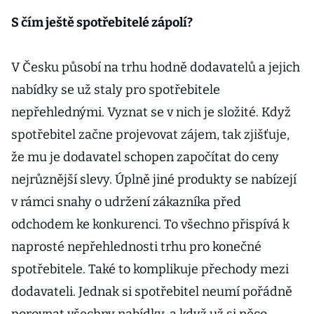
Nový etický
kodex pomůže
S čím ještě spotřebitelé zápolí?
odběratelům
energií
V Česku působí na trhu hodně dodavatelů a jejich
nabídky se už staly pro spotřebitele
nepřehlednými. Vyznat se v nich je složité. Když
spotřebitel začne projevovat zájem, tak zjišťuje,
že mu je dodavatel schopen započítat do ceny
nejrůznější slevy. Úplně jiné produkty se nabízejí
v rámci snahy o udržení zákazníka před
odchodem ke konkurenci. To všechno přispívá k
naprosté nepřehlednosti trhu pro konečné
spotřebitele. Také to komplikuje přechody mezi
dodavateli. Jednak si spotřebitel neumí pořádně