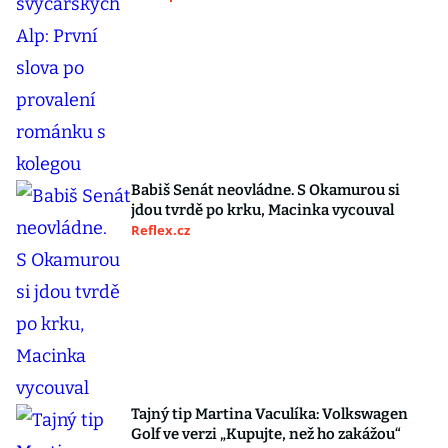
Babiš Senát neovládne. S Okamurou si
jdou tvrdě po krku, Macinka vycouval
Reflex.cz
Tajný tip Martina Vaculíka: Volkswagen
Golf ve verzi „Kupujte, než ho zakážou“