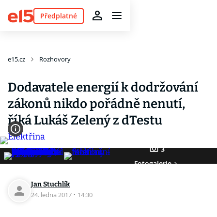
Předplatné
e15.cz
Rozhovory
Dodavatele energií k dodržování
zákonů nikdo pořádně nenutí,
říká Lukáš Zelený z dTestu
3
Fotogalerie
Jan Stuchlík
24. ledna 2017
·
14:30