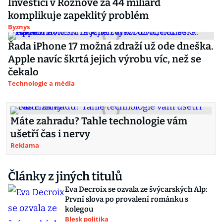
Investici v Rožnově za 44 miliard
komplikuje zapeklitý problém
Byznys
Řada iPhone 17 možná zdraží už ode dneška.
Apple navíc škrtá jejich výrobu víc, než se
čekalo
Technologie a média
Máte zahradu? Tahle technologie vám
ušetří čas i nervy
Reklama
Články z jiných titulů
Eva Decroix se ozvala ze švýcarských Alp:
První slova po provalení románku s
kolegou
Blesk politika