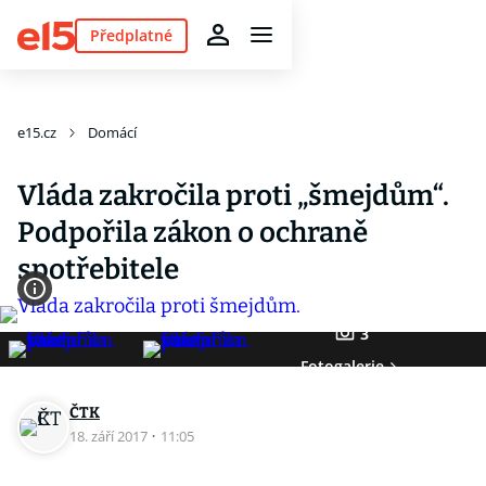
Předplatné
e15.cz
Domácí
Vláda zakročila proti „šmejdům“.
Podpořila zákon o ochraně
spotřebitele
3
Fotogalerie
ČTK
18. září 2017
·
11:05