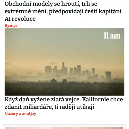
Obchodní modely se hroutí, trh se
extrémně mění, předpovídají čeští kapitáni
AI revoluce
Byznys
Když daň vyžene zlatá vejce. Kalifornie chce
zdanit miliardáře, ti raději utíkají
Názory a analýzy