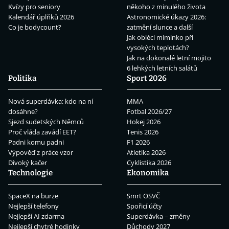
Kvízy pro seniory
někoho z minulého života
Kalendář úplňků 2026
Astronomické úkazy 2026:
Co je bodycount?
zatmění slunce a další
Jak obléci miminko při
vysokých teplotách?
Jak na dokonalé letní mojito
6 lehkých letních salátů
Politika
Sport 2026
Nová superdávka: kdo na ní
MMA
dosáhne?
Fotbal 2026/27
Sjezd sudetských Němců
Hokej 2026
Proč vláda zavádí EET?
Tenis 2026
Padni komu padni
F1 2026
Výpověď z práce vzor
Atletika 2026
Divoký kačer
Cyklistika 2026
Technologie
Ekonomika
SpaceX na burze
Smrt OSVČ
Nejlepší telefony
Spořicí účty
Nejlepší AI zdarma
Superdávka – změny
Nejlepší chytré hodinky
Důchody 2027