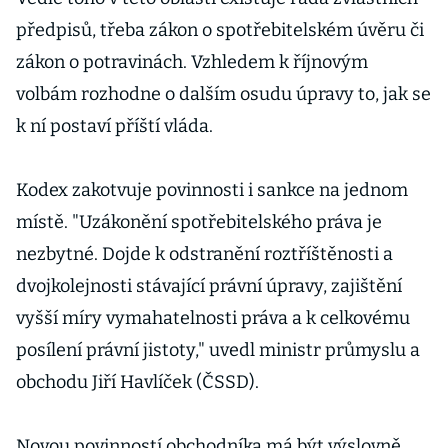
předpisů, třeba zákon o spotřebitelském úvěru či
zákon o potravinách. Vzhledem k říjnovým
volbám rozhodne o dalším osudu úpravy to, jak se
k ní postaví příští vláda.
Kodex zakotvuje povinnosti i sankce na jednom
místě. "Uzákonění spotřebitelského práva je
nezbytné. Dojde k odstranění roztříštěnosti a
dvojkolejnosti stávající právní úpravy, zajištění
vyšší míry vymahatelnosti práva a k celkovému
posílení právní jistoty," uvedl ministr průmyslu a
obchodu Jiří Havlíček (ČSSD).
Novou povinností obchodníka má být výslovně