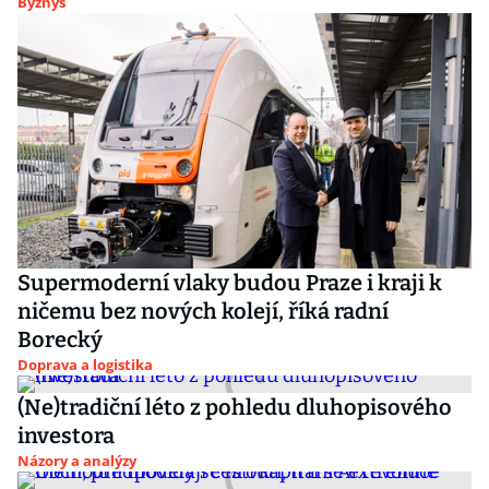
Byznys
Supermoderní vlaky budou Praze i kraji k
ničemu bez nových kolejí, říká radní
Borecký
Doprava a logistika
(Ne)tradiční léto z pohledu dluhopisového
investora
Názory a analýzy