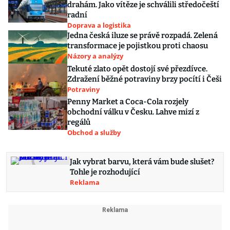
drahám. Jako vítěze je schválili středočeští
radní
Doprava a logistika
Jedna česká iluze se právě rozpadá. Zelená
transformace je pojistkou proti chaosu
Názory a analýzy
Tekuté zlato opět dostojí své přezdívce.
Zdražení běžné potraviny brzy pocítí i Češi
Potraviny
Penny Market a Coca-Cola rozjely
obchodní válku v Česku. Lahve mizí z
regálů
Obchod a služby
Jak vybrat barvu, která vám bude slušet?
Tohle je rozhodující
Reklama