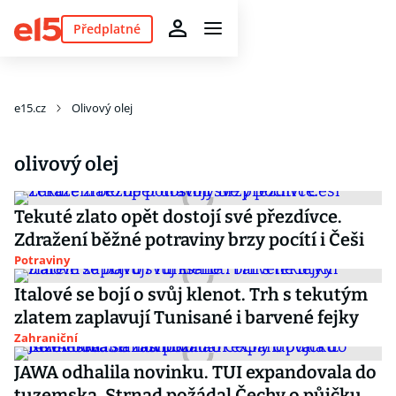
Předplatné
e15.cz
Olivový olej
olivový olej
Tekuté zlato opět dostojí své přezdívce.
Zdražení běžné potraviny brzy pocítí i Češi
Potraviny
Italové se bojí o svůj klenot. Trh s tekutým
zlatem zaplavují Tunisané i barvené fejky
Zahraniční
JAWA odhalila novinku. TUI expandovala do
tuzemska. Strnad požádal Čechy o půjčku.