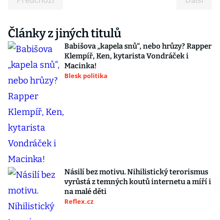
Předchozí
Další
Články z jiných titulů
Babišova „kapela snů“, nebo hrůzy? Rapper
Klempíř, Ken, kytarista Vondráček i
Macinka!
Blesk politika
Násilí bez motivu. Nihilistický terorismus
vyrůstá z temných koutů internetu a míří i
na malé děti
Reflex.cz