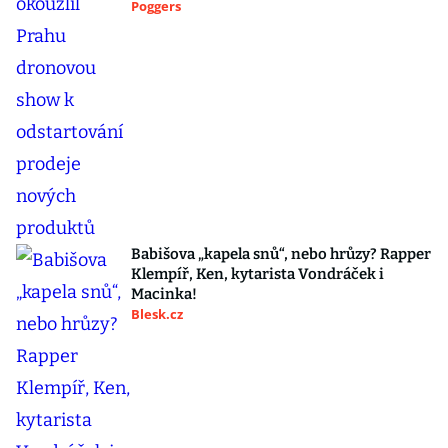
Poggers
Babišova „kapela snů“, nebo hrůzy? Rapper
Klempíř, Ken, kytarista Vondráček i
Macinka!
Blesk.cz