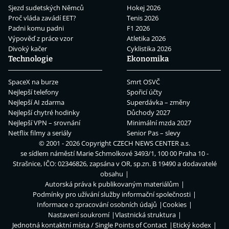
Sjezd sudetských Němců
Hokej 2026
Proč vláda zavádí EET?
Tenis 2026
Padni komu padni
F1 2026
Výpověď z práce vzor
Atletika 2026
Divoký kačer
Cyklistika 2026
Technologie
Ekonomika
SpaceX na burze
Smrt OSVČ
Nejlepší telefony
Spořicí účty
Nejlepší AI zdarma
Superdávka – změny
Nejlepší chytré hodinky
Důchody 2027
Nejlepší VPN – srovnání
Minimální mzda 2027
Netflix filmy a seriály
Senior Pas – slevy
© 2001 - 2026 Copyright
CZECH NEWS CENTER a.s.
se sídlem náměstí Marie Schmolkové 3493/1, 100 00 Praha 10 -
Strašnice, IČO: 02346826, zapsána v OR, sp.zn. B 19490 a dodavatelé
obsahu
Autorská práva k publikovaným materiálům
Podmínky pro užívání služby informační společnosti
Informace o zpracování osobních údajů
Cookies
Nastavení soukromí
Vlastnická struktura
Jednotná kontaktní místa / Single Points of Contact
Etický kodex