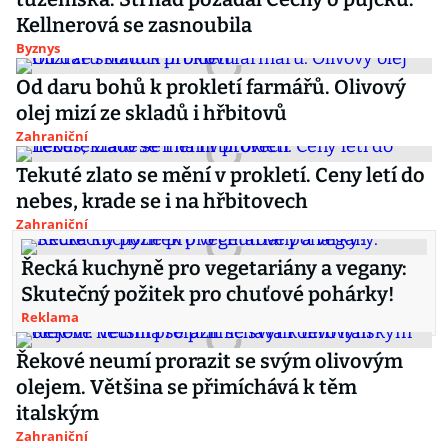
Kellnerová se zasnoubila
Byznys
Od daru bohů k prokletí farmářů. Olivový
olej mizí ze skladů i hřbitovů
Zahraniční
Tekuté zlato se mění v prokletí. Ceny letí do
nebes, krade se i na hřbitovech
Zahraniční
Řecká kuchyně pro vegetariány a vegany:
Skutečný požitek pro chuťové pohárky!
Reklama
Řekové neumí prorazit se svým olivovým
olejem. Většina se přimíchává k těm
italským
Zahraniční