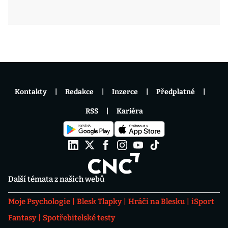
Kontakty
Redakce
Inzerce
Předplatné
RSS
Kariéra
Další témata z našich webů
Moje Psychologie
Blesk Tlapky
Hráči na Blesku
iSport
Fantasy
Spotřebitelské testy