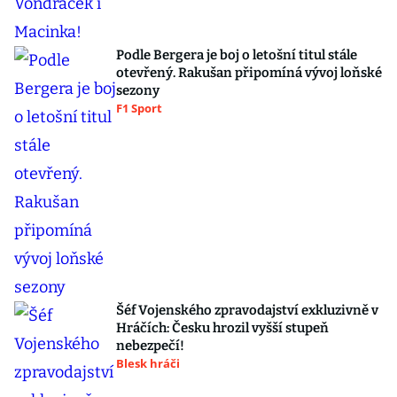
Podle Bergera je boj o letošní titul stále
otevřený. Rakušan připomíná vývoj loňské
sezony
F1 Sport
Šéf Vojenského zpravodajství exkluzivně v
Hráčích: Česku hrozil vyšší stupeň
nebezpečí!
Blesk hráči