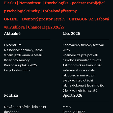
Blesku
Nemovitosti
Psychologika - podcast rozbíjející
psychologické mýty
Fotbalové přestupy
ONLINE
Eventový prostor Level 9
OKTAGON 92: Szabová
vs. Pudilová
Chance Liga 2026/27
Aktuálně
Léto 2026
Epicentrum
Karlovarský filmový festival
Neštovice: příznaky, léčba
2026
V čem jezdí Yamal a Mesii?
Znamení, že jste potkali
Kvízy pro seniory
někoho z minulého života
Kalendář úplňků 2026
Astronomické úkazy 2026:
Co je bodycount?
zatmění slunce a další
Jak obléci miminko při
vysokých teplotách?
Jak na dokonalé letní mojito
6 lehkých letních salátů
Politika
Sport 2026
Nová superdávka: kdo na ní
MMA
dosáhne?
Fotbal 2026/27