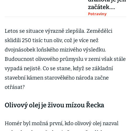
začátek.
Sedmadvacít
Potraviny
ka je závislá
na šesti
Letos se situace výrazně zlepšila. Zemědělci
potravinách
sklidili 250 tisíc tun oliv, což je více než
ohrožených
dvojnásobek loňského mizivého výsledku.
změnou
Budoucnost olivového průmyslu v zemi však stále
klimatu
vypadá nejistě. Co se stane, když se základní
stavební kámen starověkého národa začne
otřásat?
Olivový olej je živou mízou Řecka
Homér byl možná první, kdo olivový olej nazval