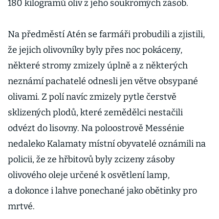
180 kilogramů oliv z jeho soukromých zásob.
Na předměstí Atén se farmáři probudili a zjistili,
že jejich olivovníky byly přes noc pokáceny,
některé stromy zmizely úplně a z některých
neznámí pachatelé odnesli jen větve obsypané
olivami. Z polí navíc zmizely pytle čerstvě
sklizených plodů, které zemědělci nestačili
odvézt do lisovny. Na poloostrově Messénie
nedaleko Kalamaty místní obyvatelé oznámili na
policii, že ze hřbitovů byly zcizeny zásoby
olivového oleje určené k osvětlení lamp,
a dokonce i lahve ponechané jako obětinky pro
mrtvé.