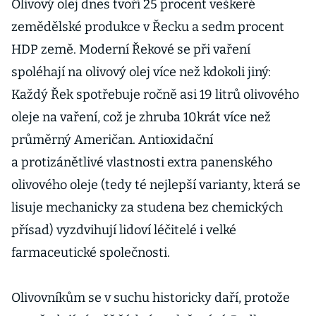
Olivový olej dnes tvoří 25 procent veškeré
zemědělské produkce v Řecku a sedm procent
HDP země. Moderní Řekové se při vaření
spoléhají na olivový olej více než kdokoli jiný:
Každý Řek spotřebuje ročně asi 19 litrů olivového
oleje na vaření, což je zhruba 10krát více než
průměrný Američan. Antioxidační
a protizánětlivé vlastnosti extra panenského
olivového oleje (tedy té nejlepší varianty, která se
lisuje mechanicky za studena bez chemických
přísad) vyzdvihují lidoví léčitelé i velké
farmaceutické společnosti.
Olivovníkům se v suchu historicky daří, protože