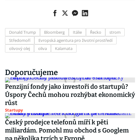
Donald Trump
Bloomberg
Itálie
Řecko
strom
Středomoří
Evropská agentura pro životní prostředí
olivový olej
oliva
Kalamata
Doporučujeme
Penzijní fondy jako investoři do startupů?
Úspory Čechů mohou rozhýbat ekonomický
růst
Startupy
Český prodejce telefonů míří k pěti
miliardám. Pomohl mu obchod s Googlem
na několika trzích v Evropě