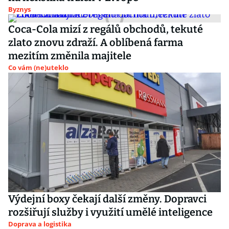
Byznys
Coca-Cola mizí z regálů obchodů, tekuté
zlato znovu zdraží. A oblíbená farma
mezitím změnila majitele
Co vám (ne)uteklo
Výdejní boxy čekají další změny. Dopravci
rozšiřují služby i využití umělé inteligence
Doprava a logistika