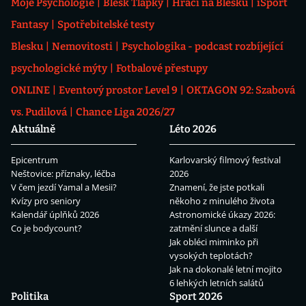
Moje Psychologie
Blesk Tlapky
Hráči na Blesku
iSport
Fantasy
Spotřebitelské testy
Blesku
Nemovitosti
Psychologika - podcast rozbíjející
psychologické mýty
Fotbalové přestupy
ONLINE
Eventový prostor Level 9
OKTAGON 92: Szabová
vs. Pudilová
Chance Liga 2026/27
Aktuálně
Léto 2026
Epicentrum
Karlovarský filmový festival
Neštovice: příznaky, léčba
2026
V čem jezdí Yamal a Mesii?
Znamení, že jste potkali
Kvízy pro seniory
někoho z minulého života
Kalendář úplňků 2026
Astronomické úkazy 2026:
Co je bodycount?
zatmění slunce a další
Jak obléci miminko při
vysokých teplotách?
Jak na dokonalé letní mojito
6 lehkých letních salátů
Politika
Sport 2026