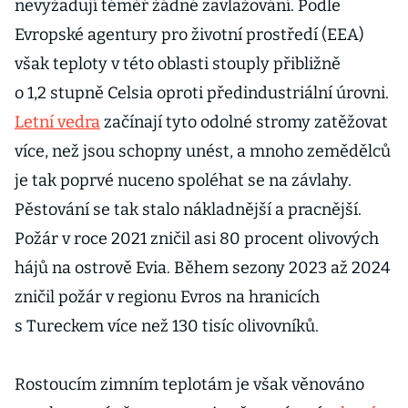
nevyžadují téměř žádné zavlažování. Podle
Evropské agentury pro životní prostředí (EEA)
však teploty v této oblasti stouply přibližně
o 1,2 stupně Celsia oproti předindustriální úrovni.
Letní vedra
začínají tyto odolné stromy zatěžovat
více, než jsou schopny unést, a mnoho zemědělců
je tak poprvé nuceno spoléhat se na závlahy.
Pěstování se tak stalo nákladnější a pracnější.
Požár v roce 2021 zničil asi 80 procent olivových
hájů na ostrově Evia. Během sezony 2023 až 2024
zničil požár v regionu Evros na hranicích
s Tureckem více než 130 tisíc olivovníků.
Rostoucím zimním teplotám je však věnováno