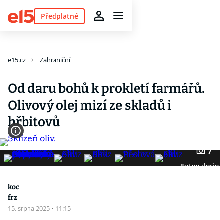
Předplatné
e15.cz
Zahraniční
Od daru bohů k prokletí farmářů.
Olivový olej mizí ze skladů i
hřbitovů
7
Fotogalerie
koc
frz
15. srpna 2025
·
11:15