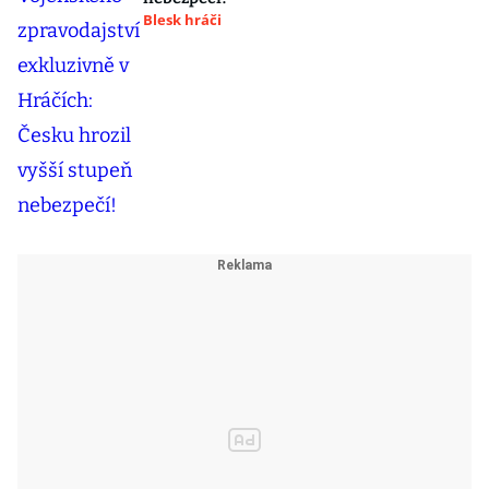
Blesk hráči