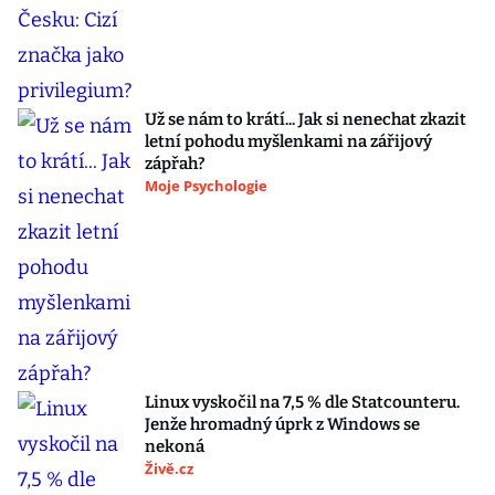
Už se nám to krátí... Jak si nenechat zkazit
letní pohodu myšlenkami na zářijový
zápřah?
Moje Psychologie
Linux vyskočil na 7,5 % dle Statcounteru.
Jenže hromadný úprk z Windows se
nekoná
Živě.cz