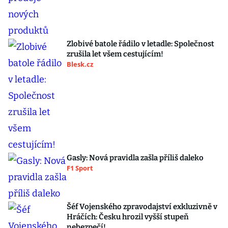
Zlobivé batole řádilo v letadle: Společnost
zrušila let všem cestujícím!
Blesk.cz
Gasly: Nová pravidla zašla příliš daleko
F1 Sport
Šéf Vojenského zpravodajství exkluzivně v
Hráčích: Česku hrozil vyšší stupeň
nebezpečí!