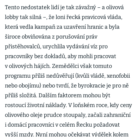
Tento nedostatek lidí je tak závažný – a olivová
lobby tak silná –, že loni řecká pravicová vláda,
která vedla kampaň za uzavření hranic a byla
široce obviňována z porušování práv
přistěhovalců, urychlila vydávání víz pro
pracovníky bez dokladů, aby mohli pracovat
v olivových hájích. Zemědělci však tomuto
programu příliš nedůvěřují (kvůli vládě, xenofobii
nebo obojímu) nebo tvrdí, že byrokracie je pro ně
příliš složitá. Dalším faktorem mohou být
rostoucí životní náklady. V loňském roce, kdy ceny
olivového oleje prudce stoupaly, začali zahraniční
i domácí pracovníci v celém Řecku požadovat
vyšší mzdy. Nyní mohou očekávat výdělek kolem