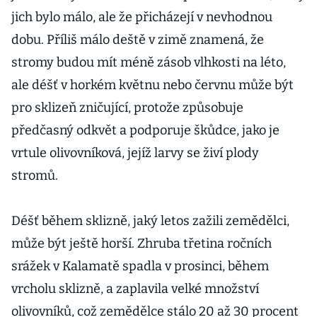
jich bylo málo, ale že přicházejí v nevhodnou
dobu. Příliš málo deště v zimě znamená, že
stromy budou mít méně zásob vlhkosti na léto,
ale déšť v horkém květnu nebo červnu může být
pro sklizeň zničující, protože způsobuje
předčasný odkvět a podporuje škůdce, jako je
vrtule olivovníková, jejíž larvy se živí plody
stromů.
Déšť během sklizně, jaký letos zažili zemědělci,
může být ještě horší. Zhruba třetina ročních
srážek v Kalamatě spadla v prosinci, během
vrcholu sklizně, a zaplavila velké množství
olivovníků, což zemědělce stálo 20 až 30 procent