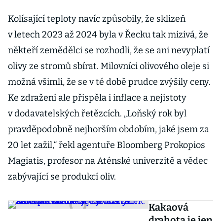
Kolísající teploty navíc způsobily, že sklizeň
v letech 2023 až 2024 byla v Řecku tak mizivá, že
někteří zemědělci se rozhodli, že se ani nevyplatí
olivy ze stromů sbírat. Milovníci olivového oleje si
možná všimli, že se v té době prudce zvýšily ceny.
Ke zdražení ale přispěla i inflace a nejistoty
v dodavatelských řetězcích. „Loňský rok byl
pravděpodobně nejhorším obdobím, jaké jsem za
20 let zažil,“ řekl agentuře Bloomberg Prokopios
Magiatis, profesor na Aténské univerzitě a vědec
zabývající se produkcí oliv.
Kakaová
drahota je jen