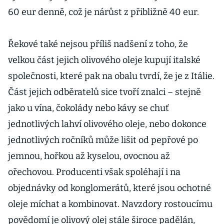
60 eur denně, což je nárůst z přibližně 40 eur.
Řekové také nejsou příliš nadšení z toho, že
velkou část jejich olivového oleje kupují italské
společnosti, které pak na obalu tvrdí, že je z Itálie.
Část jejich odběratelů sice tvoří znalci – stejně
jako u vína, čokolády nebo kávy se chuť
jednotlivých lahví olivového oleje, nebo dokonce
jednotlivých ročníků může lišit od pepřové po
jemnou, hořkou až kyselou, ovocnou až
ořechovou. Producenti však spoléhají i na
objednávky od konglomerátů, které jsou ochotné
oleje míchat a kombinovat. Navzdory rostoucímu
povědomí je olivový olej stále široce padělán,