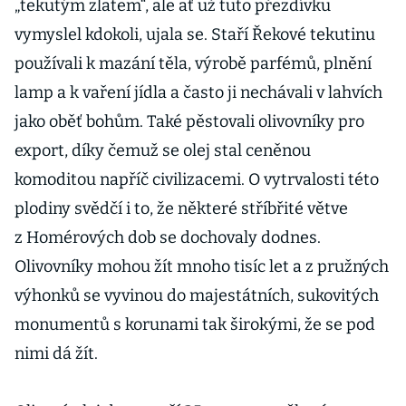
„tekutým zlatem“, ale ať už tuto přezdívku
vymyslel kdokoli, ujala se. Staří Řekové tekutinu
používali k mazání těla, výrobě parfémů, plnění
lamp a k vaření jídla a často ji nechávali v lahvích
jako oběť bohům. Také pěstovali olivovníky pro
export, díky čemuž se olej stal ceněnou
komoditou napříč civilizacemi. O vytrvalosti této
plodiny svědčí i to, že některé stříbřité větve
z Homérových dob se dochovaly dodnes.
Olivovníky mohou žít mnoho tisíc let a z pružných
výhonků se vyvinou do majestátních, sukovitých
monumentů s korunami tak širokými, že se pod
nimi dá žít.