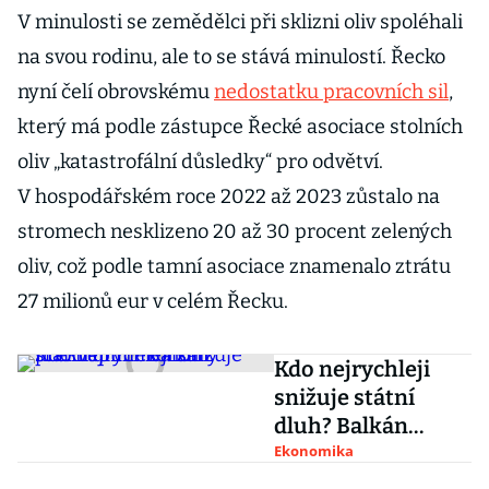
V minulosti se zemědělci při sklizni oliv spoléhali
na svou rodinu, ale to se stává minulostí. Řecko
nyní čelí obrovskému
nedostatku pracovních sil
,
který má podle zástupce Řecké asociace stolních
oliv „katastrofální důsledky“ pro odvětví.
V hospodářském roce 2022 až 2023 zůstalo na
stromech nesklizeno 20 až 30 procent zelených
oliv, což podle tamní asociace znamenalo ztrátu
27 milionů eur v celém Řecku.
Kdo nejrychleji
snižuje státní
dluh? Balkán
překvapil i
Ekonomika
ekonomy