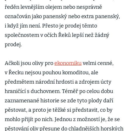
ředěn levnějším olejem nebo nesprávně
označován jako panenský nebo extra panenský,
i když jím není. Přesto je prodej těmto
společnostem v očích Řeků lepší než žádný
prodej.
Ačkoli jsou olivy pro
ekonomiku
velmi cenné,
v Řecku nejsou pouhou komoditou, ale
předmětem národní hrdosti a zdrojem úcty
hraničící s duchovnem. Téměř po celou dobu
zaznamenané historie se zde tyto plody daří
pěstovat, a proto je těžké si představit, co by
mohlo přijít po nich. Jednou z možností je, že se
pěstování oliv přesune do chladnějších horských