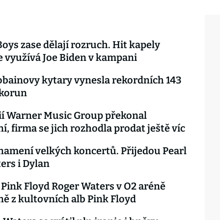
Boys zase dělají rozruch. Hit kapely
 využívá Joe Biden v kampani
bainovy kytary vynesla rekordních 143
 korun
ií Warner Music Group překonal
í, firma se jich rozhodla prodat ještě víc
namení velkých koncertů. Přijedou Pearl
ers i Dylan
Pink Floyd Roger Waters v O2 aréně
sně z kultovních alb Pink Floyd