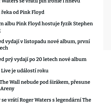
 Waters se vrátil pln ironie i hněvu
řeka od Pink Floyd
 albu Pink Floyd hostuje fyzik Stephen
g
yd vydají v listopadu nové album, první
tech
yd prý vydají po 20 letech nové album
 Live je událostí roku
The Wall nebude pod širákem, přesune
 Areny
 se vrátí Roger Waters s legendární The