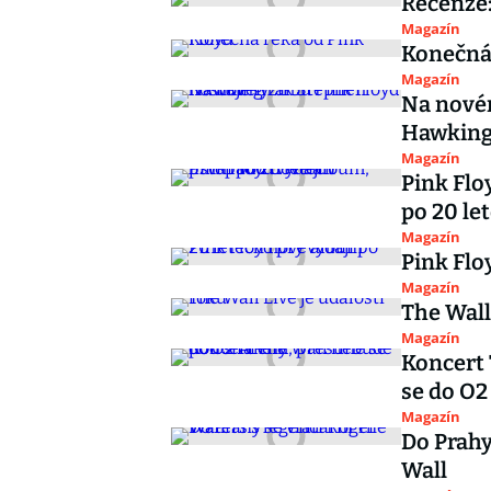
Recenze:
Magazín
Konečná 
Magazín
Na novém
Hawkin
Magazín
Pink Flo
po 20 le
Magazín
Pink Flo
Magazín
The Wall
Magazín
Koncert 
se do O2
Magazín
Do Prahy
Wall