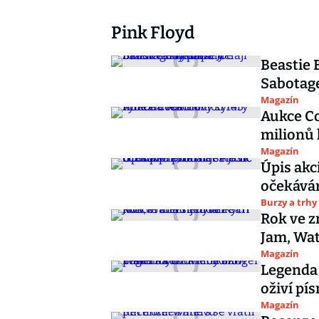
Pink Floyd
Beastie 
Sabotage
Magazín
Aukce Co
milionů
Magazín
Úpis akc
očekáván
Burzy a trhy
Rok ve z
Jam, Wat
Magazín
Legenda 
oživí pí
Magazín