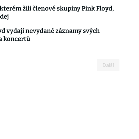
kterém žili členové skupiny Pink Floyd,
odej
yd vydají nevydané záznamy svých
a koncertů
Další