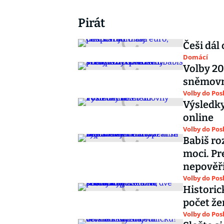
Pirát
Češi dál
Domácí
Volby 20
sněmovn
Volby do Po
Výsledk
online
Volby do Po
Babiš ro
moci. Pr
nepověři
Volby do Po
Historic
počet že
Volby do Po