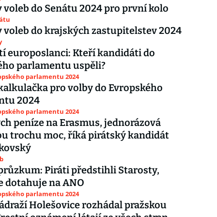
 voleb do Senátu 2024 pro první kolo
nátu
 voleb do krajských zastupitelstev 2024
y
tí europoslanci: Kteří kandidáti do
ého parlamentu uspěli?
ropského parlamentu 2024
kalkulačka pro volby do Evropského
ntu 2024
ropského parlamentu 2024
ych peníze na Erasmus, jednorázová
ou trochu moc, říká pirátský kandidát
rkovský
ub
průzkum: Piráti předstihli Starosty,
e dotahuje na ANO
ropského parlamentu 2024
ádraží Holešovice rozhádal pražskou