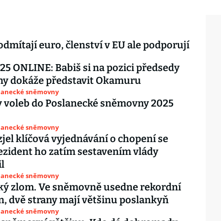
 odmítají euro, členství v EU ale podporují
25 ONLINE: Babiš si na pozici předsedy
y dokáže představit Okamuru
slanecké sněmovny
y voleb do Poslanecké sněmovny 2025
slanecké sněmovny
zjel klíčová vyjednávání o chopení se
ezident ho zatím sestavením vlády
l
slanecké sněmovny
ký zlom. Ve sněmovně usedne rekordní
n, dvě strany mají většinu poslankyň
slanecké sněmovny