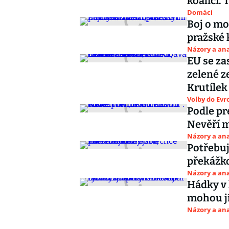
koalici.
Domácí
Boj o mo
pražské k
Názory a ana
EU se za
zelené z
Krutílek
Volby do Ev
Podle pr
Nevěří mu
Názory a ana
Potřebu
překážko
Názory a ana
Hádky v k
mohou jí
Názory a ana