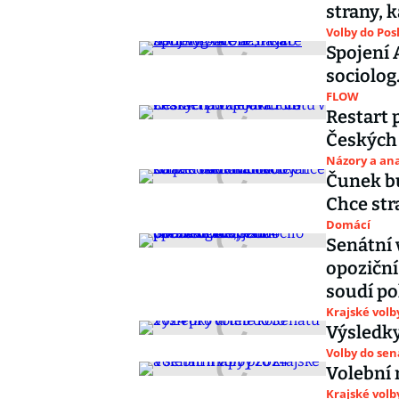
strany, 
Volby do Po
Spojení 
sociolog.
FLOW
Restart 
Českých
Názory a ana
Čunek bu
Chce str
Domácí
Senátní 
opoziční 
soudí po
Krajské volb
Výsledky
Volby do se
Volební 
Krajské volb