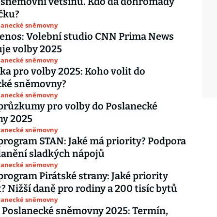
i sněmovní většinu. Kdo dá dohromady
čku?
slanecké sněmovny
řenos: Volební studio CNN Prima News
je volby 2025
slanecké sněmovny
ka pro volby 2025: Koho volit do
cké sněmovny?
slanecké sněmovny
průzkumy pro volby do Poslanecké
y 2025
slanecké sněmovny
program STAN: Jaké má priority? Podpora
danění sladkých nápojů
slanecké sněmovny
program Pirátské strany: Jaké priority
? Nižší daně pro rodiny a 200 tisíc bytů
slanecké sněmovny
 Poslanecké sněmovny 2025: Termín,