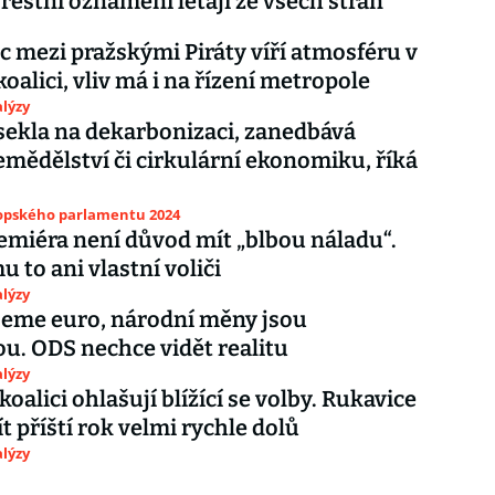
 Trestní oznámení létají ze všech stran
c mezi pražskými Piráty víří atmosféru v
oalici, vliv má i na řízení metropole
lýzy
sekla na dekarbonizaci, zanedbává
emědělství či cirkulární ekonomiku, říká
ropského parlamentu 2024
emiéra není důvod mít „blbou náladu“.
 to ani vlastní voliči
lýzy
jeme euro, národní měny jsou
u. ODS nechce vidět realitu
lýzy
oalici ohlašují blížící se volby. Rukavice
t příští rok velmi rychle dolů
lýzy