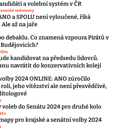
kandidáti a volební systém v ČR
slanecké sněmovny
ANO a SPOLU není vyloučené, říká
 Ale až na jaře
po debaklu. Co znamená vzpoura Pirátů v
 Budějovicích?
lýzy
de kandidovat na předsedu lidovců.
anu navrátit do konzervativních kolejí
volby 2024 ONLINE: ANO zúročilo
roli, jeho vítězství ale není přesvědčivé,
litologové
y
 voleb do Senátu 2024 pro druhé kolo
nátu
mapy pro krajské a senátní volby 2024
y