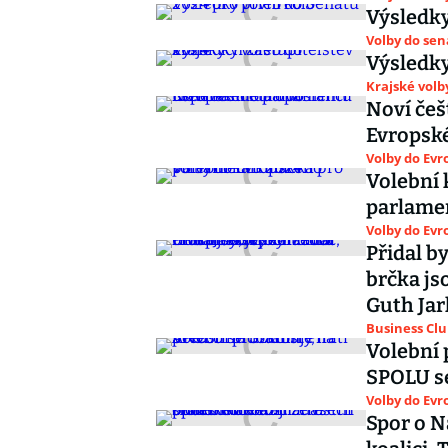
Výsledky
Volby do se
Výsledky
Krajské volb
Noví češ
Evropsk
Volby do Ev
Volební 
parlame
Volby do Ev
Přidal b
brčka js
Guth Ja
Business Cl
Volební 
SPOLU s
Volby do Ev
Spor o N