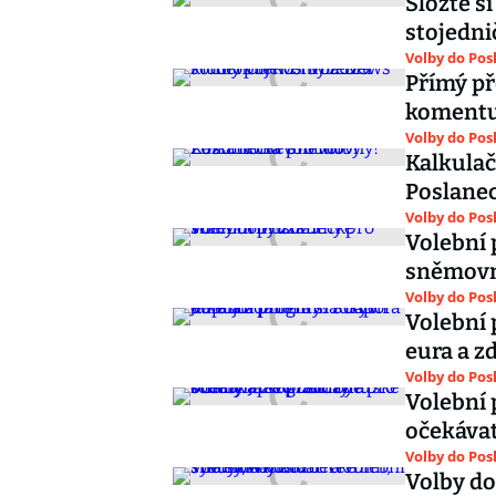
Složte s
stojedni
Volby do Po
Přímý p
komentu
Volby do Po
Kalkulač
Poslane
Volby do Po
Volební 
sněmovn
Volby do Po
Volební 
eura a z
Volby do Po
Volební 
očekávat
Volby do Po
Volby do